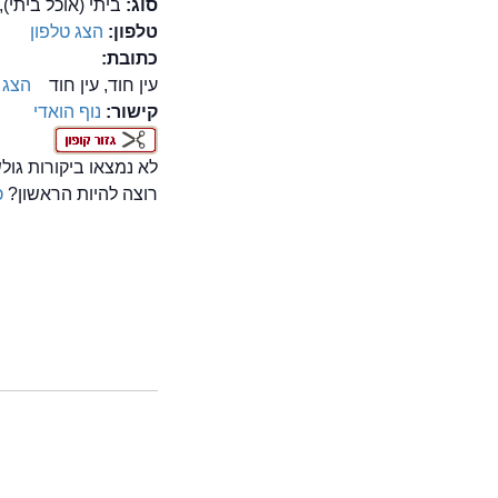
סוג:
ביתי (אוכל ביתי),
טלפון:
הצג טלפון
כתובת:
עין חוד, עין חוד
הצג 
קישור:
נוף הואדי
לא נמצאו ביקורות גו
רוצה להיות הראשון?
כ