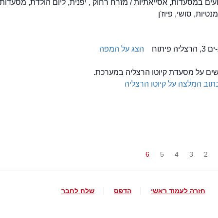
Tak, אירועים במסעדות, אסייאתיות / מזרח רחוק , יפנית, ליום הולדת, מסעדות
טיות, סושי, פיוז'ן
הצג על המפה
לשים על מסעדת קיוטו הרצליה במערכת.
תוב המלצה על קיוטו הרצליה
6
5
4
3
2
חזרה לעמוד ראשי
הדפס
שלח לחבר