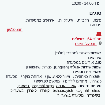
יום ו' 14:00 - 10:00
סוגים
פיצה,
חלביות,
איטלקיות,
אירועים במסעדות,
פסטה בר
הצג טלפון
חב"ד 64
,
ירושלים
הצג על המפה
כשרות
כשרות למהדרין [חלבי]
אירועים
סוג:
אירועים במסעדה
שפות שירות
אנגלית [English], עברית [Hebrew]
מאפיינים נוספים
אופציה צמחונית
איזור ללא עישון
ארוחת בוקר
מסעדה
כשרה
מתאים לילדים
מתאים לפגישה
טעויות נפוצות
קארדו גורמה
cagrhhl nxgs
בשעריך
etrsu
cagrhhl
bshaarayich
קארדו
קארדן
בשערייכ
בשערייך
מסעדת בשערייך