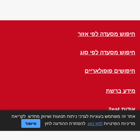
חיפוש מסעדה לפי אזור
חיפוש מסעדה לפי סוג
חיפושים פופולאריים
מידע ברשת
אודות 2eat
אתר זה משתמש בעוגיות לצרכי ניתוח תנועות ושיווק מחדש. לקריאת
מדיניות הפרטיות
לחץ כאן
. להסתרת ההודעה לחץ
אישור
Click a Table