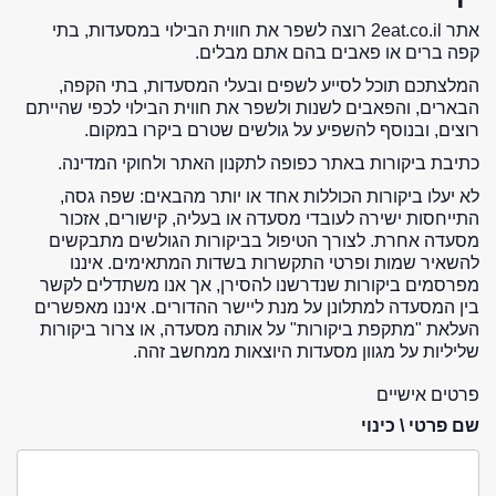
אתר 2eat.co.il רוצה לשפר את חווית הבילוי במסעדות, בתי
קפה ברים או פאבים בהם אתם מבלים.
המלצתכם תוכל לסייע לשפים ובעלי המסעדות, בתי הקפה,
הבארים, והפאבים לשנות ולשפר את חווית הבילוי לכפי שהייתם
רוצים, ובנוסף להשפיע על גולשים שטרם ביקרו במקום.
כתיבת ביקורות באתר כפופה לתקנון האתר ולחוקי המדינה.
לא יעלו ביקורות הכוללות אחד או יותר מהבאים: שפה גסה,
התייחסות ישירה לעובדי מסעדה או בעליה, קישורים, אזכור
מסעדה אחרת. לצורך הטיפול בביקורות הגולשים מתבקשים
להשאיר שמות ופרטי התקשרות בשדות המתאימים. איננו
מפרסמים ביקורות שנדרשנו להסירן, אך אנו משתדלים לקשר
בין המסעדה למתלונן על מנת ליישר ההדורים. איננו מאפשרים
העלאת "מתקפת ביקורות" על אותה מסעדה, או צרור ביקורות
שליליות על מגוון מסעדות היוצאות ממחשב זהה.
פרטים אישיים
שם פרטי \ כינוי