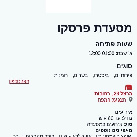
מסעדת פרסקו
שעות פתיחה
א'-שבת: 12:00-01:00
סוגים
פירות ים,
ביסטרו,
בשרים,
רומנית
הצג טלפון
הרצל 23
,
רחובות
הצג על המפה
אירועים
גודל:
עד 80 איש
סוג:
אירועים במסעדה
מאפיינים נוספים
אופציה צמחונית
איזור ללא עישון
בירה מהחבית
בר