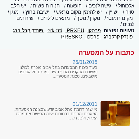
אלכוהול
גישה לנכים
הופעות
חניה חופשית
יש חלב
סויה
יש יין
יש להזמין מקום מראש
ישיבה בחוץ
מזגן
מקום רומנטי
מקרן / מסך
מתאים לילדים
שירותים
לנכים
טעויות נפוצות
פרסקו
PRXEU
erk crd
פונדק קרל-ברג
פונדק קרלברג
פרסכו
PRESKO
כתבות על המסעדה
26/01/2015
בעוד סצנת המסעדות בתל אביב מוכרת לכולנו
ומושכת מבקרים מחוץ העיר כמו גם תל אביבים
מושבעים, סצנת המסעד...
01/12/2011
מי שגר דרומה מתל אביב יודע שסצינת המסעדות,
הפאבים והברים ברחובות אינה מביישת את מרכז
הארץ, ולכן, רק ...