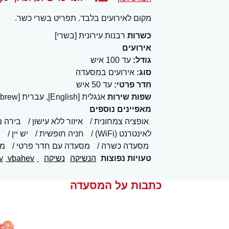
מקום לאירועים בלבד. תפריט בשרי כשר.
כשרות
רבנות עירונית [בשרי]
אירועים
גודל:
עד 100 איש
סוג:
אירועים במסעדה
חדר פרטי:
עד 50 איש
שפות שירות
אנגלית [English], עברית [Hebrew]
מאפיינים נוספים
אופציה צמחונית
איזור ללא עישון
בירה 
לאינטרנט (WiFi)
חניה חופשית
יש יין
י
מסעדה כשרה
מסעדה עם חדר פרטי
מק
טעויות נפוצות
הנשיקה
נשיקה
bahev
vbahev
כתבות על המסעדה