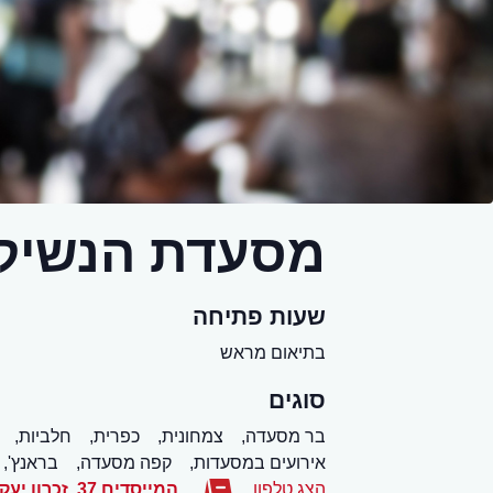
מסעדת הנשיק
שעות פתיחה
בתיאום מראש
סוגים
בר מסעדה,
צמחונית,
כפרית,
חלביות,
אירועים במסעדות,
קפה מסעדה,
בראנץ',
הצג טלפון
המייסדים 37
,
זכרון יעק