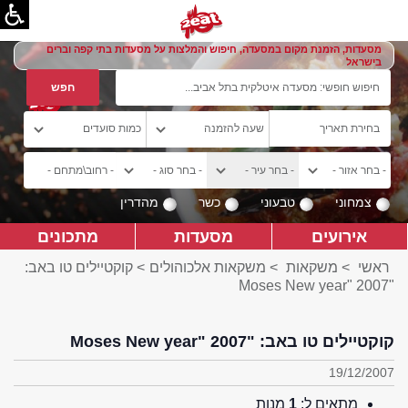
מסעדות, הזמנת מקום במסעדה, חיפוש והמלצות על מסעדות בתי קפה וברים
בישראל
צמחוני
טבעוני
כשר
מהדרין
אירועים
מסעדות
מתכונים
ראשי
>
משקאות
>
משקאות אלכוהולים
> קוקטיילים טו באב:
"Moses New year" 2007
קוקטיילים טו באב: "Moses New year" 2007
19/12/2007
מתאים ל:
1
מנות