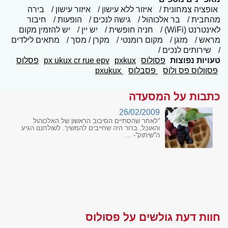
אופציה צמחונית
איזור ללא עישון
איזור עישון
בירה
מהחבית
בר אלכוהול
גישה לנכים
הופעות
חיבור
לאינטרנט (WiFi)
חניה חופשית
יש יין
יש להזמין מקום
מראש
מזגן
מקום רומנטי
מקרן / מסך
מתאים לילדים
שירותים לנכים
טעויות נפוצות
פסולוס
pxkux
px ukux cr rue epv
פסלוס
פסוולוס פס ולוס
פסבלוס
pxukux
כתבות על המסעדה
26/02/2009
''לאחר שהסתיים הסיבוב הראשון של האלכוהול
והאוכל, ברור היה שחייבים להמשיך. לשולחננו הגיע
ה''שיתוק''- ...
חוות דעת גולשים על פסולוס