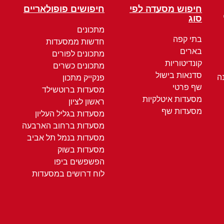
חיפוש מסעדה לפי
חיפושים פופולאריים
סוג
מתכונים
בתי קפה
חדשות ממסעדות
בארים
מתכונים לפורים
קונדיטוריות
מתכונים כשרים
סדנאות בישול
ה
פנקייק מתכון
שף פרטי
מסעדות ברוטשילד
מסעדות איטלקיות
ראשון לציון
מסעדות שף
מסעדות בגליל העליון
מסעדות ברחוב הארבעה
מסעדות בנמל תל אביב
מסעדות בשוק
הפשפשים ביפו
לוח דרושים במסעדות