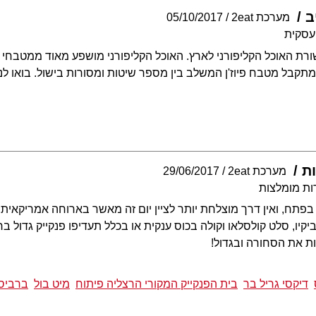
ב
מערכת 2eat
05/10/2017
עסקית
רת האוכל הקליפורני לארץ. האוכל הקליפורני מושפע מאוד ממטבחי 
מתקבל מטבח פיוז'ן המשלב בין מספר שיטות ומסורות בישול. בואו 
ת
מערכת 2eat
29/06/2017
ות מומלצות
פתח, ואין דרך מוצלחת יותר לציין יום זה מאשר בארוחה אמריקאית 
יקיו, סלט קולסלאו וקולה בכוס ענקית או בכלל תעדיפו פנקייק גדול ב
 את הסחורה ובגדול!
דיקסי גריל בר
בית הפנקייק המקורי הרצליה פיתוח
מיט בול
ברביס 