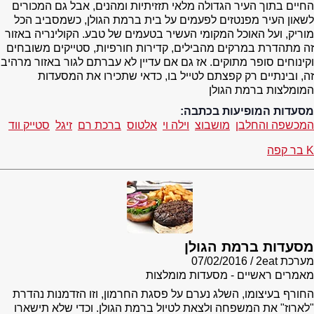
החיים בתוך העיר הגדולה מלאי תזזיתיות ומהנים, אבל גם המכורים
לשאון העיר מפנטזים לפעמים על בית ברמת הגולן, כשמסביב הכל
מוריק, ועל האוכל המקומי העשיר בטעמים של טבע. הקולינריה באזור
זה מתהדרת במרקים מהבילים, קדירות חורפיות, סטייקים משובחים
וקינוחים סופר מתוקים. אז גם אם עדיין לא עברתם לגור באזור מרהיב
זה, ובינתיים רק קפצתם לטייל בו, כדאי שתכירו את המסעדות
המומלצות ברמת הגולן
מסעדות המופיעות בכתבה:
המכשפה והחלבן
מושבוצ
וילה וי
אלטוס
ברכת רם
זיגל
סטייק ווד
K בר קפה
מסעדות ברמת הגולן
מערכת 2eat
07/02/2016
מאמרים ראשיים - מסעדות מומלצות
החורף בעיצומו, השלג נערם על פסגת החרמון, וזו הזדמנות נהדרת
"לארוז" את המשפחה ולצאת לטיול ברמת הגולן. וכדי שלא תישארו