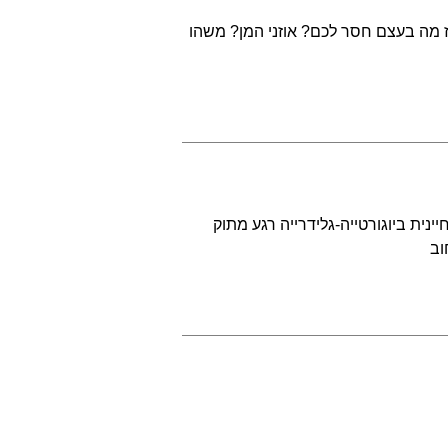
ז מה בעצם חסר לכם? אוזני המן? משהו
ינית ביוגורטייה-גלידרייה רגע מתוק
וב