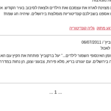
ת מומלצות
 מצוינת לארוז את עצמכם ואת הילדים ולצאת לסיבוב בעיר הקודש. א
 אספנו בשבילכם קונדיטוריות מומלצות בירושלים. שיהיה חג שמח!
גע מתוק
גליה קונדיטוריה
יץ'
06/07/2011
 לאכול
ן האינסופי השמור לילדים..." יעל ברקוביץ' פותחת את הקיץ עם האחי
ושלים. עם יוגורט בריא, מלא פירות, צבעוני וצונן, הן נחות במדרח
1