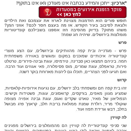
*ארכיון:
ייתכן והמידע בכתבה אינו מעודכן ו\או אינו בתוקף!
חופש פורים הוא הזדמנות מצוינת לארוז את עצמכם ואת הילדים
ולצאת לסיבוב בעיר הקודש. אז מה בעצם חסר לכם? אוזני המן?
משהו מתוק? בדיוק מהסיבה הזו אספנו בשבילכם קונדיטוריות
מומלצות בירושלים. שיהיה חג שמח!
פרש
פרש - מגדנייה ובית קפה מהוותיקים ובירושלים, עם הצע מוצרי
קונדיטוריה איכותיים שמוכנים במקום ומוגשים באווירה משפחתית
חמה. ביניהם תמצאו כאן סברינה, טירמיסו, עוגת גבינה-פירורים, טרטלט
פירות, טראפלס, עוגת שמרים, מוס פסיפלורה, פאי אגוזים ועוד הרבה.
ואם תגיעו לפני הצהריים, תוכלו גם ליהנות מארוחת בוקר דשנה.
קדוש
זהו בית קפה חם ומשפחתי בלב ירושלים, עם נגיעות אירופיות-קלאסיות,
שמציע מגוון מאפים, בורקסים, קרואסונים, עוגות, פשטידות וקישים:
הנפוליאון של מאיר, טארט שקדים ואגס, עוגת גבינה אפויה מצופה
שוקולד מריר, רולדת שמנת ממולאת בריבת חלב, קראנץ' פרג מבושל
בחלב, דבש וגרידת תפוז ועוד.
לה קוויזין
שני סניפי קונדיטוריית לה קוויזין הם מהמומלצים בירושלים מפגינים
אהבה לאפייה שבאה לידי ביטוי בעוגות, בפטיפורים, בקישים ובעוד