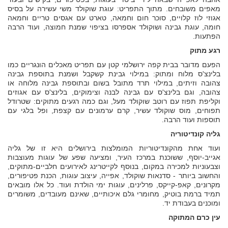
מאפים משובחים. מתוך התפריט: עוגת שוקולד משי עשירה על בסיס
אגוזי לוז קלויים, סוכר חום וחמאה, טארט עם אגסים טריים וחמאה
חומה, עוגת גבינה ושוקולד אספרסו בציפוי שמנת חמוצה, ועוד הרבה
הפתעות.
רגע מתוק
הפעם מדובר בבית קפה ירושלמי קטן עם תפריט מאכלים הונגריים כמו
בלינצ'ס מלוח ומתוק: במילוי גבינת קשקבל ושמנת בתוספת גבינה
צהובה וזיתים, במילוי תרד מתובל בשום ובתוספת גבינה מלוחה או
צהובה, וגם בלינצ'ס עם גבינה לבנה וצימוקים, בלינצ'ס עם אגוזים
וקליפת תפוז עם רוטב שוקולד מעל, וגם כמה רגעים מתוקים: שטרודל
תפוחים, מוס שוקולד עשיר, קרם ערמונים עם קצפת, ופל בלגי עם
תוספות ועוד הרבה.
גליה קונדיטוריה
ועוד אחת מהקונדיטוריות המומלצות בירושלים היא זו של גליה
אגייב-יוסף, ששוכנת במרכז העיר, ומציעה שפע של עוגות מעוצבות
וצבעוניות למכירה במקום, בנוסף לקייטרינג לאירועים חלביים-מתוקים,
והחשוב ביותר - סדנאות שוקולד, אפייה, עיצוב עוגות, הכנת פטיפורים,
מקרונים, קאפ-קייקס, פרלינים, עוגות ימי הולדת ועוד. כל אלו מובאים
תמיד ברמת בוטיק, מחומרי גלם איכותיים, שאינם מעובדים, משומרים
ומוכנים בעבודת יד.
עין כרם המתוקה