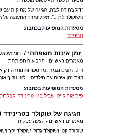
מסעדות כשרות - פשוט מוכשרת
''דולצ'ה דה לצ'ה, חגיגה של מתיקות עם
בשוקולד לבן...''. מיכל זמרני התענגה על 
מסעדות המופיעות בכתבה:
טרינידד
זמן איכות משפחתי
רוני מיכאל
מאמרים ראשיים - הרביעיה הפותחת
זהו. החגים נגמרו, מהסעודות נותרה רק א
קצת זמן איכות עם הילדים – לאן נוליך 
מסעדות המופיעות בכתבה:
פיס אוף קייק
שביל בגן
טרינידד
קבלרוס
חגיגה של שוקולד בטרינידד
מאמרים ראשיים - הצעה עסקית
שוקולד קטן ושוקולד גדול, שוקולד יקר וש