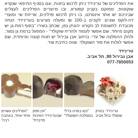
את הפרלינים של טרינידד ניתן לרכוש בחנות, וגם בסניף החיפאי שנקרא
שוקוטופ, ממוקם בקניון קסטרא, ובו מיוצרים הפרלינים. לעצלים
שביניכם יש אתר אינטרנט, בו ניתן לרכוש פרלינים, אריזות שי ומוצרי
דה-לוקס שונים. לקונים ב-100 ₪ ומעלה מציעים בטרינידד הנחה
מכובדת. לתשומת לב הקורא יהונתן גפן, שכתב בשירו ''בסוף רמת-גן יש
מקום מיוחד, שם אפשר לעמוד ולהריח שוקולד'' - המפעל ברמת גן נסגר,
ולהלן ההמלצה של עדי: ברחוב אבן גבירול יש חנות קטנה ומיוחדת, שם
אפשר לגלות את סוד השוקולד. שווה כתיבת שיר.
טרינידד
אבן גבירול 90, תל אביב.
077-7850053
טרינידד: בוטיק
"כמו בסרט צ'רלי
"אין ספק
"הפרלינים עשויים
שוקולד בתל אביב
בממלכת השוקולד"
שבטרינידד האיכות
אחד-אחד, באהבה
מדברת"
רבה"