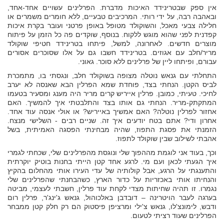
אין ספק שבטרינידד האיכות מדברת. הפרלינים עשויים אחד-אחד,
ובאהבה רבה, על ידי רותי. המרכיבים טבעיים, ללא חומרים משמרים או
חלילה צבעי מאכל, והשוקולד מטופל באופן פרטני ועובר בקרת איכות
קפדנית לפני שהוא מוגש ללקוח. בנוסף, שוקדים פה כל הזמן על פיתוח
מוצרים חדשים. לאחרונה, למשל, פיתחו בטרינידד חטיפי שוקולד
מריר/חלב עם אגוזים. בטרינידד חשבו גם על אלו שסוכרים אסורים
עבורם, ופיתחו ליין של פרלינים ללא סוכר. גאוני.
התחלתי עם גנאש נוטלה מצופה בשוקולד חלב, ונגסתי בו, מתמכרת
לביס הקטן. הנחתי בצד, פוחדת שמא הפרלין הבא שאנסה לא יערב
לחיכי. טעיתי, כמובן. פרלין אייריש קרים מריר היה מענג ומסעיר בטעמו
המתקתק-מריר. הנחתי גם אותו בצד והתלבטתי איך להמשיך. האם
אחזור לפרלין נוטלה? האם אמשיך באייריש? או אולי אנסה עוד אחד.
אחרון ודי? אתם בטח יודעים איך זה. שניים רבים - השלישי מנצח.
הזמנתי את פסגת התפוז, שהיה מבחינתי הפסגה האמיתית, בשל
אהבתי לשילוב שבין שוקולד לתפוז.
וכך, בעוד אני לוגמת מההפוך שלי ונוגסת מהפרלינים שלי, שכחתי לגמרי
איך הגעתי לכאן ועם מי. לרגע אחד קטן הייתי בחנות בוטיק יוקרתית
והתענגתי על הרגע, אבל קולותיה של עדי העירו אותי מהחלום בהקיץ
והנחיתו אותי באכזריות על כדור הארץ, כשהבחנתי שהפרלינים שלי
נגמרו. זו תהיה שחיתות מצדי לקחת עוד פרלין, חשבתי לעצמי, מביטה
בערגה לעבר הויטרינה – דובדבן באלכוהול, גנאש ג'ינג'ר, פרלין רום
ודבש, לימונצ'לו, גנאש צ'ילי ומרציפן פיסטוק הם רק חלק קטן ממבחר
הפרלינים שעוד רציתי לטעום.