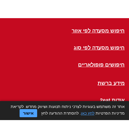
חיפוש מסעדה לפי אזור
חיפוש מסעדה לפי סוג
חיפושים פופולאריים
מידע ברשת
אודות 2eat
אתר זה משתמש בעוגיות לצרכי ניתוח תנועות ושיווק מחדש. לקריאת
מדיניות הפרטיות
לחץ כאן
. להסתרת ההודעה לחץ
אישור
Click a Table