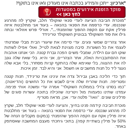
*ארכיון:
ייתכן והמידע בכתבה אינו מעודכן ו\או אינו בתוקף!
''מוכרת חביבה הציעה לעדי סנאי שוקולד חלב, שקרץ לה מהרגע
שנכנסו. עדי כרסמה את הסנאי בהנאה – בעוד אני מתלבטת איזה
פרלין אקח עם הקפה ההפוך שהזמנתי...''. אורלי פרש אזולאי ובתה
גילו את סוד השוקולד בבוטיק השוקולד
טרינידד
אחר צהריים שמשי ונעים. עדי סיימה את שיעורי הבית מבלי שמרטתי
לעצמי את כל השערות. סיבה מצוינת לצאת לטייל, ואולי אפילו לשתות
שוקו חם עם הילדה, שמבלי משים הפכה גברת קטנה. הכי אנחנו אוהבות
את ההסתובבויות האלה, אחר הצהריים, אני והיא. בלי שאח שלה גונב
לה את ההצגה, בלי שאימא שלה בהתקף קניות מסחרר, בלי אבא שלה
נעצר ליד כל חנות מחשבים או חשמל. אני והיא לבד. זמן איכות.
תוך כדי הליכה באבן גבירול צדה את עינינו את טרינידד, חנות קטנה
ומטריפה. חנות שהריח שלה איים לשבש את כל החושים (והדיאטה).
''כמו בסרט צ'רלי בממלכת השוקולד'' אמרה עדי ומשכה אותי פנימה.
עמדנו שתינו נפעמות מול ויטרינה שהכילה בתוכה עשרות סוגים של
פרלינים שונים. ''וואו!'' פלטה עדי. אכן, מראה מטריף.
מוכרת חביבה קידמה פנינו בחיוך, והציעה לעדי סנאי שוקולד חלב, שקרץ
לה מהרגע שנכנסו. עדי כרסמה את הסנאי בהנאה – בעוד אני מתלבטת
איזה פרלין אקח עם הקפה ההפוך שהזמנתי (במקום מקבלים הנחה של
50% על פרלין בשתיית קפה). בתוכי גיחכתי מעצם המחשבה שאסתפק
באחד.