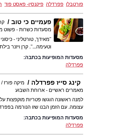
פורטבלו
פפרדלה
פיקנסין- פאסט פוד
ר
פעמיים כי טוב
קרן
מסעדות כשרות - פשוט מ
''מאידך, טורטליני - כיסו
וטעימה...''. קרן ויזנר ב
מסעדות המופיעות בכתבה:
פפרדלה
קינג סייז פפרדלה
מיקה פורז
6
מאמרים ראשיים - ארוחת השבוע
למנה ראשונה הוגשו פטריות מוקפצות על ט
עצומה. עם הזמן הבנו שזו הנורמה בפפרדל
מסעדות המופיעות בכתבה:
פפרדלה