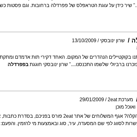
..." שיר כידן על עוגת הטראפלס של פפרדלה ברחובות. וגם פסטות כ
ה
שרון ינובסקי
13/10/2009
נו בקוקטיילים הנהדרים של המקום. האחד דקירי תות אדמדם ומתקתק והש
כרנו ברביולי שלשמו התכנסנו...." שרון ינובסקי חוגגת
בפפרדלה
מערכת 2eat
29/01/2009
אוכל מוכן
רוצים לאכול, אבל בדרך הקלה? אגף המשלוחים של אתר 2eat 
רות לסווג לפי שם המסעדה, עיר, סוג ובאמצעות מי להזמין. והפעם