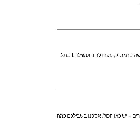
מסעדות חדשות צצות כמו פטריות אחרי הגשם ומביאות אתן את האביב. נעים להכיר: ריבר חדשה ברמת גן, פפרדלה ורוטשילד 1 בתל
ם – יש כאן הכול. אספנו בשבילכם כמה