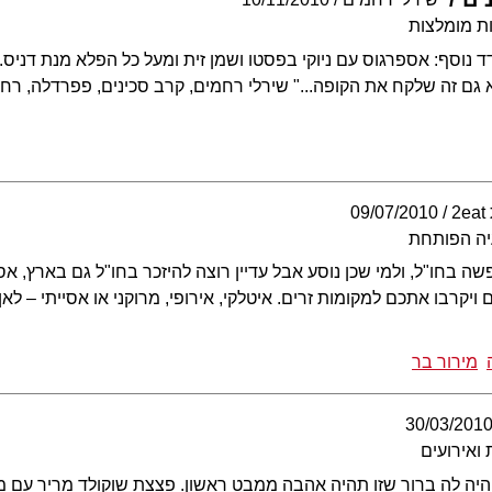
ת מומלצות
 נוסף: אספרגוס עם ניוקי בפסטו ושמן זית ומעל כל הפלא מנת דניס.
גם זה שלקח את הקופה..." שירלי רחמים, קרב סכינים, פפרדלה, רחו
2
09/07/2010
יה הפותחת
ה בחו"ל, ולמי שכן נוסע אבל עדיין רוצה להיזכר בחו"ל גם בארץ, א
יקרבו אתכם למקומות זרים. איטלקי, אירופי, מרוקני או אסייתי – לא
מירור בר
30/03/201
ואירועים
ו. היה לה ברור שזו תהיה אהבה ממבט ראשון. פצצת שוקולד מריר עם