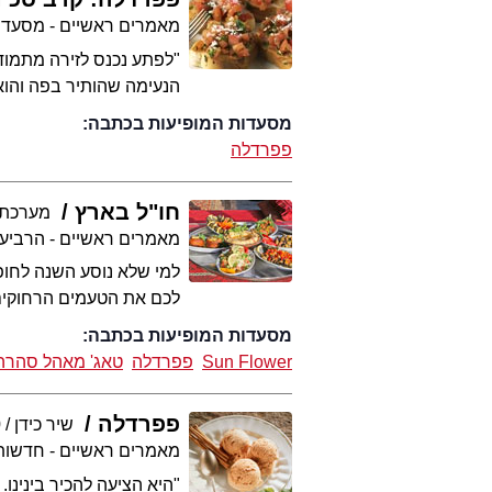
מאמרים ראשיים - מסעדו
"לפתע נכנס לזירה מתמודד
הנעימה שהותיר בפה והוא 
מסעדות המופיעות בכתבה:
פפרדלה
חו"ל בארץ
מערכת eat
מאמרים ראשיים - הרביע
למי שלא נוסע השנה לחופש
לכם את הטעמים הרחוקים ו
מסעדות המופיעות בכתבה:
Sun Flower
פפרדלה
טאג' מאהל סהרה
פפרדלה
שיר כידן
0
מאמרים ראשיים - חדשות 
"היא הציעה להכיר בינינ