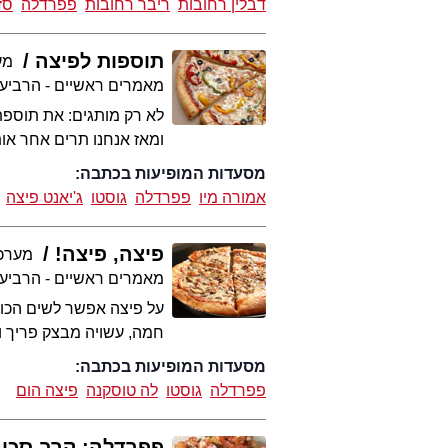
דבלין רחובות
ריבר רחובות
פפרדלה
סז
תוספות לפיצה
מער
מאמרים ראשיים - הרביע
לא רק מותגים: את תוספת
ומאז אנחנו תרים אחר או
מסעדות המופיעות בכתבה:
אמורה מיו
פפרדלה
גוסטו
ג'יאנט פיצה
פיצה, פיצה!
מערכת t
מאמרים ראשיים - הרביע
על פיצה אפשר לשים הכול.
חמה, עשויה מבצק פריך ושמ
מסעדות המופיעות בכתבה:
פפרדלה
גוסטו
לה טוסקנה
פיצה הום
פפרדלה: קרב סכינ