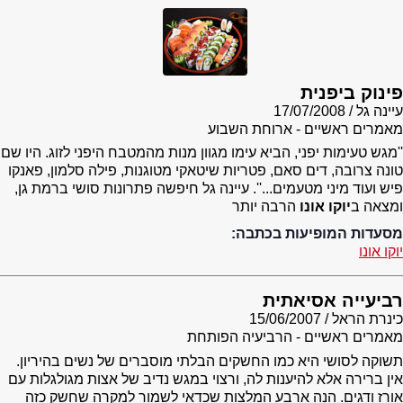
פינוק ביפנית
עיינה גל
17/07/2008
מאמרים ראשיים - ארוחת השבוע
''מגש טעימות יפני, הביא עימו מגוון מנות מהמטבח היפני לזוג. היו שם
טונה צרובה, דים סאם, פטריות שיטאקי מטוגנות, פילה סלמון, פאנקו
פיש ועוד מיני מטעמים...''. עיינה גל חיפשה פתרונות סושי ברמת גן,
ומצאה ב
יוקו אונו
הרבה יותר
מסעדות המופיעות בכתבה:
יוקו אונו
רביעייה אסיאתית
כינרת הראל
15/06/2007
מאמרים ראשיים - הרביעיה הפותחת
תשוקה לסושי היא כמו החשקים הבלתי מוסברים של נשים בהיריון.
אין ברירה אלא להיענות לה, ורצוי במגש נדיב של אצות מגולגלות עם
אורז ודגים. הנה ארבע המלצות שכדאי לשמור למקרה שחשק כזה