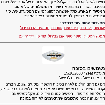
רוצים לאכול, אבל בדרך הקלה? אגף המשלוחים של אתר 2eat פורס
בפניכם, בסדרת כתבות, את
שירותי המשלוחים של מיטב
המסעדות בארץ
, כולל אפשרות לסווג לפי שם המסעדה, עיר, סוג
ובאמצעות מי להזמין. לספתח: מסעדות באזור המרכז
מסעדות המופיעות בכתבה:
יוקו אונו
אוונגרד
דים סאם
זוזוברה
הסושיה אבן גבירול
מפגש הסטייק
סופר סושי אבן גבירול
פוד פון
דלי יחיעם
נשנושים בסוכה
מערכת 2eat
15/10/2008
סדנאות בישול - טיפים לבישול
אם גם אתם הולכים לארח בסוכות אושפיזין מסוגים שונים, חברים
וקרובי משפחה – כדאי שתחשבו על אוכל מתאים לאירוח. בהקשר זה,
מומלץ הפינגר פוד – חטיפים קטנים ומדויקים, שקל לנשנש עם
הידיים. הנה כמה
מתכונים שמתאימים לאירוח בסוכה