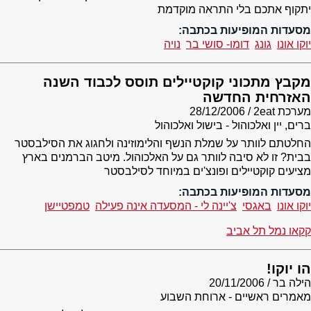
יתקוף אתכם בלי התראה מוקדמת
מסעדות המופיעות בכתבה:
יוקו אונו
גונג
דומו- סושי בר
נויה
מקבץ מתכוני קוקטיילים תוסס לכבוד השנה
האזרחית החדשה
מערכת 2eat
28/12/2006
ברים, יין ואלכוהול - בישול ואלכוהול
החלטתם לוותר על שמלת הנשף והלימוזינה ולחגוג את הסילבסטר
בבית? זו לא סיבה לוותר גם על האלכוהול. מיטב הברמנים בארץ
מציעים קוקטיילים ופונצ'ים במיוחד לסילבסטר
מסעדות המופיעות בכתבה:
יוקו אונו
באגסי
צ'יינה לי - המסעדה אינה פעילה
טמפטיישן
קקאו נמל תל אביב
הו יוקו!
הילה בר
20/11/2006
מאמרים ראשיים - ארוחת השבוע