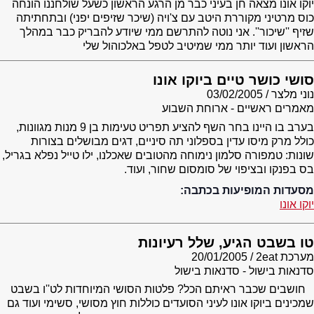
יוקו אונו מצאה חן בעיני כבר מן הרגע הראשון כשעל שולחננו הונחה
כוס מרטיני מקוררת היטב עם צ'ויה (שיכר שזיפים יפני) ובתחתיתה
שזיף ''שיכור''. אני נוטה להתרשם ממי שיודע להבריק כבר במהלך
הראשון ועוד יותר ממי שמיטיב לטפל באלכוהול שלי
סושי כושר טיים ביוקו אונו
נוני מלצר
03/02/2005
מאמרים ראשיים - ארוחת השבוע
בערב בו היינו בחר השף להציע תפריט טעימות בן 9 מנות מגוונות,
כולל מרק מיסו עדין בספלוני תה סיניים, דגים מבושלים בצורות
שונות: טמפורה סלמון נימוחה מהטובים שאכלנו, ילו טייל נפלא בגריל,
בס בפנקו ובציפוי של סומסום שחור, ועוד.
מסעדות המופיעות בכתבה:
יוקו אונו
טו בשבט הגיע, שלל רעיונות
מערכת 2eat
20/01/2005
סדנאות בישול - סדנאות בישול
חושבים שכבר ראיתם הכל? פלטות הסושי המיוחדות לט''ו בשבט
שמכינים ביוקו אונו לעיני הסועדים כוללות חוץ מסושי, סשימי ועוד גם