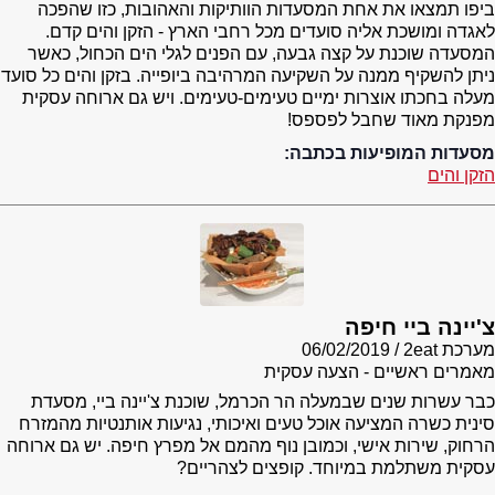
ביפו תמצאו את אחת המסעדות הוותיקות והאהובות, כזו שהפכה
לאגדה ומושכת אליה סועדים מכל רחבי הארץ - הזקן והים קדם.
המסעדה שוכנת על קצה גבעה, עם הפנים לגלי הים הכחול, כאשר
ניתן להשקיף ממנה על השקיעה המרהיבה ביופייה. בזקן והים כל סועד
מעלה בחכתו אוצרות ימיים טעימים-טעימים. ויש גם ארוחה עסקית
מפנקת מאוד שחבל לפספס!
מסעדות המופיעות בכתבה:
הזקן והים
צ'יינה ביי חיפה
מערכת 2eat
06/02/2019
מאמרים ראשיים - הצעה עסקית
כבר עשרות שנים שבמעלה הר הכרמל, שוכנת צ'יינה ביי, מסעדת
סינית כשרה המציעה אוכל טעים ואיכותי, נגיעות אותנטיות מהמזרח
הרחוק, שירות אישי, וכמובן נוף מהמם אל מפרץ חיפה. יש גם ארוחה
עסקית משתלמת במיוחד. קופצים לצהריים?