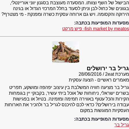
הבישול של השף וצוותו. המסעדה מעוצבת בסגנון יווני אוריינטלי,
בגוונים של כחול-לבן וניתן לסעוד בחלל המרכזי הגדול או בגינה
הירוקה והקסומה. ויש גם ארוחה עסקית כשרה ומפנקת - מי מצטרף?
מסעדות המופיעות בכתבה:
fish market by meatos- פיש מרקט
גריל בר ירושלים
מערכת 2eat
28/06/2016
מאמרים ראשיים - הצעה עסקית
גריל בר מציעה חוויה המשלבת בין עיצוב יפהפה ומושקע, תפריט
בשרים ישראלי, ניחוחות של אוכל ביתי עשיר, בקבוקי יין בגומחות
הקירות והכל עטוף באווירה חמימה ומזמינה. בטיול או בפגישות
עבודה בירושלים? כדאי לכם להיכנס לגריל בר ולהכיר את הארוחות
העסקיות המוגשות במקום
מסעדות המופיעות בכתבה:
גריל בר