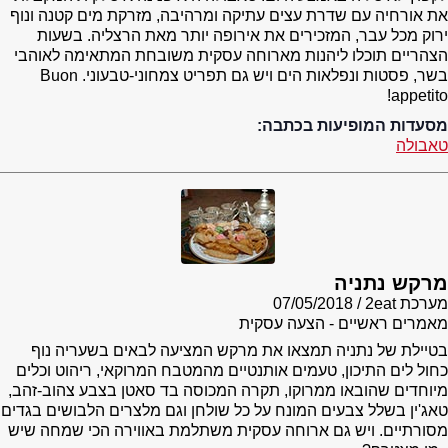
את אורחיה עם שדרת עצים עתיקה ומרהיבה, מזרקת מים קטנה ונוף
ירוק מכל עבר, המזכירים את אירופה יותר מאת הרצליה. בשעות
הצהריים תוכלו ליהנות מארוחה עסקית משובחת המתאימה לאוהבי
בשר, פסטות ונפלאות הים ויש גם תפריט צמחוני-טבעוני. Buon
appetito!
מסעדות המופיעות בכתבה:
טאבולה
מרקש נתניה
מערכת 2eat
07/05/2018
מאמרים ראשיים - הצעה עסקית
בטיילת של נתניה תמצאו את מרקש המציעה לבאים בשעריה נוף
כחול לים התיכון, טעמים אותנטיים מהמטבח המרוקאי, ריהוט וכלים
מיוחדים שהובאו ממרוקו, תקרה המכוסה בד סאטן בצבע צהוב-זהב,
טאג'ין בשלל צבעים המונח על כל שולחן וגם מלצרים הלבושים בגדים
מסורתיים. ויש גם ארוחה עסקית משתלמת באווירה הכי שמחה שיש