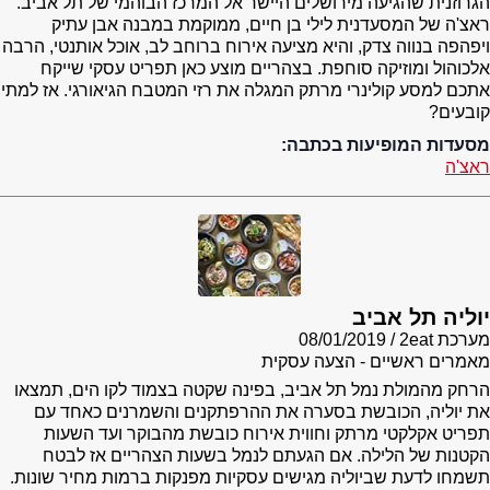
הגרוזנית שהגיעה מירושלים היישר אל המרכז הבוהמי של תל אביב.
ראצ'ה של המסעדנית לילי בן חיים, ממוקמת במבנה אבן עתיק
ויפהפה בנווה צדק, והיא מציעה אירוח ברוחב לב, אוכל אותנטי, הרבה
אלכוהול ומוזיקה סוחפת. בצהריים מוצע כאן תפריט עסקי שייקח
אתכם למסע קולינרי מרתק המגלה את רזי המטבח הגיאורגי. אז למתי
קובעים?
מסעדות המופיעות בכתבה:
ראצ'ה
יוליה תל אביב
מערכת 2eat
08/01/2019
מאמרים ראשיים - הצעה עסקית
הרחק מהמולת נמל תל אביב, בפינה שקטה בצמוד לקו הים, תמצאו
את יוליה, הכובשת בסערה את ההרפתקנים והשמרנים כאחד עם
תפריט אקלקטי מרתק וחווית אירוח כובשת מהבוקר ועד השעות
הקטנות של הלילה. אם הגעתם לנמל בשעות הצהריים אז לבטח
תשמחו לדעת שביוליה מגישים עסקיות מפנקות ברמות מחיר שונות.