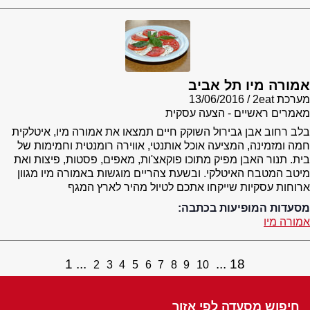
אמורה מיו תל אביב
מערכת 2eat
13/06/2016
מאמרים ראשיים - הצעה עסקית
בלב רחוב אבן גבירול השוקק חיים תמצאו את אמורה מיו, איטלקית
חמה ומזמינה, המציעה אוכל אותנטי, אווירה רומנטית וחמימות של
בית. תנור האבן מפיק מתוכו פוקאצ'ות, מאפים, פסטות, פיצות ואת
מיטב המטבח האיטלקי. ובשעת צהריים מוגשות באמורה מיו מגוון
ארוחות עסקיות שייקחו אתכם לטיול מהיר לארץ המגף
מסעדות המופיעות בכתבה:
אמורה מיו
1
18
2
3
4
5
6
7
8
9
10
חיפוש מסעדה לפי אזור