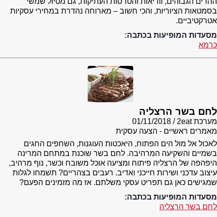
ההרים הגבוהים, וודיאות והטרסות העתיקות, גם מטיול שמשי
בסמטאות הציוריות, והכי חשוב – מארוחה נהדרת במחירי עסקיות
אטרקטיביים.
מסעדות המופיעות בכתבה:
כרמא
לחם בשר הרצליה
מערכת 2eat
01/11/2018
מאמרים ראשיים - הצעה עסקית
לאכול אל מול הים הפתוח, היאכטות העוגנות, השחפים החגים
בשמיים והשקיעה המרהיבה. לחם בשר שוכנת במתחם המרינה
היפהפה של הרצליה פיתוח ומציעה אוכל משובח וכשר, נוף מרהיב,
עיצוב עדכני ושירות חייכני ואדיב. רעבים בצהריים? תשמחו לגלות
שמגישים כאן גם תפריט עסקי משלתם. אז מה מזמינים הפעם?
מסעדות המופיעות בכתבה:
לחם בשר הרצליה