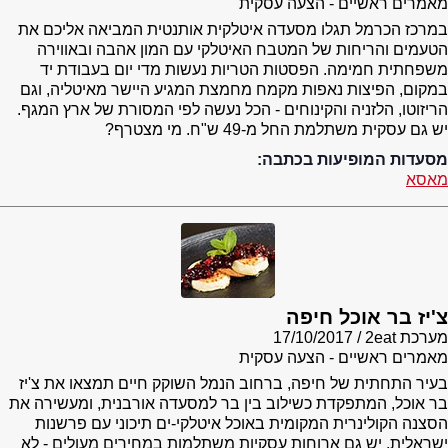
מאמרים ראשיים - הצעה עסקית
במרכז הכרמל תגלו מסעדה איטלקית אותנטית המביאה אליכם את
הטעמים והריחות של המטבח האיטלקי עם המון אהבה ובאווירה
משפחתית חמימה. הפסטות הטריות נעשות מדי יום בעבודת יד
במקום, הפיצות נאפות מקמח מחמצת המגיע היישר מאיטליה, וגם
הריזוטו, הלזניה והקינוחים - הכל נעשה לפי המסורת של ארץ המגף.
יש גם עסקית משתלמת החל מ-49 ש"ח. מי מצטרף?
מסעדות המופיעות בכתבה:
מאסא
צ'יז בר אוכל חיפה
מערכת 2eat
17/10/2017
מאמרים ראשיים - הצעה עסקית
בעיר התחתית של חיפה, ברחוב הנמל השוקק חיים תמצאו את צ'יז
בר אוכל, המתפקדת כשילוב בין בר למסעדה אורבנית, ומעשירה את
הסצנה הקולינרית המקומית באוכל איטלקי-ים תיכוני עם פרשנות
ישראלית. יש גם ארוחות עסקיות משתלמות במחירים מעולים - לא