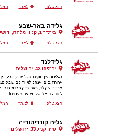
הצג טלפון
לאתר
המלצ
גלידה באר-שבע
בית"ר 1, קניון מלחה, ירושלים
הצג טלפון
לאתר
המלצ
גלידלנד
ירמיהו 43, ירושלים
בגלידות אין חוקים. בכל עונה, בכל זמן
ארוחה ביום. אנחנו לא יודעים שובע מג
מכדור שוקולד, פעם בלק מכדור תות, פע
לטובה בפיוז'ן של טעמים מענגים!
הצג טלפון
לאתר
המלצ
גליה קונדיטוריה
פייר קניג 33, ירושלים