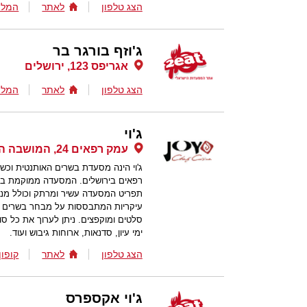
הצג טלפון
לאתר
המלצ
ג'וזף בורגר בר
אגריפס 123, ירושלים
הצג טלפון
לאתר
המלצ
ג'וי
עמק רפאים 24, המושבה הגרמנית, ירושלים
ג'וי הינה מסעדת בשרים האותנטית ו
רפאים בירושלים. המסעדה ממוקמת במ
תפריט המסעדה עשיר ומרתק וכולל מנות
עיקריות המתבססות על מבחר בשרים טר
סלטים ומוקפצים. ניתן לערוך את כל סוגי
ימי עיון, סדנאות, ארוחות גיבוש ועוד.
הצג טלפון
לאתר
קופון
ג'וי אקספרס