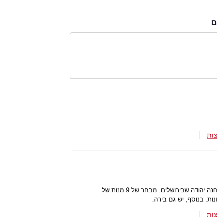
ם
ות
טברנה גרמנית כשרה למהדרין בשוק מחנה יהודה שבירושלים. מבחר של 9 מנות של
ות. בנוסף, יש גם בירה.
ות