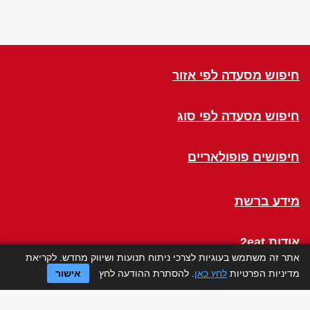
חיפוש מסעדה לפי אזור
חיפוש מסעדה לפי סוג
חיפושים פופולאריים
מידע ברשת
אודות 2eat
אתר זה משתמש בעוגיות לצרכי ניתוח תנועות ושיווק מחדש. לקריאת
מדיניות הפרטיות
לחץ כאן
. להסתרת ההודעה לחץ
אישור
Click a Table