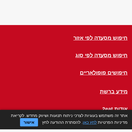
חיפוש מסעדה לפי אזור
חיפוש מסעדה לפי סוג
חיפושים פופולאריים
מידע ברשת
אודות 2eat
אתר זה משתמש בעוגיות לצרכי ניתוח תנועות ושיווק מחדש. לקריאת
מדיניות הפרטיות
לחץ כאן
. להסתרת ההודעה לחץ
אישור
Click a Table