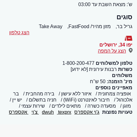
ש': מצאת השבת עד 03:00
סוגים
גריל בר,
מזון מהיר/ FastFood,
Take Away
הצג טלפון
יפו 34
,
ירושלים
הצג על המפה
טלפון למשלוחים
1-800-200-477
כשרות
רבנות עירונית [לא ידוע]
משלוחים
מינ' הזמנה:
50 ש"ח
מאפיינים נוספים
אופציה צמחונית
איזור ללא עישון
בירה מהחבית
בר
אלכוהול
חיבור לאינטרנט (WiFi)
חניה בתשלום
יש יין
מזגן
מסעדה כשרה
מתאים לילדים
שירות עצמי
טעויות נפוצות
ג'וי אקספרס
texprx
dwuh
צ'וי
אקספרס