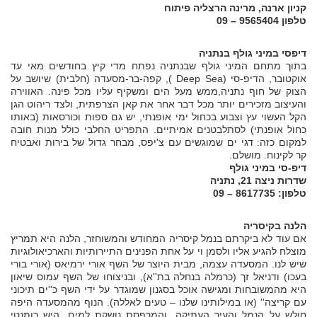
קניון ארנה, מרינה הרצליה פיתוח
טלפון 9565404 – 09
דיפסי במיני גולף בנתניה
בתוך מתחם המיני גולף שבנתניה נפתח מדי קיץ בחודשים מאי עד
אוקטובר, הדיפ-סי (Deep Sea ), קפה-בר-מסעדה (חלבית) שיושב על
הצוק של חוף נתניה,ממש מעל הים ומשקיף עליו מכל פינה. האווירה
והעיצוב מזכירים יותר מכל דבר אחר את קאן הצרפתית, ולצד ריהוט הגן
הקל העשוי עץ וצבוע בכחול ימי אופנתי, יש גם ספות וכורסאות (באותו
כחול אופנתי) לסתלבטנים אמיתיים. התפריט החלבי כולל מנות חובה
למקום כזה: דגי ים שמוגשים עם צ'יפס, מבחר גדול של בירות ואבטיח
קר לקינוח. מושלם.
דיפ-סי במיני גולף
שדרות ניצה 21, נתניה
טלפון: 8617735 – 09
הלנה בקיסריה
אם עוד לא ביקרתם בנמל קיסריה המחודש והמשוחזר, הלנה היא תמריץ
מוצלח להגיע אליו ולסמן וי על אחת הפנינים התיירותיות והארכיאולוגיות
שיש לנו. המסעדה עצמה, מבית היוצר של השף אורי ירמיאס (אורי בורי
בעכו) ודניאל זך (כרמלה בנחלה בת''א), ובניצוחו של השף עמוס שיאון
היא מהמשובחות ומגישה אוכל בסגנון שמוגדר על ידי השף כ''ים תיכוני
עם קריצה'' (או במילותינו שלנו – טעים לאללה). הנוף מהמסעדה היפה
חולש על הנמל והעיר העתיקה, והמרפסת נושקת למים. היש רומנטי