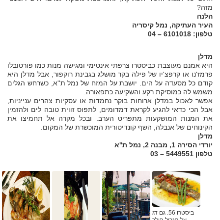
מזה?
הלנה
העיר העתיקה, נמל קיסריה
טלפון: 6101018 – 04
מדלן
היא אמנם מעוצבת כביסטרו צרפתי אינטימי ומגישה מנות כמו פורטובלו
פרמז'נו או קרפצ'יו של פילה בקר מושלג בגבינת רוקפור, אבל מדלן היא
קודם כל מסעדה על הים. יושבת על המזח של נמל ת''א, כשרחש הגלים
משמש לה כמוסיקת רקע והשקיעה כתפאורה.
אפשר לאכול במדלן ארוחות בוקר נחמדות או עסקיות צהרים ענייניות,
אבל הכי כדאי להגיע לקראת דמדומים, לתפוס זווית טובה לים ולהזמין
את המנות המושקעות מתפריט הערב. ובכל מקרה אל תחמיצו את
הקינוחים של אנבלה, השף קונדיטורית המוכשרת של המקום.
מדלן
יורדי הסירה 1, מבנה 2, נמל ת''א
טלפון 5449551 – 03
ביסטרו 56. גם דג
על הגריל הולך