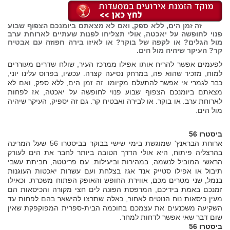
זה זמן הים, ללא ספק, ואם לא מצאתם ביומנכם הצפוף שבוע
פנוי לחופשה על יאכטה, אולי תצליחו לפנות שעתיים לארוחת ערב
מול הגלים? או לקפה של בוקר? או לאיזו בירה חפוזה עם אבטיח
קר? העיקר שיהיה מול הים.
לפעמים אפשר להריח אותו אפילו ממרכז העיר, שולח שדרים מעוררים
למוח, מזכיר שהוא פה, במרחק נסיעה קצרה. עכשיו, בפרוס עלינו יוני,
כבר לגמרי אי אפשר להתעלם מקיומו. זה זמן הים, ללא ספק, ואם לא
מצאתם ביומנכם הצפוף שבוע פנוי לחופשה על יאכטה, אז לפחות
לארוחת ערב. או בוקר. או לבירה ואבטיח קר. גם זה יספיק, העיקר שיהיה
מול הים.
ביסטרו 56
ארוחת הבראנץ' שמוגשת בימי שישי בבוקר בביסטרו 56 שעל המרינה
בהרצליה פיתוח, היא אולי הדרך הטובה ביותר לחבר את הים לעורק
הראשי המוביל לנשמה, במהירות וביעילות. עם פריטטה, חביתת עשבי
תיבול או אפילו סטייק אנד אגז בצלחת ועם עשרות יאכטות העוגנות
בנמל, שני מטרים מכם, אווירת החופש והאופק הפתוח משכרת. וכאילו
זמנכם באמת בידיכם, המרפסת הפונה לים חצי מקורה והכיסאות הם
מעין כיסאות נוח הנוטים לאחור, כאלה שתרצו להישאר בהם לפחות עד
השקיעה משכנעים את עצמכם בחוכמה הבית-ספרית המפוקפקת שאין
שום דבר שאי אפשר לדחות למחר.
ביסטרו 56