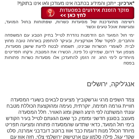
*ארכיון:
ייתכן והמידע בכתבה אינו מעודכן ו\או אינו בתוקף!
רשימה מתעדכנת של מסעדות כשרות, שפתוחות בחול המועד,
ומגישות אוכל טעים וכשר
ימי חול המועד הם הזדמנות נהדרת לטייל בחיק הטבע עם המשפחה
והחברים, לפקוד שלל אטרקציות, ובעיקר להתפנק בארוחה טובה מחוץ
לבית. לשומרי הכשרות שבינינו, תשמחו לבטח לדעת שישנן מסעדות,
מצפון ועד דרום, שמירקו כל פינה, הכשירו את המטבח, ורקחו תפריטים
מיוחדים לימי החג. זה הזמן להתעדכן אלו מסעדות כשרות פתוחות
בפסח
אנג'ליקה, ירושלים
צמד השפים מרגי וגרשקוביץ' מציעים לבאים בשערי המסעדה
חוויית גורמה חמימה, יוקרתית, נעימה ומהוקצעת הכוללת מטבח
עונתי המשתנה לפי היצע השוק ומזג האוויר. חלל המסעדה
מעוצב בסגנון חדשני ומזמין, כך שאם הגעתם לטייל בעיר הקודש
בימי חול המועד, כדאי שתדעו שהמסעדה פתוחה ומציעה תפריט
מיוחד הכולל מנות דוגמת כבד אווז ברוטב דובדבני אמרנה, סלט
שקדי עגל, פילה סלמון עם ארטישוק ירושלמי צלוי, חזה אווז עם