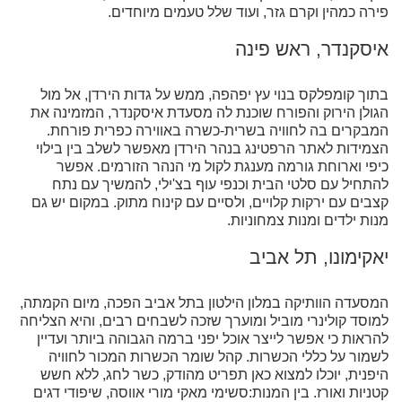
פירה כמהין וקרם גזר, ועוד שלל טעמים מיוחדים.
איסקנדר, ראש פינה
בתוך קומפלקס בנוי עץ יפהפה, ממש על גדות הירדן, אל מול
הגולן הירוק והפורח שוכנת לה מסעדת איסקנדר, המזמינה את
המבקרים בה לחוויה בשרית-כשרה באווירה כפרית פורחת.
הצמידות לאתר הרפטינג בנהר הירדן מאפשר לשלב בין בילוי
כיפי וארוחת גורמה מענגת לקול מי הנהר הזורמים. אפשר
להתחיל עם סלטי הבית וכנפי עוף בצ'ילי, להמשיך עם נתח
קצבים עם ירקות קלויים, ולסיים עם קינוח מתוק. במקום יש גם
מנות ילדים ומנות צמחוניות.
יאקימונו, תל אביב
המסעדה הוותיקה במלון הילטון בתל אביב הפכה, מיום הקמתה,
למוסד קולינרי מוביל ומוערך שזכה לשבחים רבים, והיא הצליחה
להראות כי אפשר לייצר אוכל יפני ברמה הגבוהה ביותר ועדיין
לשמור על כללי הכשרות. קהל שומר הכשרות המכור לחוויה
היפנית, יוכלו למצוא כאן תפריט מהודק, כשר לחג, ללא חשש
קטניות ואורז. בין המנות:סשימי מאקי מורי אווסה, שיפודי דגים