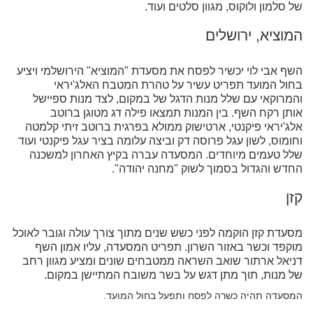
של סלמון ולוקוס, מגוון סלטים ועוד.
המוציא, ירושלים
השף אבי לוי יכשיר לפסח את מסעדת "המוציא" הירושלמי ויציע
בחול המועד תפריט עשיר על טהרת המטבח האלג'יראי
והמרוקאי עם שלל מנות הדגל של במקום, לצד מנות ספיישל
אותן רקח השף. בין המנות תמצאו פילה דג מטוגן ברוטב
אלג'יראי פיקנטי, ארטישוק ממולא בפרגית ברוטב זיתי קלמטה
וחומוס, לשון עגל פרוסה דק וביצה עלומה בציר עגל פיקנטי ועוד
שלל טעמים מיוחדים. המסעדה עברה בקיץ האחרון למשכנה
החדש והגדול בסמוך לשוק "מחנה יהודה".
קזן
מסעדת קזן הוקמה לפני כשש שנים מתוך צורך עולה וגובר לאוכל
מוקפד וכשר באזור השרון. תפריט המסעדה, עליו אמון השף
דניאל ארתור שואב השראה ממטבחים שונים ומציע מגוון רחב
של מנות, תוך מתן דגש על בשר משובח המתיישן במקום.
המסעדה תהיה כשרה לפסח ותפעל בחול המועד.