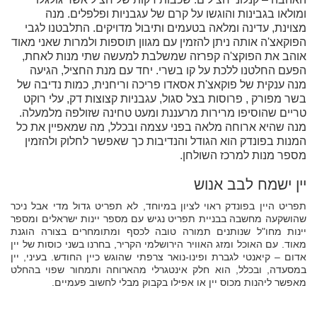
ומולאו בגבינות והוגשו על קרם של עגבניות ופלפלים. מנה
מצוינת, עדינה ומלאה בטעמים ותיבול מדויקים. התלבטנו לגבי
הפוקאצ'ה אותה ניתן להזמין עם מגוון תוספות ולמרות שאני מאוד
אוהב את הפוקצ'ה קפרזה שמשלבת למעשה שתי מנות לאחת,
הפעם החלטנו ללכת על קו בשרי. יחד עם מנת החציל, הגיעה
מנה ענקית של פוקאצ'ת אסאדו פריכה וריחנית, כמות נדיבה של
בשר מפורק , פרוסות בצל סגול, עגבניות קצוצות דק, עלי רוקט
טריים שהוסיפו מרירות מרעננת ומעט טחינה שזולפה מלמעלה.
מנה שהיא ארוחה מלאה בפני עצמה ובכלל, מה שמאפיין את כל
המנות בפונדק הוא הגודל והנדיבות כך שאפשר לחלוק ולהזמין
מספר מנות למרכז השולחן.
יין ישמח לבב אנוש
תפריט היין בפונדק ראוי לציון במיוחד, לא תפריט גדול מדי אבל ניכר
שהושקעה מחשבה בבניית תפריט נגיש עם מספר יינות ישראלים ומספר
יינות מחו"ל שנותנים תמורה טובה לכסף ומתומחרים בצורה הוגנת
מאוד. עם האוכל ומזג האוויר הירושלמי הקריר, בחרנו בשני כוסות של יין
אדום – קיאנטי לגברת ופינו-נואר צרפתי שהוגש כיין החודש. בעיני, יין
במסעדה, ובכלל, הוא חלק אינטגרלי מהארוחה ותמחור שפוי בהחלט
מאפשר ליהנות מכוס יין או אפילו בקבוק מבלי לחשוב פעמיים.