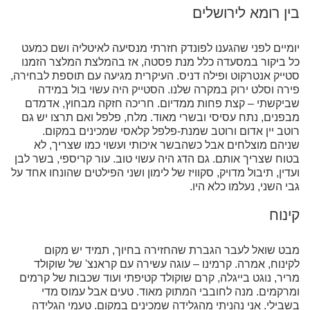
בין רומא לירושלים
יומיים לפני שהגענו לפונדק חזרתי מנסיעה לאיטליה ושם כמעט
כל ביקור במסעדה כלל מנת פסטה, אז בהמלצת המלצר הזמנו
סטייק אנטרקוט ופילה דניס. העיקרית מגיעה עם תוספת לבחירה,
פירה וסלט ירוק במקרה שלנו. הסטייק היה עשוי בול במידה
שביקשתי – קצת פחות ממדיום. חריכה חזקה מבחוץ, אדמדם
מבפנים, נתח עסיסי ובשרי מאוד. מלח, פלפל ואם תרצו יש גם
רוטב יין אדום ורוטב שמנת-פלפל קלאסי שמכינים במקום.
שניהם מוצלחים אבל כשהבשר איכותי ועשוי כמו שצריך, לא
בטוח שצריך אותם. גם הדג היה עשוי טוב. עור קריספי, בשר לבן
ועדין, תיבול מדויק, סקוויז של לימון ושני הפילטים שהונחו אחד על
גבי השני, נעלמו כלא היו.
קינוח
מבט שואל לעבר הגברת שהחזירה בחיוך, תמיד יש מקום
לקינוח, אמרה. קרמינו – עוגה עשירה עם קראנצ' של שוקולד
מריר, נוגט בייגלה, קרם שוקולד קטיפתי ועוד שכבות של קרמים
ומרקמים. מנה לחובבי המתוק מאוד. טעים אבל עמוס מדי
בשבילי. אני נהניתי מהגלידה שמכינים במקום. טעמי הגלידה