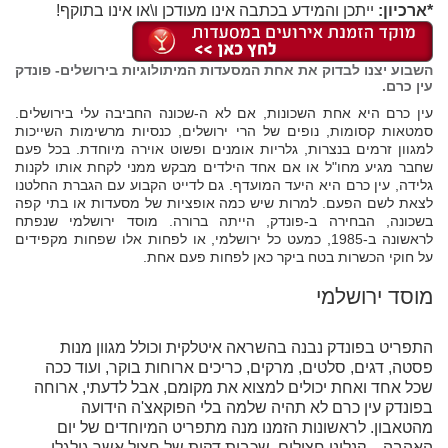
*ארכיון:
ייתכן והמידע בכתבה אינו מעודכן ו\או אינו בתוקף!
השבוע יצנו לבדוק את אחת המסעדות המיתולוגיות בירושלים- פונדק
עין כרם.
עין כרם היא אחת השכונות, אם לא ה-שכונה החביבה עלי בירושלים.
סמטאות קסומות, נופים של הרי ירושלים, כנסיות מרשימות השייכות
למגוון זרמים בנצרות, גלריות אומנים ופשוט אוירה מיוחדת. בכל פעם
שחבר מגיע מחו"ל או אם אחד הילדים מבקש ממני לקחת אותו לקנות
גלידה, עין כרם היא היעד המועדף. גם לדייט הקבוע עם הגברת החלטנו
לצאת לשם הפעם. למרות שיש כמה אופציות של מסעדות או בתי קפה
בשכונה, הבחירה ב-פונדק, הייתה ברורה. מוסד ירושלמי שנפתח
לראשונה ב-1985, כמעט כל ירושלמי, או לפחות אלו שפחות מקפידים
על חוקי הכשרות בטח ביקר כאן לפחות פעם אחת.
מוסד ירושלמי
התפריט בפונדק נבנה בהשראה איטלקית וכולל מגוון מנות
פסטה, דגים, סלטים, מרקים, כריכים ארוחות בוקר, ועוד ככה
שכל אחד ואחת יכולים למצוא את מקומם, אבל לדעתי, ארוחה
בפונדק עין כרם לא תהיה שלמה בלי הפוקאצ'ה הידועה
מהטאבון. לראשונות הזמנו מנה מתפריט המיוחדים של יום
האהבה – קנלוני חצילים. שכבות דקות של חציל אשר גולגלו