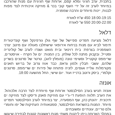
בתכנית, ערב חגיגי ומלא קסם, ארוחת שף חגיגית עם מנות שהורכבו
במיוחד לערב זה על ידי השף קובי בכר & מוזיקה איכותית לצד מפות
לבנות, יינות מיוחדים והרבה שמפניה.
18:00-19:15 450 ש"ח לאורח
20:00-22:00 550 ש" לאורח
דלאל
דלאל מציעה תפריט ספיישל של שף גולן גורפינקל ושף קונדיטורית
תימור לביא עם מנות בניחוח אירופאי שישתלבו מעולה עם מיטב יצרני
השמפניה בצרפת: בית רוינאר ובית מואט ושנדו לערב של קולינריה
וסטייל, ובקבוק מתנה לכל שולחן. בין המנות: ים על הקרח - אויסטרים,
שרימפס קוקטייל וסשימי טונה (מומלץ לזוג), טרטר של סרטנים בשריון
שלהם, עשבי תבלין ולמון גראס, כבד אווז צרוב על בריוש תאנים
מקורמלות וגלייז אגסים, לזניה פתוחה של פירות ים שרימפס, סרטנים
וקלמרי, ביסק ורוטב ברנייז ועוד. יום שישי, החל מהשעה 18:00.
אונזה
אונזה תגיש בערב הסילבסטר ארוחת שף מיוחדת לצד הרבה אלכוהול.
את הערב תלווה הופעת די-ג'יי עם מוזיקת פאנק ודיסקו לצד מוזיקה ים
תיכונית. יהונתן כהן, שף המסעדה, יצר במיוחד לערב הסילבסטר תפריט
מיוחד. המנות בהשראת הסילבסטר, סמטאותיה העתיקות של יפו וחומרי
גלם טריים, עונתיים ומשובחים.
במהלך הארוחה ניתן ליהנות משתי מנות ראשונות קטנות לבחירה שיוגשו