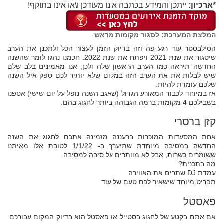
*ארכיון:
ייתכן והמידע בכתבה אינו מעודכן ו\או אינו בתוקף!
המלצת המערכת: לסגור מקומות מראש
הסילבסטר עוד רגע פה וזה בדיוק הזמן לעצור הכל ולתכנן את הערב
שיסגור את שנת 2021 ויפתח את שנת 2022. חכמנו נהגו לומר שהשנה
החדשה תיראה כמו הערב הראשון שלה ולכן, אנו מאמינים בלב שלם
שיש לבלות את את הערב הזה במקום שלא יותיר לכם ספק איל השנה
שלכם עומדת להיות.
אז במיוחד לכבוד המאורע הגדול (שאגב השנה נופל על יום שישי) אספנו
בשבילכם 4 מקומות ברמה הגבוהה ביותר לחגוג בהם.
קזן ברסרי
אחת המסעדות המוכרות ברעננה מזמינה אתכם לחגוג את השנה
החדשה במסיבה מיוחדת שתיערך ב- 1/1/22 לטובת אלו מאיתנו
ששומרים כשרות, אבל לא מוותרים על סיבה למסיבה.
מה בתכנית?
עמדת DJ שתרים את האווירה
תפריט מיוחד שישאיר לכם טעם של עוד
פאסטל
אם אתם בקטע של לחגוג בסטייל אז פאסטל הוא בדיוק המקום עבורכם.