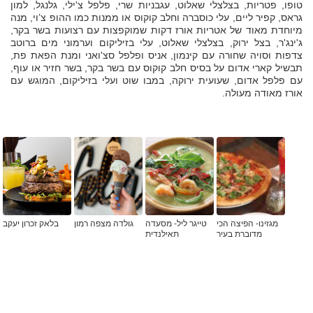
טופו, פטריות, בצלצלי שאלוט, עגבניות שרי, פלפל צ'ילי, גלנגל, למון
גראס, קפיר ליים, עלי כוסברה וחלב קוקוס או ממנות כמו ההופ צ’וי, מנה
מיוחדת מאוד של אטריות אורז דקות שמוקפצות עם רצועות בשר בקר,
ג'ינג'ר, בצל ירוק, בצלצלי שאלוט, עלי בזיליקום וערמוני מים ברוטב
צדפות וסויה שחורה עם קינמון, אניס ופלפל סצ'ואני ומנת הפאת פת,
תבשיל קארי אדום על בסיס חלב קוקוס עם בשר בקר, בשר חזיר או עוף,
עם פלפל אדום, שעועית ירוקה, במבו שוט ועלי בזיליקום, המוגש עם
אורז מאודה מעולה.
מגזינו- הפיצה הכי
טייגר ליל- מסעדה
גולדה מצפה רמון
בלאק זכרון יעקב
מדוברת בעיר
תאילנדית