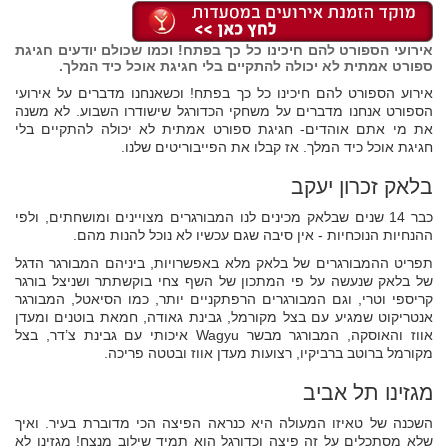
אירועי הספורט להם חיכינו כל כך בפתח! וכמו שכולם יודעים חגיגת
ספורט אמתית לא יכולה להתקיים בלי חגיגת אוכל כיד המלך.
אירוע הספורט להם חיכינו כל כך בפתח! וכשאנחנו מדברים על אירועי
הספורט אנחנו מדברים על משחקי הכדורגל שישודרו השבוע. לא משנה
את מי אתם אוהדים- חגיגת ספורט אמתית לא יכולה להתקיים בלי
חגיגת אוכל כיד המלך. אז קבלו את הפייבוריטים שלנו.
בלאק זכרון יעקב
כבר 14 שנים שבלאק מכינים לנו המבורגרים מצויינים ומושחתים, ולפי
ההנחיות הנוכחיות - אין סיבה שגם עכשיו לא נוכל להנות מהם.
תפריט ההמבורגרים של בלאק מלא באפשרויות, ביניהם המבורגר הדגל
של בלאק שנעשה על פי המתכון של השף צחי בוקשתתר ושניצל בורגר
קריספי וטרי, וגם המבורגרים הרפתקניים יותר, כמו הסיאטל, המבורגר
אנטריקוט שמגיע עם בצל מקורמל, גבינת גאודה, חמאת בוטנים ומעדן
אווז והאוסקה, המבורגר מבשר Wagyu איכותי עם גבינת צ’דר, בצל
מקורמל ברוטב ברביקיו, רצועות מעדן אווז ובטטה פריכה.
מגזינו תל אביב
השכנה של טאיזו המעולה היא כנראה הפיצה הכי מדוברת בעיר. ואיך
שלא מסתכלים על זה פיצה וכדורגל הוא תמיד שילוב מנצח! מגזינו לא