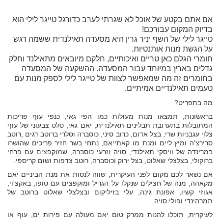
אם אתם בקטע של אוכל לא שגרתי לערב כדורגל טייגר לילי הוא
בדיוק המקום עבורכם!
טייגר לילי של השף יניר גרין היא מסעדה תאילנדית ששמה דגש
על הגשת מנות אותנטיות.
חומרי הגלם כאן טריים ואיכותיים, חלקם מיובאים מתאילנד וחלק
גדלים בארץ במיוחד עבור המסעדה. ההשקעה של המסעדה
בחומרים זה מה שמאפשר לצוות של טייגר לילי לספק מנות עם
טעמים תאילנדיים אמיתיים.
מה בתפריט?
בראשונות, תמצאו מנות מעולות כמו הפי גאי, כנפי עוף פריכות
המתובלות בתערובת תבלינים תאילנדית, יאם גאי, סלט צבעוני של עוף
צלוי עגבניות שרי, בצל אדום, כרוב סיני, כוסברה וסלרי ברוטב דגים ,רוטב
סרירצ'ה ומיץ ליים ומנת מו קאתייאם, נתחי בשר חזיר פריכים שהושרו
במרינדה של וויסקי תאילנדי, סויה וזרעי כוסברה, שמוקפצים עם פרחי
ברוקולי, בצלצלי שאלוט, בצל ירוק וכוסברה, רוטב צדפות ושום קריספי.
אם נשאר לכם מקום לפני העיקרית, שווה לנסות את מנת הביניים יאם
מקאהה, מנה של חצילים שנקלו על הגריל ומוקפצים עם טופו, באקצ'וי,
אגוזי קשיו, אפונת גינה, עלי בזיליקום ובצלצלי שאלוט ברוטב של
תמרהינדי ופולי סויה.
לעיקרית, תוכלו להנות ממרק טום יאם מעולה עם פירות ים, עוף או