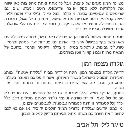
מציעה המון סוגים של פיצות, אבל כל אחת ואחת מהפיצות כאן שווה
את הקלוריות ללא ספק -פיצה שרימפס, רוטב ויניגרט שום עם
שרימפסים עסיסיים, גבינת מוצרלה, בצל סגול, צ’ילי טרי ופטרוזיליה,
פיצה קרצ’ופי, רוטב עגבניות עם ארטישוק, זיתים, בצל סגול, כוסברה
וגבינת מוצרלה ופיצה אורגולה ופקורינו, רוטב עגבניות עם עלי אורוגלה,
גבינת מוצרלה וגבינת פקורינו.
מנות נוספות ששווה לנסות הן הפפרדלה ראגו בשר, פסטה פפרדלה עם
ראגו בשק בקר בבישול ארוך ביין אדום עם פטריות יער, כמהין ופרמז’ן,
טורטליני גבינות, טורטליני במילוי מוצרלה, ריקוטה ופרמז’ן ברוטב של
חמאת מרווה וגם ניקוי וריזוטו משתנים.
גולדה מצפה רמון
דריית גולדה במצפה רמון, הינה גלידריה מבית ״גלידה אניטה״, מותג
הגלידות המוביל בישראל בעשור האחרון, אשר תופס גם תאוצה בעולם.
מותג זה, זוכה מזה עשר שנים ברציפות בתחרויות בתחום והיד עוד
נטויה.
בנוסף, הסניף מציע שלל פתרונות גם לקהל הטבעוני, עם מספר לא
מבוטל של טעמי גלידת סורבה וטעמי גלידה שאינם מכילים חלב כלל
וכלל (כל קטגוריה זו הינה קטגוריה טבעונית, לטבעוניים שבנינו).
ומי כמונו יודעים שגלידה וכדורגל תמיד הולכים יד ביד, אז אם בא לכם
להעביר את הערב עם משהו מתוק הגעתם בדיוק למקום הנכון.
טייגר לילי תל אביב