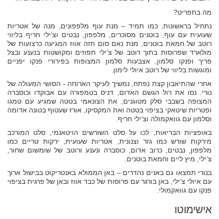
מה בתפריט?
נתחיל בראשונות, כמו תמיד – מנת עוף מלפפונים, מנה של אטריות
שעועית עם עוף, בוטנים מסוכרים, מלפפון, נבטים וצ’ילי חריף בליווי
רוטב של חמאת בוטנים, מנת נאם סום חזה אווז המגיעה כרצועות של
מולארד שפרוסות בתוך רוטב של צ’ילי תפוזים ומקושטות בנענע ובצל
פריך ופנקו סלמון, אצבעות סלמון המצופות בפירורי פנקו יפניים
ומוגשות בליווי של רוטב איולי לימון.
אחרי שהתיאבון קצת נפתח, נמשיך לעיקר הארוחה - הסושי המעולה של
נורי. נסו את רול הגשם האדום, דניס בטמפורה עם אבוקדו וכוסברה
המצופה בשבבי סלק מטוגנים, את הצונאמי בטטה שמגיע עם טמגו
ופטריות שיטאקי בציפוי בטטה ואת המקסיקו, אורז שעטוף בטונה אדומה
וסלמון עם גוואקמולה וצ’ילי חריף.
באופציות הבריאות, לכו על סלט השורשים הויטאנמי, סלט המורכב
מירקות שורש כמו גזר וצנונית, אטריות שעועית, ירקות טריים כמו
מלפפון, נבטים, כרוב אדום, כוסברה ונענע ורוטב של שומשום שחור,
צ’ילי, מיץ ליים וחמאת בוטנים.
בנורי תמצאו גם באנים נהדרים – באן הממולא באנטריקוט בבישול ארוך
עם איולי צ’ילי, באן בורגר עם פרוסות של כבד אווז ובאן של פרגית בציפוי
פנקו עם גוואקמולי.
אישימוטו