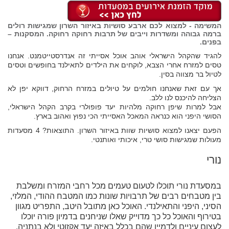
המשימה - למצוא לכם ארבע סושיות באיזור השרון שמגישות רולים
ברמה גבוהה ומשדרות וייבים של תרבות רחוקה רחוקה. המסקנות –
בפנים.
להגיד שהקהל הישראלי אוהב אוכל אסייתי זה אנדרסטייטמנט. אנחנו
טסים למזרח אחרי הצבא, לוקחים את הילדים לתאילנד בחופשים וטסים
לטיול בר מצווה בסין.
אך עם זאת שאנחנו חולמים על טיולים במזרח הרחוק, דווקא יפן לא
הצליחה להיכנס לנו ללב.
אבל למרות שיפן רחוקה מלהיות יעד פופולרי בקרב הקהל הישראלי,
הסושי היפני הוא כנראה המאכל האסייתי הכי נפוץ ואהוב בארץ.
הפעם יצאנו למצוא סושיות שוות באיזור השרון. התוצאות? 4 מסעדות
מעולות שמגישות סושי טרי, איכותי ואותנטי.
נורי
במסעדת נורי תוכלו לטעום טעמים מכל רחבי המזרח ומשלבת
בין מטבחים רבים של תרבויות שונות כמו המטבח ההודי, המלזי,
הסיני, היפני והתאילנדי. האוכל כאן מתובל היטב, התפריט מגוון
בטירוף והאוכל כל כך מדוייק שאלו שניחנים בדמיון פורה יוכלו
לעצום עיניים ולדמיין שהם בכלל באיזה יעד אקזוטי ולא בנתניה.