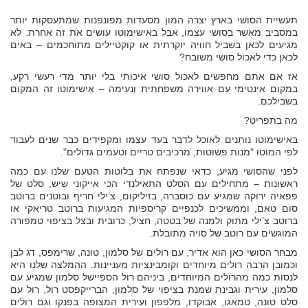
תעשיית הסושי בארץ יצרה המון מסעדות מפונפנות שמתעסקות יותר
במסביב מאשר בסושי עצמו, אבל באישימוטו עושים את זה אחרת. לא
מגיעים לכאן בשביל חוויה יוקרתית או קוקטיילים מתוחכמים – באים
לכאן כדי לאכול סושי משובח?
אז אם אתם מחפשים לאכול סושי איכותי בלי יותר מדי רעשי רקע,
במקום אינטימי עם אווירה משפחתית ונעימה – אישימוטו זה המקום
בשבילכם.
מה בתפריט?
באישימוטו נותנים לאוכל לדבר בעד עצמו ומקפידים כבר שנים לעבוד
לפי המוטו "מנות פשוטות, מרכיבים טריים וטעמים גדולים".
לפני שהסושי מגיע, כדאי שנפתח את בלוטות הטעם שלנו עם כמה
ראשונות – מתחילים עם הסלט התאילנדי הכי אייקוני שיש, סלט של
פפאיה ירוקה שמגיע עם כוסברה, בזיליקום, צ’ילי חריף ובוטנים ברוטב
סום טאם, וממשיכים לכנפיים קריספיות המגיעות ברוטב טריאקי או
ברוטב צ’ילי מתוק ולמנה של בטטה, חציל, כרובית ובצל בציפוי טמפורה
המוגשים עם רוטב של סויה מתובלת.
מבחר הסושי כאן הוא אדיר, עם רולים של סלמון, טונה, שרימפס, דג לבן
וכמובן הרבה רולים מיוחדים וקומבינציות מעניינות. ההמלצה שלנו היא
לנסות כמה מהרולים המיוחדים, ביניהם רול הספיישל סלמון שמגיע עם
סלמון, עירית וגבינת שמנת בציפוי של סלמון, הברייקפסט רול, רול עם
סלט טונה, טמאגו, אבוקדו, מלפפון ועירית המצופה בפנקו וגם רולים