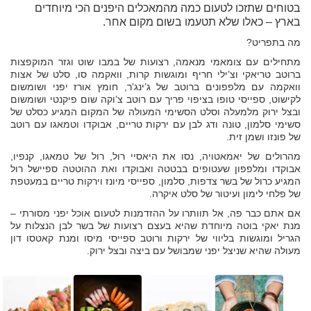
בטוחים שתזכו לטעום כמה מהמאכלים היפנים הכי מיוחדים
בארץ – כאלו שלא תטעמו בשום מקום אחר.
מה בתפריט?
מתחילים עם צומאמי מנאמה, רצועות של במבו שוט וגזר המוקפצות
ברוטב טריאקי וצ’ילי חריף ומוגשות קרות, וואקמה סו, סלט של אצות
וואקמה עם מלפפונים ברוטב של ג’ינג’ר, חומץ אורז יפני ושומשום
לקישוט, ספייסי טופו בציפוי פריך עם רוטב צ’וקה שום פיקנטי ושומשום
ובצל ירוק מלמעלה וסלט הסשימי המעולה של המקום המגיע כסלט של
סשימי סלמון, טונה ודג לבן עם ירקות טריים, אבוקדו וטמאגו עם רוטב
של פונזו ושמן זית.
מהרולים של יאמאטויה, נסו את היאסיי רול, רול של טמאגו, קנפיו,
אבוקדו ומלפפון שעטופים בבטטה ואבוקדו ואת ההוטטה ספיישל רול
המגיע כרול של בשר צדפות, סלמון, ספייסי מיונז וירקות טריים במעטפת
של פלחי לימון ועיטור של סלט איקרה.
אם אתם כבר פה, אל תוותרו על ההזדמנות לטעום אוכל יפני מסורתי –
מנת יאקי בוטה מיוחדת שהיא בעצם רצועות של בשר לבן הנצלות על
הגריל ומוגשות בליווי של ירקות ורוטב ספייסי מיסו ומנת קאטסו דון
מעולה שהיא שניצל יפני שמבושל עם ביצה ובצל ירוק.