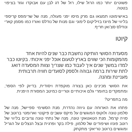
פשוטים יותר כמו הרול שילו, רול של דג לבן עם אבוקדו וגזר בציפוי
בטטה.
באישימוטו תמצאו גם מרק מיסו יפני מעולה, מנה של שרימפס קריספי
בליווי של מיונז בזיליקום לימוני וגם מנות של נודלס ואורז כמו מסמן קארי
ונודלס סצ’ואן חריף.
קיוטו
מסעדת הסושי הותיקה נחשבת כבר שנים להיות אחד
מהמקומות הכי שווים בארץ לטעום אוכל יפני איכותי. בקיוטו כבר
למדו במשך שנים איך לעבוד כמו שצריך וצוות המסעדה דואג
לתת שירות ברמה גבוהה ולספק לסועדים חוויה תרבותית
מעניינת ומהנה.
את הסושי מכינים כאן בצורה מוקפדת ויסודית, בדיוק לפי הספר,
ומתמקדים בחומרי גלם איכותיים וטריים כמיטב המסורת היפנית.
מה בתפריט?
פתחו את הארוחה עם גיוזה נהדרת, מנת הסשימי ספיישל, מנה של
סלמון טונה ולוקוס המוגשים על מיקס עשבים פיקנטי וארומטי ברוטב של
סויה קרמל, מנת הטאטאקי טונה, מנה של נתחי טונה צרובים בליווי של
רוטב פונזו ושיפודים של סלמון, פילה בקר ופרגית ובצל הנצלים על הגריל
ומוגשים ברוטב טריאקי מתקתק.