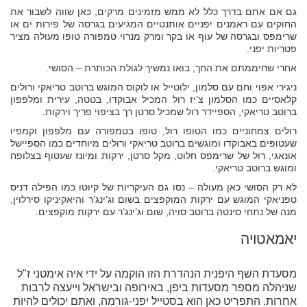
גם אם אתם בדרך כלל לא ממש מזמינים מרקים, כאן שווה לשבור את
החוקים עם ראמנים יפניים אותנטיים המגיעים בגרסה של פירות ים או
שרימפס ובגרסה של עוף או בקר ומרק מנרוי טמפורה טופו מעולה מציר
פטריות יפני.
אחרי שחיממתם את החך, בואו נמשיך לגולת הכותרת – הסושי.
ניגירי אפוי וחם עם סלמון, ילוטייל או לוקוס המוגש ברוטב טריאקי ורולים
קלאסיים כמו הסלמון צ’יז רול המכיל אבוקדו, בטטה, עירית ומלפפון
ברוטב טריאקי, הספיידר רול שמכיל סרטן רך בציפוי פריך וירקות.
רולים צמחוניים כמו הטופו רול, טופו בטמפורה עם מלפפון וקמפיו
שעטופים באבוקדו ומוגשים ברוטב טריאקי ורולים מיוחדים כמו הספיישל
אונאגי, רול של שרימפס חלוט, מקל סרטן, ירקות ומיונז שעטוף בצלופח
ומוגש ברוטב טריאקי.
לא רק הסושי כאן מעולה – נסו גם העיקריות של קיוטו כמו הפילה דניס
טפניאקי המוגש עם ירקות המוקפצים בשום וג’ינג’ר והיאקיניקו סירלוין,
מנה של נתחי סינטה ברוטב סויה, שום וג’ינג’ר עם ירקות מוקפצים.
יאמאטויה
מסעדת השף היפנית הנהדרת הזו הוקמה על ידי איה אימטני ז"ל
שניהלה מספר מסעדות ביפן, באירופה ובישראל וייעצה לרבות
אחרות. התפריט כאן הוא בסטייל יפני-גורמה, ואתם יכולים להיות