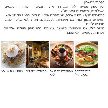
לקחתי בחשבון...
אין ספק שטייגר לילי מעוררת את החושים, האווירה, הטעמים,
השילובים, משאירים טעם של עוד.
למסעדה סניף נוסף בשרונה, יש תפריט אירועים וניתן לחגוג עד 30 איש.
התפריט מגוון ונותן גם אופציות לטבעונים, מנות ללא גלוטן וכמובן
תפריט ילדים.
טייגר לילי, את איכותית, מזמינה, טעימה וללא ספק העלית שלל של
זיכרונות קסומים! אני אהבתי.
קינוחים בטייגר לילי
מנת שרימפס
מהתפריט של טייגר
מסעדת טייגר לילי
בטייגר לילי
לילי