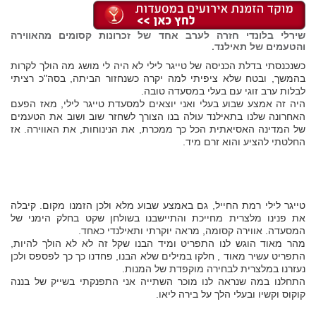
שירלי בלונדי חזרה לערב אחד של זכרונות קסומים מהאווירה
והטעמים של תאילנד.
כשנכנסתי בדלת הכניסה של טייגר לילי לא היה לי מושג מה הולך לקרות
בהמשך, ובטח שלא ציפיתי למה יקרה כשנחזור הביתה, בסה"כ רציתי
לבלות ערב זוגי עם בעלי במסעדה טובה.
היה זה אמצע שבוע בעלי ואני יוצאים למסעדת טייגר לילי, מאז הפעם
האחרונה שלנו בתאילנד עולה בנו הצורך לשחזר שוב ושוב את הטעמים
של המדינה האסיאתית הכל כך ממכרת, את הנינוחות, את האווירה. אז
החלטתי להציע והוא זרם מיד.
טייגר לילי רמת החייל, גם באמצע שבוע מלא ולכן הזמנו מקום. קיבלה
את פנינו מלצרית מחייכת והתיישבנו בשולחן שקט בחלק הימני של
המסעדה. אווירה קסומה, מראה יוקרתי ותאילנדי כאחד.
מהר מאוד הוגש לנו התפריט ומיד הבנו שקל זה לא לא הולך להיות,
התפריט עשיר מאוד , חלקו במילים שלא הבנו, פחדנו כך כך לפספס ולכן
נעזרנו במלצרית לבחירה מוקפדת של המנות.
התחלנו במה שנראה לנו מוכר השתייה אני התפנקתי בשייק של בננה
קוקוס וקשיו ובעלי הלך על בירה ליאו.