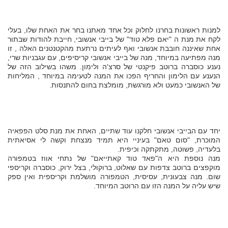
למנות ראשונות בחרנו לחלוק וכל אחד מאתנו בחר את האחת שלו, בעלי
לקח את מנת ה "יאם פלא טוד" של בייבי אנשובי, חייבת להודות שבתור
אחת שאיננה חובבת אנשובי ואף לעיתים נרתעת מהקטנטנים האלה , זו
מנה מפתיעה במיוחד, מנה של בייבי אנשובי קריסיפים, עם עגבניות שרי,
נענע כוסברה ברוטב פיקנטי של סרצ'ה ולימון. משהו בשילוב הזה של
הנענע עם הלימון והחריף הפכו את המנה לטעימה במיוחד , המליחות
של האנשובי כמעט ולא מורגשת, מומלצת בחום להתנסות.
יחד עם הבייבי אנשובי חלקנו עוד שתיים, האחת את מנת סלט הפפאיה
המוכרת, "סום טאם" בעיניי היא תמיד מנצחת וקשה לי אסיאתית
בלעדיה, פשוטה, מתקתקה וכיפית.
מנה נוספת היא ה"פאד טוד קאתייאם" של נתחי אווז בטמפורה
מוקפצים ברוטב צדפות עם שאלוט, ברוקולי, בצל ירוק, כוסברה וקריספי
שום. מנה צבעונית, עסיסית, הטמפורה מושלמת וקריספית ואין ספק
שיש עליה על המנה הזו עם הרוטב המיוחד.