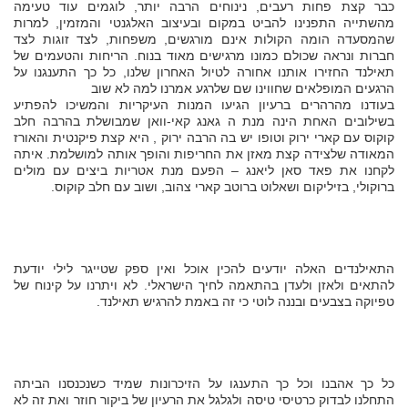
כבר קצת פחות רעבים, נינוחים הרבה יותר, לוגמים עוד טעימה
מהשתייה התפנינו להביט במקום ובעיצוב האלגנטי והמזמין, למרות
שהמסעדה הומה הקולות אינם מורגשים, משפחות, לצד זוגות לצד
חברות ונראה שכולם כמונו מרגישים מאוד בנוח. הריחות והטעמים של
תאילנד החזירו אותנו אחורה לטיול האחרון שלנו, כל כך התענגנו על
הרגעים המופלאים שחווינו שם שלרגע אמרנו למה לא שוב
בעודנו מהרהרים ברעיון הגיעו המנות העיקריות והמשיכו להפתיע
בשילובים האחת הינה מנת ה גאנג קאי-וואן שמבושלת בהרבה חלב
קוקוס עם קארי ירוק וטופו יש בה הרבה ירוק , היא קצת פיקנטית והאורז
המאודה שלצידה קצת מאזן את החריפות והופך אותה למושלמת. איתה
לקחנו את פאד סאן ליאנג – הפעם מנת אטריות ביצים עם מולים
ברוקולי, בזיליקום ושאלוט ברוטב קארי צהוב, ושוב עם חלב קוקוס.
התאילנדים האלה יודעים להכין אוכל ואין ספק שטייגר לילי יודעת
להתאים ולאזן ולעדן בהתאמה לחיך הישראלי. לא ויתרנו על קינוח של
טפיוקה בצבעים ובננה לוטי כי זה באמת להרגיש תאילנד.
כל כך אהבנו וכל כך התענגו על הזיכרונות שמיד כשנכנסנו הביתה
התחלנו לבדוק כרטיסי טיסה ולגלגל את הרעיון של ביקור חוזר ואת זה לא