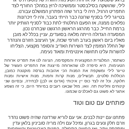
לילי, שהושקה בסילבסטר וממשיכה לרוץ במהלך החורף לצד
התפריט הרגיל, היה לי ברור שזה הפתרון המושלם עבורנו.
בטייגר לילי בסניף שרונה כבר הייתי בעבר, והיו לי זיכרונות
נפלאים ממנה, אז הפעם החלטתי לתת כבוד לסניף הוותיק יותר
ברמת החייל. כבר מהרגע הראשון הרגשנו שבחרנו נכון.
המסעדה הגדולה הייתה מלאה בסועדים, עניין בכלל לא מובן
מאליו ביום ראשון בערב חורפי שכזה, אך העיצוב הזורם והנהדר
של החלל המזמין לצד השירות האדיב והסופר מקצועי, הצליחו
להשרות עלינו תחושה אינטימית ומאוד נעימה.
כשתמר, המלצרית המקצועית והמקסימה, הציגה לנו את תפריט ארוחת
הטעימות, היא סיפרה לנו שהארוחה מייצגת את התפריט העשיר של
טייגר לילי ומשקפת את המנות הכי אהובות בגרסה מוקטנת כמובן,
הכוללות סלטים, תבשילים, מנות קרות וחמות, מנות אישיות ומנות
חלוקה, וכל זה לצד כוס יין איכותי (אדום או לבן) לבחירה, ובסיום שני
קינוחים וחליטת תה. וואו, מזל שבאנו רעבים במיוחד היום, כי זה נשמע
אתגר לא פשוט גם לאכלנים שכמונו.
פותחים עם טום וטוד
פתחנו עם יינות לבנים. אני עם לוריא שרדונה שהיה פשוט נהדר
וזרם חלק ונעים בגרון, ומיכל עם וילה מריה סוביניון בלאן עדין
ומתקתק יותר. ואז החוויה התחילה. המנות הצבעוניות והשמחות