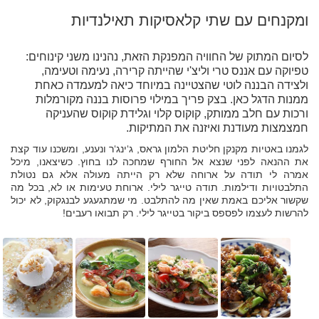
ומקנחים עם שתי קלאסיקות תאילנדיות
לסיום המתוק של החוויה המפנקת הזאת, נהנינו משני קינוחים:
טפיוקה עם אננס טרי וליצ'י שהייתה קרירה, נעימה וטעימה,
ולצידה הבננה לוטי שהצטיינה במיוחד כיאה למעמדה כאחת
ממנות הדגל כאן. בצק פריך במילוי פרוסות בננה מקורמלות
ורכות עם חלב ממותק, קוקוס קלוי וגלידת קוקוס שהעניקה
חמצמצות מעודנת ואיזנה את המתיקות.
לגמנו באטיות מקנקן חליטת הלמון גראס, ג‘ינג‘ר ונענע, ומשכנו עוד קצת
את ההנאה לפני שנצא אל החורף שמחכה לנו בחוץ. כשיצאנו, מיכל
אמרה לי תודה על ארוחה שלא רק הייתה מעולה אלא גם נטולת
התלבטויות ודילמות. תודה טייגר לילי. ארוחת טעימות או לא, בכל מה
שקשור אליכם באמת שאין מה להתלבט. מי שמתגעגע לבנגקוק, לא יכול
להרשות לעצמו לפספס ביקור בטייגר לילי. רק תבואו רעבים!