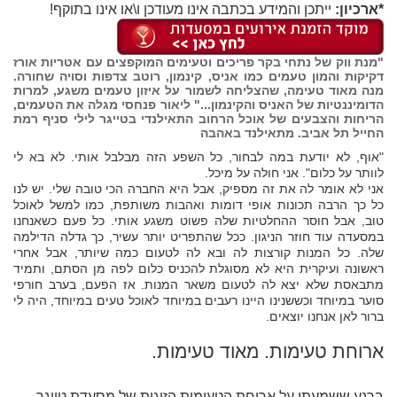
*ארכיון:
ייתכן והמידע בכתבה אינו מעודכן ו\או אינו בתוקף!
"מנת ווק של נתחי בקר פריכים וטעימים המוקפצים עם אטריות אורז
דקיקות והמון טעמים כמו אניס, קינמון, רוטב צדפות וסויה שחורה.
מנה מאוד טעימה, שהצליחה לשמור על איזון טעמים משגע, למרות
הדומיננטיות של האניס והקינמון..." ליאור פנחסי מגלה את הטעמים,
הריחות והצבעים של אוכל הרחוב התאילנדי בטייגר לילי סניף רמת
החייל תל אביב. מתאילנד באהבה
"אוף, לא יודעת במה לבחור, כל השפע הזה מבלבל אותי. לא בא לי
לוותר על כלום". אני חולה על מיכל.
אני לא אומר לה את זה מספיק, אבל היא החברה הכי טובה שלי. יש לנו
כל כך הרבה תכונות אופי דומות ואהבות משותפת, כמו למשל לאוכל
טוב, אבל חוסר ההחלטיות שלה פשוט משגע אותי. כל פעם כשאנחנו
במסעדה עוד חוזר הניגון. ככל שהתפריט יותר עשיר, כך גדלה הדילמה
שלה. כל המנות קורצות לה ובא לה לטעום כמה שיותר, אבל אחרי
ראשונה ועיקרית היא לא מסוגלת להכניס כלום לפה מן הסתם, ותמיד
מתבאסת שלא יצא לה לטעום משאר המנות. אז הפעם, בערב חורפי
סוער במיוחד וכששנינו היינו רעבים במיוחד לאוכל טעים במיוחד, היה לי
ברור לאן אנחנו יוצאים.
ארוחת טעימות. מאוד טעימות.
ברגע ששמעתי על ארוחת הטעימות הזוגית של מסעדת טייגר