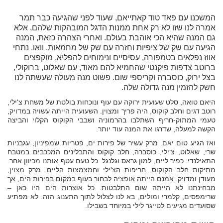
המשכנו עם פאד טוד קאתייאם, שעוד לפני שהגיעה כבר תמר
אמרה לנו שזו לא רק אחת ממנות הדגל המובהקות שלהם, אלא
גם המנה שהיא הכי אוהבת בעולם. ואחרי הצהרה כזאת, המנה
הגיעה עם שק של ציפיות וחזרה עם שק של מחמאות. וואו. נתחי
אווז נפלאים בטמפורה, עסיסיים ונימוחים להפליא, מוקפצים
ברוטב צדפות פיקנטי שהחמיא להם מאוד, עם שאלוט, ברוקולי,
בצל ירוק, כוסברה וקריספי שום. פשוט מנה מעולה שעשתה לנו
חשק להזמין מנה גדולה שלה.
היאם טואה, סלט שעועית ירוקה עם עוף ונוכחות בולטת של משחת צ'ילי,
רוטב דגים וחלב קוקוס, היה פריך ומצוין. השעועית הייתה עשויה במדויק,
טעמי המתוק-חריף השתלבו בהרמוניה ושבבי הקוקוס הקלוי והביצה
הקשה למעלה, שדרגו את המנה עוד יותר.
ואז הגיע טום יאם. מרק עשיר של פירות ים, פטריות שמפיניון, עגבניות
שרי, שאלוט, צ‘ילי, כוסברה, חלב קוקוס והתבלינים המככבים במטבח
התאילנדי: כפיר ליים, למון גראס וגלנגל. כל טעם עטף אותנו מכיוון אחר.
מתיקות חלב הקוקוס, חריפות הצ'ילי וחמצמצות הליים. מרק מצוין,
מעודן ומדויק. אמנם הייתה אופציה לבחור בעוף במקום בפירות הים, אך
מבחינתנו לא הייתה שום התלבטות. כל אוצרות הים היו כאן –
שרימפסים, קלמרי ומולים, בא לנו לצלול לתוך התענוג הזה. לא מפתיע
שסועדים מגיעים לטייגר לילי במיוחד בשבילו.