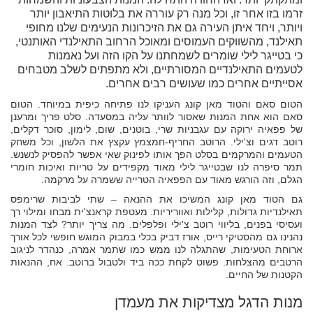
זרמו בזו אחר זו, וכל מנה רק עוררה את בלוטות התיאבון יותר
ויותר, ויחד איתן העירה גם את הזיכרונות הנעימים שלנו מחופי
תאילנד, מהשווקים העמוסים ומאוכל הרחוב התאילנדי האותנטי,
כי בטייגר לילי שומרים לשמחתנו על הקו הזה ועל נאמנות
לטעמים התאילנדיים המסורתיים, ולא מתפתים לשלב מטבחים
אסייתיים אחרים כמו שעושים רבים אחרים.
הטום סאם והטוד מאן קונג העניקו לנו פתיחה כיפית במיוחד. הטום
סאם הוא אחת המנות שאסור לוותר עליה במסעדה. סלט פריך ומרענן
של פפאיה ירוקה עם עגבניות שרי, בוטנים, שום, לימון, סוכר דקלים,
רוטב דגים וצ'ילי. הרוטב החריף-חמצמץ עקצץ את הלשון, וכל משחק
הטעמים והמרקמים בסלט הפך אותו לפינוק שאי אפשר להפסיק לנשנש.
תמר סיפרה לנו שבטייגר לילי מאוד מקפידים על טריות ואיכות חומרי
הגלם, וזה הורגש מאוד עם הפפאיה הטרייה ששמרה על מרקמה.
גם הטוד מאן קונג המשיכו את ההנאה – שתי לביבות שרימפס
תאילנדיות גדולות, קלילות ואווריריות. מעטפת קראנצ'ית מבחו ומילוי רך
ועסיסי בפנים, בליווי רוטב צ'ילי ופלפלים. מה צריך יותר? לצד המנות
נהנינו גם מהסטיקי רייס, אורז דביק בכלי במבוק המוגש חופשי לכל אורך
ארוחת הטעימות, שהתגלה לנו ממש כמו שתמר אמרה, כנהדר לניגוב
הרטבים מהצלחות. פשוט לקחת ככה ביד ולטבול ברוטב. אח, ההנאות
הקטנות של החיים.
מנות הדגל מצדיקות את מעמדן