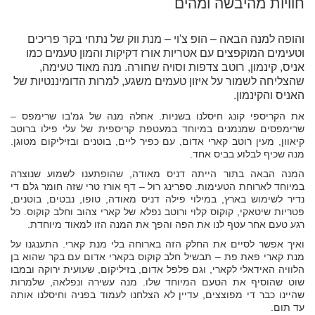
חוויות מהיבשה ומהים
והופה למנה הבאה – הופ צ'וי – מנת ווק של נתחי בקר פריכים
וטעימים המוקפצים עם אטריות אורז דקיקות והמון טעמים כמו
אניס, קינמון, רוטב צדפות וסויה שחורה. מנה מאוד טעימה,
שהצליחה לשמור על איזון טעמים משגע, למרות הדומיננטיות של
האניס והקינמון.
את הקריספי קונג חיסלנו בשניות. אחלה מנה של גמ'בו שרימפס –
שרימפסים שמנמנים במיוחד במעטפת קריספית של עלי פילו ברוטב
קיאוון, מעין רוטב קארי אדום, עם כפיר ליים, בוטנים ובזיליקום מטוגן.
מנה שכיף לבלוע בביס אחד.
המנה הבאה בתור הייתה דניס מאודה, שהופתענו לשמוע שנוצרה
במיוחד לארוחת הטעימות. ספרינג רול – דף אורז טרי שזה חומר גלם די
נדיר לשימוש בארץ, במילוי פילה דניס מאודה, טופו, נבטים, בוטנים,
פטריות שיטאקי, קוקוס קלוי ורוטב נפלא של קארי צהוב וחלב קוקוס. כל
רגע טעם אחר עטף לנו את הפה והפך את המנה הזו למאוד מיוחדת.
ואיך אפשר לסיים את החלק הזה בארוחה בלי מנת קארי. התענגנו על
מנת קארי פאת פת – תבשיל חלב קוקוס בקארי אדום עם בקר שהוא בן
הלוויה האידאלי לקארי, וגם פלפל אדום, בזיליקום, שעועית ירוקה ובמבו
שוט שהוסיף את הטעם המיוחד שלו. מנה עשירה ונפלאה, שלמרות
שהיינו כבר די מפוצצים, עדיין לא הצלחנו לעמוד בפניה וחיסלנו אותה
עד תום.