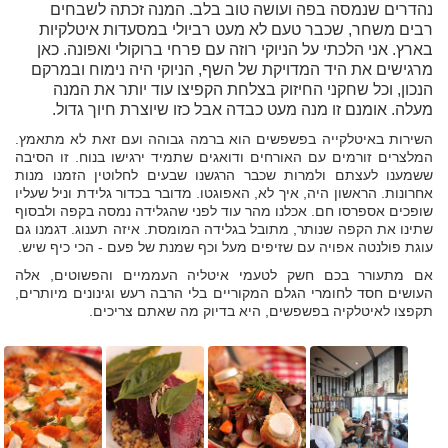
נהדרים שנמסה בפה ועושה טוב בלב. המנה זכתה לשבחים
רבים משחר, שכבר טעם לא מעט רביולי במסעדות איטלקיות
בארץ. אני הלכתי על הניוקי רוזה עם פרחי ברוקולי ואפונה. כאן
מרגישים את היד המדויקת של השף, הניוקי היה נימוח ובמרקם
הנכון, וכל שחקני החיזוק בצלחת הקפיצו עוד יותר את המנה
מעלה. אומנם זו מנה מעט כבדה אבל כזו שיוצרת חיוך גדול.
השירות באיטלקייה בפשפשים הוא ברמה גבוהה ועם זאת לא מתאמץ.
המלצרים זורמים עם האורחים ודואגים שתמיד ירגישו בנוח. זו הסיבה
ששמענו לעצתם ולמרות שכבר הרגשנו שבעים לחלוטין הזמנו מנות
אחרונות. הראשון היה, איך לא, האפוגטו. מדובר בכדור גלידת וניל שעליו
שופכים אספרסו חם. אכלנו מהר עוד לפני שהגלידה נמסה בקפה ולבסוף
שתינו את הקפה שנותר, מתובל בגלידה המומסת. איזה תענוג. דגמנו גם
עוגת פולנטה אפויה עם שזיפים מעל וכף שמנת של פעם - הכי כיף שיש.
אם מתעורר בכם חשק לטעמי איטליה העממיים והפשוטים, אלה
העושים חסד לחומרי הגלם המקוריים בלי הרבה רעש וגינונים מיותרים,
תקפצו לאיטלקיה בפשפשים, היא בדיוק מה שאתם צריכים.