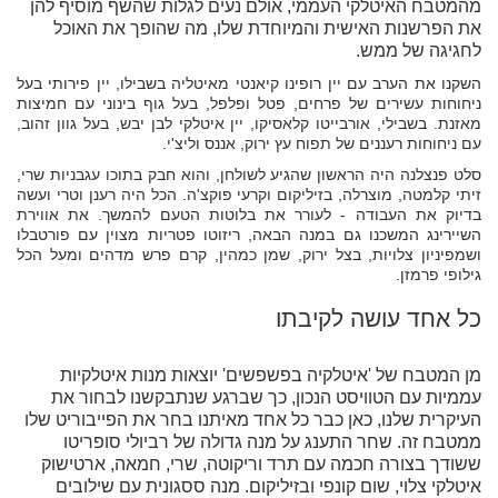
מהמטבח האיטלקי העממי, אולם נעים לגלות שהשף מוסיף להן
את הפרשנות האישית והמיוחדת שלו, מה שהופך את האוכל
לחגיגה של ממש.
השקנו את הערב עם יין רופינו קיאנטי מאיטליה בשבילו, יין פירותי בעל
ניחוחות עשירים של פרחים, פטל ופלפל, בעל גוף בינוני עם חמיצות
מאזנת. בשבילי, אורבייטו קלאסיקו, יין איטלקי לבן יבש, בעל גוון זהוב,
עם ניחוחות רעננים של תפוח עץ ירוק, אננס וליצ'י.
סלט פנצלנה היה הראשון שהגיע לשולחן, והוא חבק בתוכו עגבניות שרי,
זיתי קלמטה, מוצרלה, בזיליקום וקרעי פוקצ'ה. הכל היה רענן וטרי ועשה
בדיוק את העבודה - לעורר את בלוטות הטעם להמשך. את אווירת
השיירינג המשכנו גם במנה הבאה, ריזוטו פטריות מצוין עם פורטבלו
ושמפיניון צלויות, בצל ירוק, שמן כמהין, קרם פרש מדהים ומעל הכל
גילופי פרמזן.
כל אחד עושה לקיבתו
מן המטבח של 'איטלקיה בפשפשים' יוצאות מנות איטלקיות
עממיות עם הטוויסט הנכון, כך שברגע שנתבקשנו לבחור את
העיקרית שלנו, כאן כבר כל אחד מאיתנו בחר את הפייבוריט שלו
ממטבח זה. שחר התענג על מנה גדולה של רביולי סופריטו
ששודך בצורה חכמה עם תרד וריקוטה, שרי, חמאה, ארטישוק
איטלקי צלוי, שום קונפי ובזיליקום. מנה ססגונית עם שילובים