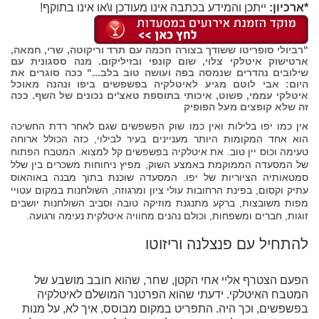
*ארכיון:
ייתכן והמידע בכתבה אינו מעודכן ו\או אינו בתוקף!
"רביולי סופריטו ששודך בצורה חכמה עם תרד וריקוטה, שרי, חמאה,
ארטישוק איטלקי צלוי, שום קונפי ובזיליקום. מנה ססגונית עם
שילובים נהדרים שנמסה בפה ועושה טוב בלב..." ככה סוגרים את
היום: אבי לוטם מגיע לאיטלקיה בפשפשים ביפו ונהנה מאוכל
איטלקי עממי, פשוט, איכותי בתוספת טאצ'ים נכונים של השף. ככה
זה שלא קופצים מעל הפופיק
אין כמו יפו בלילות ואין כמו שוק הפשפשים שגם לאחר רדת החשיכה
הוא אחד המקומות היותר מעניינים בעיר לבילוי, כזה הכולל ארוחה
טעימה וכוס יין טוב. את איטלקיה בפשפשים קל למצוא. המטבח הפתוח
של המסעדה הממוקמת באמצע השוק, מפיץ ניחוחות משכרים בין שלל
סמטאותיה הציוריות של יפו. המסעדה שוכנת בתוך מבנה באוהאוס
עתיק וקסום, בפינת הרחובות עולי ציון ומרגוזה, השולחנות במקום עטויי
מפות משובצות, ברקע מתנגנת מוזיקה טובה וסביב השולחנות יושבים
זוגות, חברים ומשפחות, וכולם נהנים מחוויה איטלקית נעימה ורגועה.
להתחיל עם פנצלנה וריזוטו
הפעם הצטרף אליי אחי הקטן, שחר, שהוא חובב מושבע של
המטבח האיטלקי. ידעתי שהוא הפרטנר המושלם לאיטלקיה
בפשפשים, וכך היה. התפריט במקום מבוסס, איך לא, על מנות