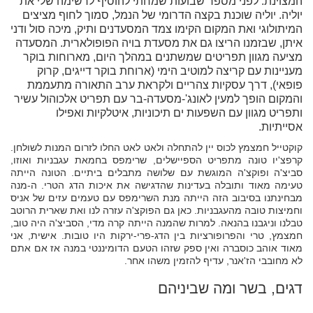
המצוינת. לפני מספר שבועות שמחתי להוסיף לרשימה שלי את
יוליה. יוליה שוכנת בקצה הדרומי של הנמל, סמוך לחוף מציצים
המיתולוגי ואת המקום הקימו צמד המסעדנים ותיק, מיכה סול ודני
איתן, שבזמנו הריצו גם את מסעדת בויה הפופולארית. המסעדה
מציעה מגוון תפריטים שמשתנים במהלך היום, מארוחות בוקר
מעניינות עם קריצה למוטיב הימי (ארוחת בוקר דייגים, קרוק
פופאי), דרך עסקיות צהריים ולקראת ערב התאורה מתעממת
והמקום הופך למעין לאונג'-מסעדה-בר עם תפריט אלכוהול עשיר
ותפריט מגוון עם השפעות ים תיכוניות, איטלקיות ואפילו
אסייתיות.
קוקטייל חמצמץ לכוס יין להתחלה ולאט לאט החלו לזרום המנות לשולחן.
קרפצ'יו טונה מתפריט הספיישלים, שרימפס בחמאת עגבניות ואוזו,
סביצ'ה ופוקצ'ה המוגשת עם שלושה מתבלים ביתיים. הטונה הייתה
טעימה מאוד ותובלה בעדינות שהדגישה את איכות הדג הטרי. ה-מנה
מבחינתנו בסיבוב הזה הייתה מנת השרימפס עם טעמים עזים של אניס
וחמיצות טובה מהעגבניות. כאן גם הפוקצ'ה עזרה לנו ואת שארית הרוטב
טבלנו וניגבנו בהנאה. למרות שהמנה הייתה קרה מדי, הסביצ'ה היה טוב,
חמצמץ, טרי והפרופורציות בין הדג-פרי-ירקות היו טובות. אישית, אני
מאוד אוהב כוסברה ואין ספק שזהו הטעם הדומיננטי במנה אז אם אתם
לא מחובבי הז'אנר, עדיף להזמין משהו אחר.
דגים, בשר ומה שביניהם