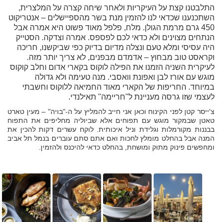
התלבטנו קצת על העיקריות ולאחר שיחה קצרה על המלצרית,
השתכנענו שכדאי לנו להזמין מנת בשר מהספיישלים – אנטריקוט
450 גרם מרמת הגולן. מלח, פלפל מאוד פשוט היא אמרה אבל
הנתחים מצוינים ולא כדאי לכם לפספס. אמרה וצדקה. הסטייק
היה עסיסי ומלא טעם ונצלה מדיום בדיוק כפי שביקשנו, חריכה
וקראסט טוב מבחוץ – אדמדם מבפנים, לא צריך יותר מזה.
לעיקרית השניה הזמנו את הפילה לוקוס בקארי אדום וחלב קוקוס
מוגש עם אורז לבן ואפונת וואסבי. מנה טעימה ולא גדולה
במיוחד. החריפות של הקארי מאוד החמיאה ללוקוס וחשבתי
לעצמי שזו גרסה מעניינת ל"חריימה" תאילנדי.
צ'ייסר קטן לפני הקינוח וכאן אני חייב להמליץ על ה-"בויה" – מעין טארט
טאטן שבמקור מוגש עם תפוחים אלא שביוליה מחליפים את התפוח
בבננות מקורמלות וגלידת וניל איכותית. לוקח עשרים דקות להכין את
המנה אבל בהחלט מומלץ לחכות ואם אתם סתם עוברים בנמל תל אביב
ומחפשים פינוק מתוק ומושחת, בהחלט כדאי להיכנס ולהזמין.