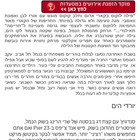
"פילה לוקוס בקארי אדום וחלב קוקוס מוגש עם אורז לבן ואפונת
וואסבי. מנה טעימה ולא גדולה במיוחד. החריפות של הקארי מאוד
החמיאה ללוקוס וחשבתי לעצמי שזו גרסה מעניינת ל"חריימה"
תאילנדי..." הרחק מהמולת הנמל, בפינה שקטה בצמוד לקו הים,
גילה יונתן שטרנברג את יוליה, הכובשת בסערה את ההרפתקנים
והשמרנים כאחד עם תפריט אקלקטי מרתק וחווית אירוח כובשת
מהבוקר ועד השעות הקטנות של הלילה
בשבת האחרונה נסענו לבלות בוהריים משפחתיים בנמל תל אביב. עקב
העומס ואתגרי החניה אני מעדיף לא להגיע לשם בסופי שבוע אבל אפילו
אז, עדין מדובר באחד המקומות החביבים עליי בעיר. הילדים התרוצצו
וטיפסו בגן השעשועים המשוכלל, קבוצות בני הנוער צמודים לסמארטפון
חיפשו אחרי פוקימונים והרבה אנשים בבגדים צמודים וזוהרים מדי רצו
הלוך ושוב לאורך הטיילת במה שנראה כאימון הכושר השבועי. כשאני
רואה אנשים עושים כושר, מיד אני נעשה רעב ומזל שבנמל יש מגוון
אופציות קולינריות לא רעות בכלל.
יורדי הים
סנדוויץ' עם קצת דג בבסטה של שרי הרינג בשוק הנמל,
אויסטרים מהדוכן בשוק, פיש אנד צ'יפס ב-Pier 23 ואם אתם
מחפשים משהו "רציני" יותר, תמיד אפשר לבקר בקיטשן מרקט