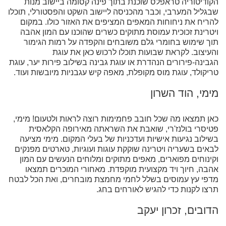
הקודיטוריה טראפלס שוכנת בתוך פינה קסומה ביישוב מנות
שבגליל המערבי, וכבר מהכניסה ליישוב השקט והפסטורלי, תוכלו
להריח את ניחוחות המאפים המציפים את האזור כולו. במקום
ויטרינת זכוכית עמוסת מתוקים כשרים שהוכנו עם המון אהבה
תוך שימוש בחומרי גלם משובחים והקפדה על רמות הגימור
והעיצוב. לקראת שבועות תוכלו לרכוש כאן את עוגת
הגבינה-פירורים הנהדרת או עוגת גבינה בשילוב פירות יער, עוגת
טריקולד, עוגת מוס מקופלת, מאפה קיש עגבניות מיובשות ועוד.
מימי, הוד השרון
כאן תמצאו מה שכל חובב פחמימות רוצה לראות ולטעום! מימי,
פטיסרי בולנז'רי, שואבת את השראתה מאירופה הקלאסית
בשילוב נגיעות אישיות ועדכניות של בעלי המקום. מימי מציעה
לבאים בשעריה ויטרינה שוקקת עוגות ועוגיות, טארטים מפנקים
וקינוחים מפוארים, מאפים מתוקים ומלוחים הנעשים עם המון
אהבה, חיוך ויד מקצועית מוקפדת. מאחורי המוכרים תמצאו
מדפי עץ עמוסים בשלל לחמי מחמצת מובחרים, ואת הכל לבטח
תרצו לקנות כדי להגיש לאורחים בחג.
הדובים, זכרון יעקב