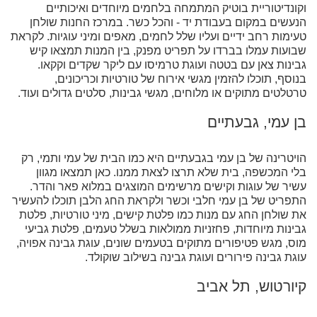
וקונדיטוריית בוטיק המתמחה בלחמים מיוחדים ואיכותיים
הנעשים במקום בעבודת יד - והכל כשר. במרכז החנות שולחן
טעימות רחב ידיים ועליו שלל לחמים, מאפים ומיני עוגיות. לקראת
שבועות עמלו בברדו על תפריט מפנק, בין המנות תמצאו קיש
גבינות צאן עם בטטה ועוגת טרמיסו עם ליקר שקדים וקקאו.
בנוסף, תוכלו להזמין מגשי אירוח של טורטיות וכריכונים,
טרטלטים מתוקים או מלוחים, מגשי גבינות, סלטים גדולים ועוד.
בן עמי, גבעתיים
הויטרינה של בן עמי בגבעתיים היא כמו הבית של עמי ותמי, רק
בלי המכשפה, בית שלא תרצו לצאת ממנו. כאן תמצאו מגוון
עשיר של עוגות וקישים מרשימים המוצגים במלוא פאר והדר.
התפריט של בן עמי חלבי וכשר ולקראת החג הלבן תוכלו להעשיר
את שולחן החג עם מנות כמו פלטת קישים, מיני טורטיות, פלטת
גבינות מיוחדות, פחזניות ממולאות בשלל טעמים, פלטת גביעי
מוס, מגש פטיפורים מתוקים בטעמים שונים, עוגת גבינה אפויה,
עוגת גבינה פירורים ועוגת גבינה בשילוב שוקולד.
קיורטוש, תל אביב