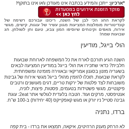
*ארכיון:
ייתכן והמידע בכתבה אינו מעודכן ו\או אינו בתוקף!
לקראת החג הכי לבן של השנה, ריכזנו עבורכם רשימה של
קונדיטוריות מומלצות המציעות מגוון עשיר של עוגות, קישים, מגשי
אירוח, מאפים וקינוחים שיוסיפו המון צבע, טעם וחן לשולחן. חג
שבועות שמח!
הולי בייגל, מודיעין
השנה הגיע תורכם לארח את כל המשפחה לארוחת שבועות
חלבית? כדאי שתכירו את הולי בייגל במודיעין המציעה לבאים
בשעריה מזנון בסגנון אמריקאי ובאווירה מזמינה ומשפחתית.
לקראת שבועות, תוכלו להזמין מהולי בייגל מגשי אירוח של גבינות
משובחות לצד פלטות של ירקות טריים, דגים מעושנים ורטבים
פיקנטיים, מגשי פשטידות בטעמים, פסטות, פיצות, לזניה,
אנטיפסטי, מרקים ועוד. הטבה בלעדית לגולשי אתר 2eat: עוגת
גבינה סטייל ניו יורק או מגש קאפקייקס (40 יחידות) ב-100 ש"ח.
ברדו, נתניה
לא הרחק מענק הרהיטים, איקאה, תמצאו את ברדו - בית קפה