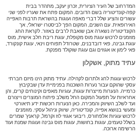
המדרחוב של העיר הציורית, זכרון יעקב, מתהדר בבית
קפה-קונדיטוריה בשם הדובים. המקום פתח את שעריו לפני שני
עשורים והציע שלל דברי מאפה ועוגות בהשראת תרבות האפייה
האירופאית. עם השנים, המקום הפך לביסטרו ישראלי, אך
הקונדיטוריה נשארה אבן שואבת לרבים באזור. לקראת החג
מוזמנים לרכוש עוגת מוס מקופלת, עוגת ריבת חלב אישית, מוס
עוגת גבינה, פאי דובדבנים, שטרודל תפוחים וינאי, עוגת קונקורד,
פאי לימון או אגוזים וגם עוגת שוקולד מפנקת.
עתיד מתוק, אשקלון
לרכוש עוגות לחג ולתרום לקהילה. עתיד מתוק הינו מיזם חברתי
עסקי שהוקם עבור נערות השוכנות בפנימיית עדן שבקיבוץ
כרמייה. הנערות מייצרות עוגות, עוגיות מאפים וקינוחים קרים, והן
אחראיות על תפעול המקום החל משלב פיתוח המוצרים וייצורם
ועד לשלב השיווק והמכירה. כאן הנערות רוכשות ידע תיאורטי
ומעשי בנושא אפייה, קונדיטוריה, שיווק וניהול עסקי. מוזמנים
לרכוש עוגיות אלפחורס, ריבועי אגוזי לוז וקרמל, קראנץ' שמרים
בשלל טעמים, עוגות בחושות, עוגות מוס גבינה ועוגות שמנת ועוד
הרשימה ארוכה.