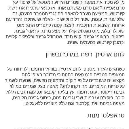
מי לא מכיר את מאפה השמרים הידוע המגולגל על שיפוד עץ
טרם אפייתו? אם טרם פגשתם אותו, אז כדאי שתכירו את רשת
קיורטוש, המציעה מעבר למאפה ההונגרי הממכר בטעמו, גם
שלל עוגיות, עוגות, שטרודלים וקישים - כאלה שישתלבו נהדר עם
ארוחת השבועות החלבית. הצצה קטנה לתפריט החג: מוס
שוקולד בלגי, מוס נוגט ושוקולד על מצע מרנג, קראנץ' גבינת
ריקוטה, בראוניז גבינה, קיש תרד, שטרודל גבינה ופלפלים קלויים
וכמובן קיורטוש בטעמים שונים.
לחם ארטיזן, רשת במרכז ובשרון
כשתגיעו לאחד מסניפי לחם ארטיזן, בוודאי תתמכרו לריחות של
המאפים הטריים הנמצאים בחנות כי מדובר באופי לחם
מקצועיים שעובדים על פי חוקים ותזמונים נוקשים, שנועדו לשמור
על טריות המוצרים. מה רקחו לחג? מאפה בצק שמרים במילוי
גבינת ריקוטה, עוגת תפוחי עץ בליקר קלבאדוס, עוגת גבינה ללא
סוכר, פוקצ'ה עגבניות שרי וגבינת פטה, כיסוני גבינה מלוחים,
מאפה גבינות וזיתי קלמטה וגם שלל מוצרים ללא גלוטן.
טראפלס, מנות