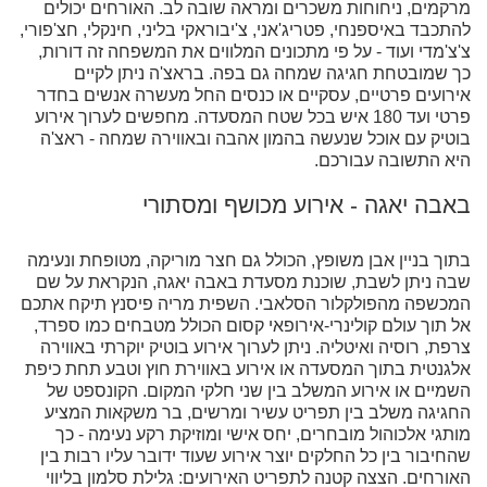
מרקמים, ניחוחות משכרים ומראה שובה לב. האורחים יכולים
להתכבד באיספנחי, פטריג'אני, צ'יבוראקי בליני, חינקלי, חצ'פורי,
צ'צ'מדי ועוד - על פי מתכונים המלווים את המשפחה זה דורות,
כך שמובטחת חגיגה שמחה גם בפה. בראצ'ה ניתן לקיים
אירועים פרטיים, עסקיים או כנסים החל מעשרה אנשים בחדר
פרטי ועד 180 איש בכל שטח המסעדה. מחפשים לערוך אירוע
בוטיק עם אוכל שנעשה בהמון אהבה ובאווירה שמחה - ראצ'ה
היא התשובה עבורכם.
באבה יאגה - אירוע מכושף ומסתורי
בתוך בניין אבן משופץ, הכולל גם חצר מוריקה, מטופחת ונעימה
שבה ניתן לשבת, שוכנת מסעדת באבה יאגה, הנקראת על שם
המכשפה מהפולקלור הסלאבי. השפית מריה פיסנץ תיקח אתכם
אל תוך עולם קולינרי-אירופאי קסום הכולל מטבחים כמו ספרד,
צרפת, רוסיה ואיטליה. ניתן לערוך אירוע בוטיק יוקרתי באווירה
אלגנטית בתוך המסעדה או אירוע באווירת חוץ וטבע תחת כיפת
השמיים או אירוע המשלב בין שני חלקי המקום. הקונספט של
החגיגה משלב בין תפריט עשיר ומרשים, בר משקאות המציע
מותגי אלכוהול מובחרים, יחס אישי ומוזיקת רקע נעימה - כך
שהחיבור בין כל החלקים יוצר אירוע שעוד ידובר עליו רבות בין
האורחים. הצצה קטנה לתפריט האירועים: גלילת סלמון בליווי