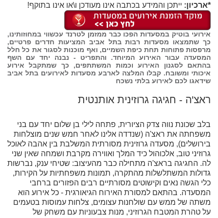
*ארכיון:
ייתכן והמידע בכתבה אינו מעודכן ו\או אינו בתוקף!
אירועי בוטיק במסעדות הפכו כבר ממזמן לטרנד עכשווי במחוזותינו,
כך שתמצאו מסעדות רבות בתל אביב המציעות חדרים פרטיים,
מרפסות פתוחות תחת כיפת השמיים, ואף מוכנות לסגור את כל חלל
המסעדה עבור האירוע המיוחד. והתפריט - נבנה יחד עם השף
בהתאם לסגנון האירוע וכמות המשתתפים, כך שמתקבל אירוע
איכותי ומשובח. קבלו המלצה לארבע מסעדות לאירועים בתל אביב
שידאגו לכם לאירוע בלתי נשכח
ראצ'ה - חגיגה גרוזינית אותנטית
בלב שכונת נווה צדק הציורית, פתחה לילי בן שלום יחד עם בני
משפחתה את ראצ'ה (שנדדה אלינו לאחר חמש שנים מוצלחות
בירושלים), מסעדה גרוזינית מסורתית המשלבת בין אהבה לאוכל
גרוזיני טוב, אלכוהול כיד המלך ואווירה מקרבת ושמחה שאין שני
לה. החגיגה בראצ'ה מתחילה כבר מהעיצוב: שטיחי ענק, נברשות
גדולות המשתלשלות מהתקרה, תמונות משפחתיות על הקירות,
כלי הגשה נאים וקישוטים מסורתיים רבים הפזורים ברחבי
המסעדה. בהתאם למסורת האירוח הגיאורגית - כל אירוע הוא
משתה של ממש עם שולחנות עצומים, צלחות עמוסות בטעמים
על טהרת המטבח הגרוזיני, מנות צבעוניות עם משחק של