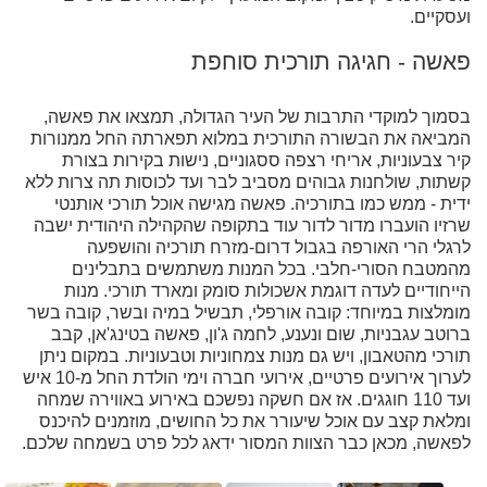
ועסקיים.
פאשה - חגיגה תורכית סוחפת
בסמוך למוקדי התרבות של העיר הגדולה, תמצאו את פאשה,
המביאה את הבשורה התורכית במלוא תפארתה החל ממנורות
קיר צבעוניות, אריחי רצפה ססגוניים, נישות בקירות בצורת
קשתות, שולחנות גבוהים מסביב לבר ועד לכוסות תה צרות ללא
ידית - ממש כמו בתורכיה. פאשה מגישה אוכל תורכי אותנטי
שרזיו הועברו מדור לדור עוד בתקופה שהקהילה היהודית ישבה
לרגלי הרי האורפה בגבול דרום-מזרח תורכיה והושפעה
מהמטבח הסורי-חלבי. בכל המנות משתמשים בתבלינים
הייחודיים לעדה דוגמת אשכולות סומק ומארד תורכי. מנות
מומלצות במיוחד: קובה אורפלי, תבשיל במיה ובשר, קובה בשר
ברוטב עגבניות, שום ונענע, לחמה ג'ון, פאשה בטינג'אן, קבב
תורכי מהטאבון, ויש גם מנות צמחוניות וטבעוניות. במקום ניתן
לערוך אירועים פרטיים, אירועי חברה וימי הולדת החל מ-10 איש
ועד 110 חוגגים. אז אם חשקה נפשכם באירוע באווירה שמחה
ומלאת קצב עם אוכל שיעורר את כל החושים, מוזמנים להיכנס
לפאשה, מכאן כבר הצוות המסור ידאג לכל פרט בשמחה שלכם.