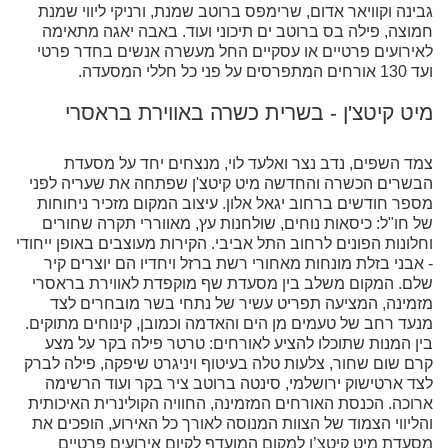
גבינה וקוויאר אדום, שרימפס ברוטב שמנת, ורניקי ליווי שמנת
חמוצה, פילה בס ברוטב ים תיכוני ועוד. באבה יאגה מתאימה
לאירועים פרטיים או עסקיים החל מעשרה אנשים בחדר פרטי
ועד 130 אורחים המתפרסים על פני כל חללי המסעדה.
מיט קיטצ'ן - בשרית כשרה באווירת בראסרי
צמד השפים, נדב נצר ואלעד לוי, מנצחים יחד על מסעדת
הבשרים הכשרה והחדשה מיט קיטצ'ן שפתחה את שעריה לפני
מספר חודשים ברחוב יגאל אלון. עיצוב המקום מזכיר ניחוחות
של חו"ל: כיסאות נוחים, שולחנות עץ, מאווררי תקרה שחורים
וחלונות הפונים לרחוב התל אביבי. הקירות מעוצבים באופן ייחודי
- אבני בזלת מונחות מאחורי רשת ברזל ויחדיו הם יוצרים קיר
שלם. המקום משלב בין מסעדת שף מוקפדת לאווירת בראסרי
מזמינה, המציעה תפריט עשיר של נתחי בשר מובחרים לצד
מנעד רחב של טעמים מן הים והאדמה וכמובן, קינוחים מתוקים.
בין המנות שתוכלו להציע לאורחים: טרטר פילה בקר על מצע
קרם שום שחור, צלעות טלה בעיטוף ויניגרט שיפקה, פילה לברק
לצד ארטישוק ירושלמי, סינטה ברוטב ציר בקר ועוד הרשימה
ארוכה. הכנסת האורחים המזמינה, החוויה הקולינרית האיכותית
והליווי הצמוד של הצוות המנוסה לאורך כל האירוע, הופכים את
מסעדת מיט קיטצ’ן למקום המועדף לקיום אירועים פרטיים