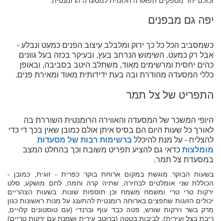
וכולם יחד מספקים תפאורה חלומית למסעדה הרומנטית.
יפה גם מבפנים
כשמסביב הכל כל כך ירוק ומלבלב עיצוב הפנים כמעט ונבלע -
אבל רק כמעט. השימוש הנרחב בעץ, ובעיקר בכזה בעל גוונים
כהים יחסית ומרשימים מאוד, משתלב היטב בסביבה, ובאופן
כללי המסעדה מהודרת ובה בעת ידידותית מאוד ומאירת פנים.
התפריט של צל תמר
היופי המשכר של המסעדה והאווירה הרומנטית השוררת בה
לאורך כל שעות היום הם בסיס איתן אולם כמובן שאין בכך די כדי
להצליח - על מנת להיכלל
ברשימות רבות של מסעדות
מומלצות
כדאי גם להציע תפריט משובח וכך בהחלט המצב
במסעדת צל תמר.
בשעות הבוקר מוגשת במקום ארוחת בוקר כפרית - זוגית, כמובן -
הכוללת שני אומלטים לבחירה, שתיה קרה וחמה, לחם מושקע, סלט
ירקות טרי טרי ומשמח משמח וכן תוספות שונות. בשעות הצהריים
יכולים הזוגות שחפצים בארוחה רומנטית להתענג על מנות ראשונות כגון
מרק בשר וירקות שורש, פטה כבד עוף וברנדי (עם טוסטונים קלויים,
ריבת בצל ועירית), לביבות בטטה (ברוטב עירית ושמנת עם ירקות טריים)