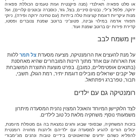
או סלט פפאיה תאילנדי (מנה פיקנטית ועזת טעמים הכוללת פפאיה
ירוקה, פלפל צ'ילי, נבטים סיניים, בצל, גזר, כוסברה ובוטנים קלויים), ועל
מנות עיקריות דוגמת קציצות טלה ביתיות (עם טחינה ירוקה ופירה), ניוקי
תפוחי אדמה במילוי גבינה, פטוצ'יני ברוטב שמנת צנוברים ופסטו,
קדירת פירות ים ברוטב שמנת ועוד.
יין משמח לבב
על מנת להעצים את הרומנטיקה, מציעה מסעדת
צל תמר
ללוות
את הארוחה עם אחד מתוך היינות המובחרים שהיא מאחסנת
(בתנאים אופטימליים, כמובן). בפרט מוצעת התוצרת המשובחת
של יקבים ישראלים מובילים דוגמת יתיר, רמת הגולן, תשבי,
תבור, טפרברג ויפתחאל.
רומנטיקה גם עם ילדים
לצד הלוקיישן המיוחד והאוכל המצוין נהנית המסעדה מיתרון
משמעותי נוסף: משחקיה מלאת כל טוב לילדים.
בזכות המשחקיה, שבסופי שבוע וחגים נמצאת בה גם מטפלת מיומנת,
יכולים הורים להגיע למסעדה עם ילדיהם וליהנות מחוויה רומנטית
להפליא כשהם יודעים שהזאטוטים בידיים טובות ונהנים מג'ימבורי