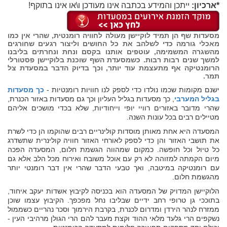
*ארכיון:
ייתכן והמידע בכתבה אינו מעודכן ו\או אינו בתוקף!
מסעדות שף הן תמיד לוקיישן מעולה לחוויה רומנטית, שהרי אין כמו
מאכלי גורמה כדי לשלהב את כל החושים וליצור רגעים שחורגים
מהשגרה המשמימה, עוטפים אותנו בקסם ונחת ונחרתים בליבנו
למשך שנים רבות רבות. כשמסעדת השף שוכנת בלוקיישן פסטורלי
הרומנטיקה אף מתעצמת עוד יותר, וכך בדיוק הדבר במסעדת צל
תמר.
ישנם מקומות שכמו נולדו כדי לספק לנו חוויות רומנטיות -
כך מסעדות
בגליל המערבי
, כך מסעדות בגליל העליון וכך גם מסעדות באזור הכנרת,
שהרי מדובר באזורים רוויי יופי וייחודיות, שלא בכדי מושכים אליהם
מטיילים רבים בכל עונות השנה.
המסעדה היא אחת מאותן מוסדות קולינריים רבים שהוקמו הן כדי לשרת
את תושבי האזור והן כדי לספק לאורחי האזור חוויה קולינרית שתשדרג
כל טיול וכל חופשה. כמקום שמהווה הגשמת חלום, המסעדה הפכה
מיום הקמתה למזוהה לא רק עם אוכל משובח ואירוח מכל הלב אלא גם
עם רומנטיקה במיטבה, ואך טבעי הדבר שהרי אין דבר רומנטי יותר
מהגשמת חלום.
הלוקיישן המדויק של המסעדה הוא בכניסה לקיבוץ אשדות יעקב איחוד,
בתוככי גן טרופי רחב ידיים שבליבו נחל מפכפך. הקיבוץ עצמו שוכן
ממזרח לנהר הירדן ומדרום לכנרת, בקרבת הירמוך וסכר נהריים כשממול
נשקפים הרי גלעד מלאי ההוד וקצת מעבר להם הרי הגולן מרהיבי העין -