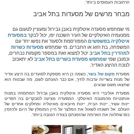
הרחובות העמוסים ביותר.
מבחר מרשים של מסעדות בתל אביב
מי שמחפש מסעדה איטלקית באבן גבירול ומעוניין לטעום גם
ממנעמיה האיטלקיים של העיר השכנה יפו, יכול לבקר
במסעדת
איטלקיה בפשפשים
המפורסמת ולסעוד את נפשו יחד עם
המשפחה, בת הזוג או החברים. מי שמחפש
מסעדות כשרות
למהדרין בתל אביב
יכול למצוא זאת במספר מקומות נבחרים,
וכמובן שמי
שמחפש מסעדת בשרים בתל אביב
לא יתאכזב
לנוכח ההיצע האדיר.
מסעדת
מקום של בשר
, כשמה כן היא מספקת לסועדים בה היצע אדיר
של מנות בשריות ערבות לחיך, אם כבר הגעתם לשם, מה שבטוח הוא
שתצאו משם שבעים.
מסעדת אוליברי היא מסעדה איטלקית באבן גבירול המתמחה במנות
אותנטיות מהמטבח האיטלקי. המסעדה מציעה למבקרים בה תפריט
יינות עשיר, יינות הבית, יינות מיובאים מאיטליה ומחלקים אחרים של
העולם. אל תשכחו לשאול את המלצר על היין המומלץ של היום ולהזמין
כוס שתלווה את הארוחה שהזמנתם בצורה הטובה ביותר.