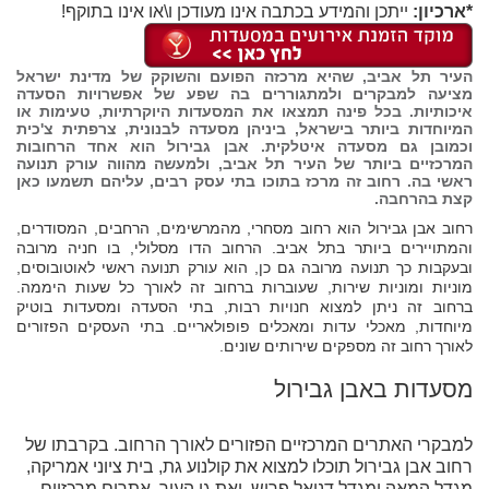
*ארכיון:
ייתכן והמידע בכתבה אינו מעודכן ו\או אינו בתוקף!
העיר תל אביב, שהיא מרכזה הפועם והשוקק של מדינת ישראל
מציעה למבקרים ולמתגוררים בה שפע של אפשרויות הסעדה
איכותיות. בכל פינה תמצאו את המסעדות היוקרתיות, טעימות או
המיוחדות ביותר בישראל, ביניהן מסעדה לבנונית, צרפתית צ'כית
וכמובן גם מסעדה איטלקית. אבן גבירול הוא אחד הרחובות
המרכזיים ביותר של העיר תל אביב, ולמעשה מהווה עורק תנועה
ראשי בה. רחוב זה מרכז בתוכו בתי עסק רבים, עליהם תשמעו כאן
קצת בהרחבה.
רחוב אבן גבירול הוא רחוב מסחרי, מהמרשימים, הרחבים, המסודרים,
והמתויירים ביותר בתל אביב. הרחוב הדו מסלולי, בו חניה מרובה
ובעקבות כך תנועה מרובה גם כן, הוא עורק תנועה ראשי לאוטובוסים,
מוניות ומוניות שירות, שעוברות ברחוב זה לאורך כל שעות היממה.
ברחוב זה ניתן למצוא חנויות רבות, בתי הסעדה ומסעדות בוטיק
מיוחדות, מאכלי עדות ומאכלים פופולאריים. בתי העסקים הפזורים
לאורך רחוב זה מספקים שירותים שונים.
מסעדות באבן גבירול
למבקרי האתרים המרכזיים הפזורים לאורך הרחוב. בקרבתו של
רחוב אבן גבירול תוכלו למצוא את קולנוע גת, בית ציוני אמריקה,
מגדל המאה ומגדל דניאל פריש, ואת גן העיר. אתרים מרכזיים