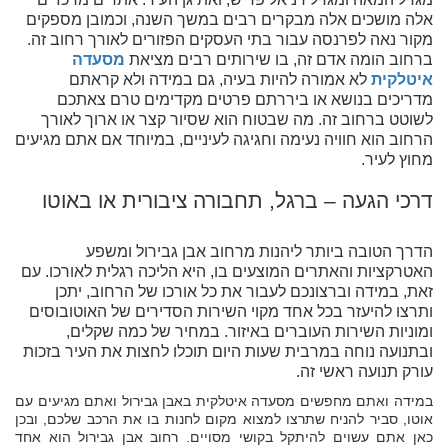
אלה מושכים אלה מבקרים רבים במשך השנה, וכמובן מספקים
מקור נאה לפרנסה עבור בתי העסקים הפזורים לאורך רחוב זה.
ברחוב הומה אדם זה, בו שירותים רבים מציאת
מסעדה
איטלקית
לא אמורה להיות בעיה, גם במידה ולא קראתם
מדריכים בנושא או ביררתם פרטים מקדימים טרם צאתכם
לשוטט ברחוב זה. מה שבטוח הוא שסיור קצר או ארוך לאורך
הרחוב הוא חוויה נעימה וחגיגה לעיניים, במיוחד אם אתם מגיעים
מחוץ לעיר.
דרכי הגעה – ברגל, תחבורה ציבורית או באוטו
הדרך הטובה ביותר ליהנות מרחוב אבן גבירול ומשפע
האטרקציות והאתרים המוצעים בו, היא הליכה רגלית לאורכו. עם
זאת, במידה וברצונכם לעבור את כל אורכו של הרחוב, יתכן
ותרצו להיעזר בכל אחד מקוי השירות הסדירים של האוטובוסים
ומוניות השירות העוברים באיזור. במחיר של כמה שקלים,
ובתנועה נוחה במרבית שעות היום תוכלו לחצות את העיר בזכות
עורק תנועה ראשי זה.
במידה ואתם מחפשים מסעדה איטלקית באבן גבירול ואתם מגיעים עם
אוטו, סביר להניח שתרצו למצוא מקום לחנות בו את הרכב שלכם, ובכן
כאן אתם עשוים להיתקל בקושי מסויים. רחוב אבן גבירול הוא אחד