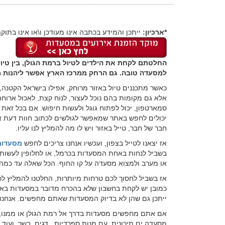
*ארכיון:
ייתכן והמידע בכתבה אינו מעודכן ו\או אינו בתוקף
החלטתם לקחת את הילדים לטיול ברמת הגולן, בין טיו
למסעדה טובה. גם הרחק ממרכז הארץ אפשר ליהנות מ
כאשר מתכננים טיול באזור מרוחק, אפילו בישראל הקטנה, 
אלא גם מקומות בהם נוכל לעצור, לנוח קצת, לאכול ארוחה
סמארטפון, יכול לפתוח גוגל ולעשות חיפוש. אם בכל זאת
יכולים לחפש באתר שמאפשר לגולשים לכתוב חוות דעת או 
חבר של חבר, טייל באזור ויש לו מה להמליץ לנו עליו.
אז יצאנו לטייל בצפון, ועכשיו אנחנו צריכים לחפש
מסעדות 
בשביל לנחות באחת המסעדות בכרמל, או לחלופין לעשות לע
או מערב ולמצוא מסעדה על קו החוף. הכל שאלה עד כמה אנ
אז בשביל לחסוך לכם טרחות מיותרות, החלטנו להמליץ לכ
כמובן יש לקחת בחשבון שלא בהכרח מדובר במסעדות באותו 
ייתכן גם שהן לא בדיוק המסעדות שאתם מחפשים. אנחנו ב
אם אתם מחפשים מסעדות בדרך אל רמת הגולן או ממנו, 
מסעדה ים תיכונית, עם מנות ספרדיות,, דגים, בשר, ועו