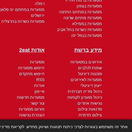
מסעדות ברמת החייל
רמלה
מסעדות בצפון
מסעדות במתחם יס פלאנ
מסעדות במתחם התחנה
ירושלים
מסעדות מתחם שרונה
מסעדות כשרות בהרצליה
מסעדות בממילא
מסעדות כשרות בתל אביב
מסעדות בנמל יפו
מידע ברשת
אודות 2eat
אירועים במסעדות
מסעדות
שמות לכלבים
חיפוש מסעדות
סוכנות דיגיטל
חיפוש מתקדם
מסעדות לאירועים
RSS
ייעוץ דיגיטלי
אודות
ניהול מדיה חברתית
אייפון
ניהול מועדון לקוחות
מסעדות חדשות
נגישות אתרים
צור קשר
סדנאות צילום
פורום מסעדות
צילום תדמית
הצהרת נגישות
חברת קידום אתרים
תקנון - תנאי שימוש
קידום ממומן
מדיניות הפרטיות
אתר זה משתמש בעוגיות לצרכי ניתוח תנועות ושיווק מחדש. לקריאת מדיני