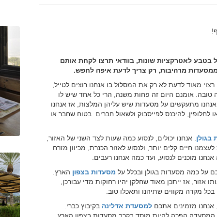
!
ל בטבע לאטרקציות שונות, בוודאי תרצו לקחת אותם
מסעדות מרהיבות, רק צריך לדעת איפה לחפש.
רצוי מאוד לדעת לא רק את המסלול בו אנחנו רוצים לטייל,
 טובה. אומנם היום זה פחות משנה, הרי כל אחד שיש לו
 אנחנו מתעקשים על מסעדות שיש עליהן המלצות, אז אנחנו
לחלופין, להיכנס לפייסבוק ולשאול חברים. בטוח שחבר או
בגולן
. אנחנו יכולים, לנסוע כמה שעות לצד השני של האזור,
צמנו חיים קלים יותר, ולנסוע לאזור הכנרת, מכיוון מזרח
חנו מוכנים לנסוע, ועד כמה אנחנו רעבים.
ם על כמה מסעדות בגולן ובכלל על
מסעדות בצפון
הארץ.
אזור, אז ייתכן מאוד שחלקן יהיו רחוקות מדי עבורכן,
כל מקרה מקווים שתיהנו ותאכלו טוב.
אנחנו מזמינים אתכם
למסעדת אדלינה
בקיבוץ כברי.
ד. המסעדה הפכה להיות מוסד בקרב מסעדות בצפון הארץ