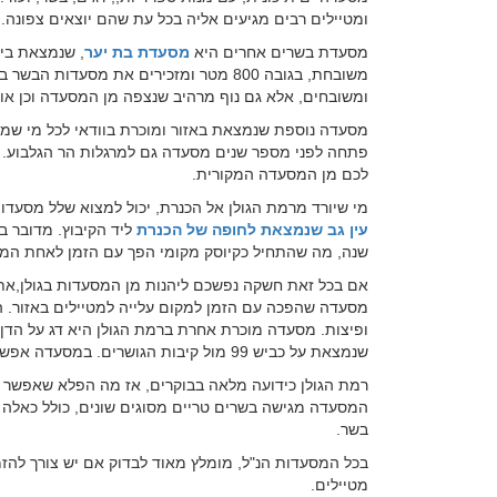
ומטיילים רבים מגיעים אליה בכל עת שהם יוצאים צפונה.
מסעדת בשרים אחרים היא
מסעדת בת יער
, שנמצאת בי
משובחת, בגובה 800 מטר ומזכירים את מסע
ומשובחים, אלא גם נוף מרהיב שנצפה מן המסעדה וכן א
מסעדה נוספת שנמצאת באזור ומוכרת בוודאי לכל מי שמג
פתחה לפני מספר שנים מסעדה גם למרגלות הר הגלבוע.
לכם מן המסעדה המקורית.
מי שיורד מרמת הגולן אל הכנרת, יכול למצוא שלל מסעדו
עין גב שנמצאת לחופה של הכנרת
שנה, מה שהתחיל כקיוסק מקומי הפך עם הזמן לאחת המס
אם בכל זאת חשקה נפשכם ליהנות מן המסעדות בגולן,אתם
מסעדה שהפכה עם הזמן למקום עלייה למטיילים באזור. ה
ופיצות. מסעדה מוכרת אחרת ברמת הגולן היא דג על הדן
שנמצאת על כביש 99 מול קיבות הגושרים. במסעדה אפשר למצוא גם מנות איטלקיות שונות.
רמת הגולן כידועה מלאה בבוקרים, אז מה הפלא שאפשר ל
המסעדה מגישה בשרים טריים מסוגים שונים, כולל כאלה 
בשר.
בכל המסעדות הנ"ל, מומלץ מאוד לבדוק אם יש צורך להז
מטיילים.