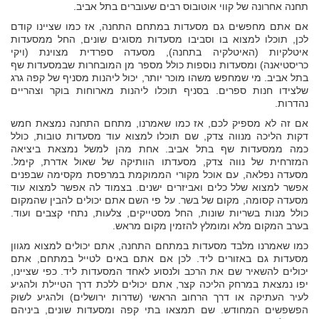
תחנה אחרונה של קווי אוטובוס רבים שעוברים בתל אביב.
אם אתם מחפשים גם מסעדות במתחם התחנה, אז כמו שציינו קודם
לכן, תוכלו למצוא בו וסביבו מסעדות מסוגים שונים, החל ממסעדות
איטלקיות (האיטלקיה בתחנה), מסעדה ספרדית מצוינת (ויקי
כריסטיאנה) ומסעדות נוספות כולל מספר מן המובחרות שבמסעדות שף
בתל אביב. מי שמחפש משהו מוכר יותר, יכול ליהנות מסניף של קפה גרג
שלצידו חנות ספרים. בסניף תוכלו ליהנות מארוחות בוקר וצהריים
נהדרות.
אם זה לא מספיק לכם, אז כמו שאמרנו, מתחם התחנה נמצאת חמש
דקות הליכה מנווה צדק, שם תוכלו למצוא עוד מסעדות טובות, כולל
כמה ממסעדות שף בתל אביב. אחת מהן למשל נמצאת ביציאה
המזרחית של נווה צדק, מסעדתו הוותיקה של שאול אדרת, קימל.
מסעדה נפלאה, עם אוכל מקורי הממוקמת במרפסת מקסימה שבפנים
אפשר למצוא שלל כלים ואביזרים ישנים. בצמוד לה אפשר למצוא עוד
מסעדה קסומה, מקום של בשר. על פי השם אתם יכולים להבין שהמקום
כולל מנות בשריות שונות, החל מסטייקים, צלעות, נתחי קצבים ועוד.
בערב המקום מלא ומומלץ להזמין מקום מראש.
כמו שאמרנו מלבד מסעדות במתחם התחנה, אתם יכולים למצוא מגוון
מסעדות גם באזורים ליד. לכן אם אתם באים לטייל במתחם, אתם
יכולים להשאיר שם את הרכב ולנסוע לאחד המסעדות ליד. כפי שציינו,
יפו נמצאת במרחק הליכה קצר, אתם יכולים ללכת דרך הטיילת ולהגיע
לעיר העתיקה או דרך הרחוב הראשי (שדרות ירושלים) ולהגיע לשוק
הפשפשים המחודש. שם תמצאו בתי קפה ומסעדות שונים, ביניהם