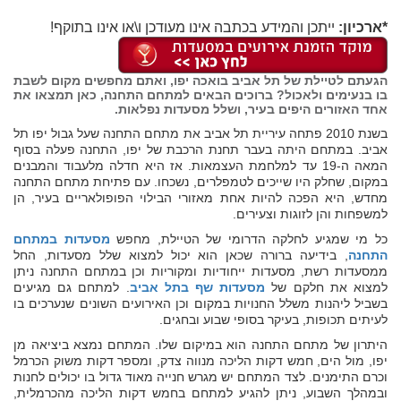
*ארכיון:
ייתכן והמידע בכתבה אינו מעודכן ו\או אינו בתוקף!
הגעתם לטיילת של תל אביב בואכה יפו, ואתם מחפשים מקום לשבת
בו בנעימים ולאכול? ברוכים הבאים למתחם התחנה, כאן תמצאו את
אחד האזורים היפים בעיר, ושלל מסעדות נפלאות.
בשנת 2010 פתחה עיריית תל אביב את מתחם התחנה שעל גבול יפו תל
אביב. במתחם היתה בעבר תחנת הרכבת של יפו, התחנה פעלה בסוף
המאה ה-19 עד למלחמת העצמאות. אז היא חדלה מלעבוד והמבנים
במקום, שחלק היו שייכים לטמפלרים, נשכחו. עם פתיחת מתחם התחנה
מחדש, היא הפכה להיות אחת מאזורי הבילוי הפופולאריים בעיר, הן
למשפחות והן לזוגות וצעירים.
כל מי שמגיע לחלקה הדרומי של הטיילת, מחפש
מסעדות במתחם
התחנה
, בידיעה ברורה שכאן הוא יכול למצוא שלל מסעדות, החל
ממסעדות רשת, מסעדות ייחודיות ומקוריות וכן במתחם התחנה ניתן
למצוא את חלקם של
מסעדות שף בתל אביב
. למתחם גם מגיעים
בשביל ליהנות משלל החנויות במקום וכן האירועים השונים שנערכים בו
לעיתים תכופות, בעיקר בסופי שבוע ובחגים.
היתרון של מתחם התחנה הוא במיקום שלו. המתחם נמצא ביציאה מן
יפו, מול הים, חמש דקות הליכה מנווה צדק, ומספר דקות משוק הכרמל
וכרם התימנים. לצד המתחם יש מגרש חנייה מאוד גדול בו יכולים לחנות
ובמהלך השבוע, ניתן להגיע למתחם בחמש דקות הליכה מהכרמלית,