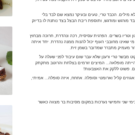
 מילים. הכבד טרי, טעים ובעיקר נמצא שם לבד בלי
 מורגש ומודגש, ותוספת ריבת הבצל בצד נותנת לו בדיוק
ון וטריו בשרים. הפרגית עסיסית, רכה ונהדרת, חרוכה מבחוץ
מי שאינו מחובבי העוף יכול להנות ממנה נהדרת. יחד איתה
ור מעמיק מתברר שמדובר בשמן זית.
וט מבשר טרי ורענן שלא עבר שום עיבוד לפני שעלה על
 הייתה מופלאה... המיצים זורמים בצלחת והרוטב מתקתק
ים. פשוט ללקק את האצבעות!
גוזים קליל וארומטי וסופלה. אחחח, איזה סופלה... אמיתי,
ן - ניתן לארגן במקום אירועים עד 90 איש. בימי שני וחמישי נערכות במקום מסיבות בר מצווה כאשר