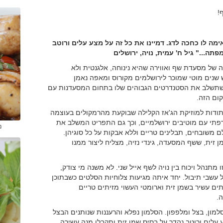
!
מה לו כחכה לדג. דמיינו את כל זה על מצע עלים ורוטב
תה..." גיל ח' עמית, נויה, ירושלים
של מסעדת שף ואווירה שהיא נינוחה, אלגנטית ולא
 שנים מוטי שמוכר לירושלמים מקורוס ומאפה נאמן
ה שתשלב את הסטנדרטים הגבוהים שלו בתחום המסעדנות עם
קום הזה.
 תודות למוזיקת הג'אז הקלילה שבוקעת מהרמקולים בעוצמה
רפתי עם מוטיבים ירושלמיים, וכך גם התפריט המשלב את
נ
משובחים, תבלינים טריים וללא אבקות על כל סוגיהן.
ית, ששף המסעדה, גינדי נזיה, מצליח ליצור ממנו
תנהל ויכוח בין נויה לשף אייל שני. לא משנה מי צודק,
 עשבי תיבול. יחד איתה מגיעות צלוחיות הסלטים כשבתוכן
ים עשיר בשמן זית וארומטי העשוי מזיתים טריים
.
למון, בצל ומלפפון. הסלמון נפלא והרעננות שנותנים הבצל
 עלים ורוטב נהדר על בסיס שמן זית ותקבלו מנה עשירה,