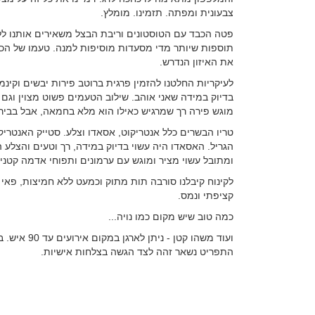
צבעונית ומפתה. תזמינו. מומלץ.
פטה הכבד עם הטוסטונים וריבת הבצל משאירים אותנו ללא
תוספות שיותר מדי מסעדות מוסיפות למנה. טעמו של הכבד
את האיזון הנדרש.
לעיקריות החלטנו להזמין פרגית ברוטב פירות יבשים וקינמ
בדיוק במידה שאני אוהב. שילוב הטעמים פשוט מצוין וגם 
מוגש פירה רך שמרגיש כאילו הוא מלא בחמאה, אבל בביר
טריו הבשרים כלל אנטריקוט, אסאדו וצלע. סטייק האנטריק
הגריל. האסאדו היה עשוי בדיוק במידה, רך וטעים והצלע
ומתובל עשוי מציר ומוגש עם ערמונים ותפוחי אדמה קטנ
לקינוח קיבלנו סורבה תות מתוק וכמעט ללא חמיצות, פאי א
קציפתי ונמס.
כמה טוב שיש מקום כמו נויה...
ועוד משהו קט
התפריט נשאר זהה לצד הגשה בצלחות אישיות.