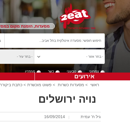
מסעדות, הזמנת מקום במסעד
צמחוני
טבעוני
כשר
מהדרין
אירועים
ראשי
>
מסעדות כשרות
>
פשוט מוכשרת
> כתבת ביקורת 
נויה ירושלים
גיל ח' עמית
16/09/2014