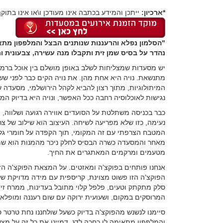
*ארכיון:
ייתכן והמידע בכתבה אינו מעודכן ו\או אינו בתוקף
"הסלמון נפלא והרעננות שנותנים הבצל והמלפפון מתאי
נהדר על בסיס שמן זית ותקבלו מנה עשירה, צבעונית ומפ
יש מסעדות שמצליחות לשלב באופן מושלם בין אוכל ברמה 
מתנשאת. נויה היא אחת מהן. את נויה הקים כבר לפני שש
המיתולוגיות, מתוך רצון להביא לקהל הירושלמי, מסעד
נגישות לאוכלוסיה רחבה ככל האפשר, ונויה היא בדיוק המ
כבר בכניסה משתלטת על הסועדים אווירה רגועה ושלווה,
נעימה, כזו שלא מפריעה לשיחה. העיצוב הוא שילוב של צ
המטבח הצרפתי עם זה המקומי, תוך הקפדה על חומרי גלם 
מאחר והמסעדה כשרה הבסיס לחלק ניכר מהמנות הוא שמן ז
מטעמים ומרקמים המאתגרים את החיך.
אנחנו פותחים בפוקצ'ה ומאזטים. על המצאת הפוקצ'ה הזו מ
הפוקצ'ה הזו פשוט מצוינת, קריספית עם מידה מדויקת של
סלק מתקתק וטעים, פלפל קלוי מתובל בעדינות, ממרח זית
המרוסקים במקום, ושעועית ירוקה עם שום רעננה ומופלאה
סיימנו לנשנש מהפוקצ'ה בדיוק כשעל שולחננו נחת טרטר ס
והמלפפון מתאימה לו כחכה לדג. דמיינו את כל זה על מצע