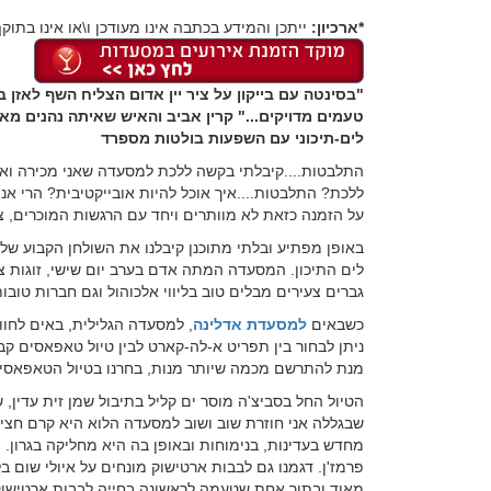
*ארכיון:
ייתכן והמידע בכתבה אינו מעודכן ו\או אינו בתוקף
"בסינטה עם בייקון על ציר יין אדום הצליח השף לאזן ב
טעמים מדויקים..." קרין אביב והאיש שאיתה נהנים מא
לים-תיכוני עם השפעות בולטות מספרד
התלבטות....קיבלתי בקשה ללכת למסעדה שאני מכירה ואו
ללכת? התלבטות....איך אוכל להיות אובייקטיבית? הרי א
על הזמנה כזאת לא מוותרים ויחד עם הרגשות המוכרים, צי
באופן מפתיע ובלתי מתוכנן קיבלנו את השולחן הקבוע של
לים התיכון. המסעדה המתה אדם בערב יום שישי, זוגות צ
גברים צעירים מבלים טוב בליווי אלכוהול וגם חברות טובו
כשבאים
למסעדת אדלינה
, למסעדה הגלילית, באים לחו
ניתן לבחור בין תפריט א-לה-קארט לבין טיול טאפאסים קב
מנת להתרשם מכמה שיותר מנות, בחרנו בטיול הטאפאסי
הטיול החל בסביצ'ה מוסר ים קליל בתיבול שמן זית עדין, 
שבגללה אני חוזרת שוב ושוב למסעדה הלוא היא קרם חצ
מחדש בעדינות, בנימוחות ובאופן בה היא מחליקה בגרון. ה
פרמז'ן. דגמנו גם לבבות ארטישוק מונחים על איולי שום ב
מאוד ובתור אחת שטעמה לראשונה בחייה לבבות ארטישוק