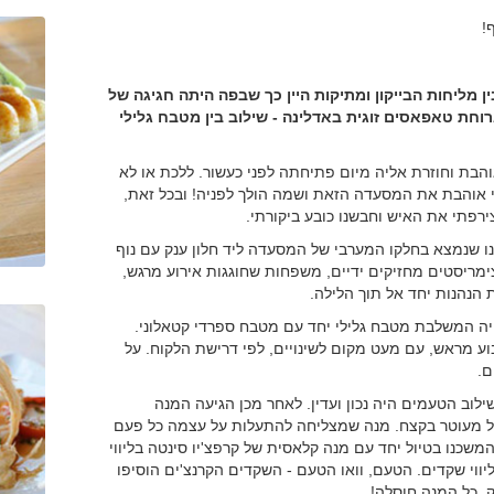
!
ין מליחות הבייקון ומתיקות היין כך שבפה היתה חגיגה של
רוחת טאפאסים זוגית באדלינה - שילוב בין מטבח גלילי
הבת וחוזרת אליה מיום פתיחתה לפני כעשור. ללכת או לא
ני אוהבת את המסעדה הזאת ושמה הולך לפניה! ובכל זאת,
רפתי את האיש וחבשנו כובע ביקורתי.
נו שנמצא בחלקו המערבי של המסעדה ליד חלון ענק עם נוף
ימריסטים מחזיקים ידיים, משפחות שחוגגות אירוע מרגש,
ת הנהנות יחד אל תוך הלילה.
ויה המשלבת מטבח גלילי יחד עם מטבח ספרדי קטאלוני.
וע מראש, עם מעט מקום לשינויים, לפי דרישת הלקוח. על
ם.
שילוב הטעמים היה נכון ועדין. לאחר מכן הגיעה המנה
יל מעוטר בקצח. מנה שמצליחה להתעלות על עצמה כל פעם
משכנו בטיול יחד עם מנה קלאסית של קרפצ'יו סינטה בליווי
ליווי שקדים. הטעם, וואו הטעם - השקדים הקרנצ'ים הוסיפו
, כל המנה חוסלה!