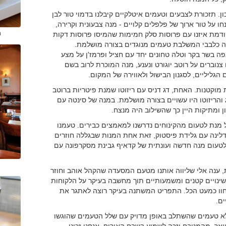
ן. תזכורת לצבעים וטעמים איטלקיים קיבלנו בדמוי טור לבן
ו על טור ארוך של פלפלים קלויים - מנה צבעונית וקרירה,
ודמת איזנו עם פרוסות סלק חמימות שהמיסו פרוסות דקות
ה
 מנה כלבבי המשלבת טעמים מנוגדים בצורה מושלמת.
פה בשר בקר וטלה טחונים יחד עם חציל ופרמז'ן על מצע
צנוברים על רוטב יוגורט ונענע, מנה המוכרת לרוב בשם
הגליליים, לסגנון הבישול ולאווירה של המקום.
מוקטנות. האחת, דג דניס עם ריזוטו שמנת פיטריות ברוטב
ג והריזוטו היו עשויים בצורה מושלמת. במנה של סינטה עם
ון ומתיקות היין כך שהשילוב היה מנצח.
 מנת לטעום מהקינוחים נדרשנו למאמצים כבירים. טעמנו
נה עם גלידת פיסטוק, זאת אחת המנות שבגללה חוזרים
 לטעום מנה חדשה ועונתית של קדאיף גבינת מסקרפונה עם
ענה אלי שליווה אותנו מטעם המסעדה שהקהל אוהב וחוזר
שינויים קטנים ומשמעותיים תוך מחשבה בעיקר על הלקוחות
חוו כמעט הכל. התפריט המשתנה בעיקר רוצה לאתגר את
ם.
ומלא טעמים שהשתלב באופן מדויק עם שלל הטעמים שהוגשו