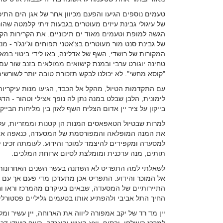
טעמים נוספים הגיעו והפעם מכיוון אחר של אגן הים התיכו
של עיגולי גבינת עיזים מעוטרים בגבעות זיתי קלמטה שהונח
הגשה למופת וטעמים מאוד ים תיכוניים. את הקרירות הק
של גבינת סנט מור מעוטרים בצ'אטני תפוחים וג'ינג'ר -
המקורות של רושדי, השף של אדלינה, באו לידי ביטוי במא
טחינה יוגורט ערבי ובמנת קישואים ממולאים בזנב שור עם 
"קוסא מחשי". לא יכולנו לבקש תזכורת טובה יותר לשורשים 
עם התקדמות הטיול, מהקל אל הכבד, הגיעו מנות עיקריות 
לימונית, הלבן שבלט במנה נתן לה נופך אצילי וטהור - הד
בייקון על ציר יין אדום הצליח השף לאזן בין מליחות הבייק
למרות שבטיול הטאפאסים המנות הן קטנות וממזריות, על
את המנה המופלאה והמפורסמת של המסעדה, כנאפה אדלי
למסעדה ומקפידים להיצמד למוכר והידוע. לעומתה זכינו
תותים, מנה עדכנית ומומלצת לסיום ארוחת המלכים.
לשאלתי למה התפריט לא השתנה בעשר השנים האחרונות, 
אל המוכר והידוע. התפריט אכן מתעדכן מדי פעם אך עם 
התיירותיים של המסעדה, שבאים בעיקרם מהמרכז וראו ו
החיך התל אביבי ולהפתיע אותו בטעמים גליליים פסטורליי
יין מד רד של יקב אמפורה ליווה את הארוחה, יין עשיר 