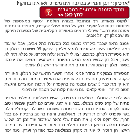
*ארכיון:
ייתכן והמידע בכתבה אינו מעודכן ו\או אינו בתוקף!
"לוקוס מאודה, רך ומתובל בצורה הולמת, עטוף במעטפת של
פרוסות דקות של זוקיני ירוק על מצע איולי שקדים, אספרגוס ומחית
אפונה צעירה..." שירלי רחמים באווירה הקלאסית של מסעדת הירקון
99 שבמלון דן, תל אביב
אמנם נראה שכבר ביקרתי כמעט בכל מסעדה בתל אביב, אבל יש עוד
כמה נפלאות שעוד לא זכיתי להגיע אליהן. הירקון 99 ששוכנת במלון דן
היא מסעדת המלון. כמוכם, יצא לי לשמוע עליה ולקרוא על נפלאותיה לא
פעם, אבל רק עכשיו הגיע הרגע המיוחד. ומשהגיע, מצאנו את עצמנו
בשערי מלון דן המפואר, חוגגים את החודש הראשון לנישואינו.
המסעדה ממוקמת בחדר פנימי אחרי השער הראשי של המלון. האווירה
שקטה ואינטימית, תחושת חו"ל אופפת את האוויר. במתכונתה הנוכחית,
היא קיימת כבר 3 שנים ומצטיינת בהקפדה על איכות המוצרים והגשת
הטוב ביותר - אופי קלאסי עם נגיעות קלות של מטבח ים תיכוני.
רגע לפני שהתחלנו במלאכת הבחירה, הגיש לשולחננו המלצר האדיב
פתיח של קרפ סוזט ממולא בברווז אורגני, שגרם לנו להבין שמשהו טוב
עומד לקרות. אחריו בחרנו בשתי מנות ראשונות. בשבילו - קרפצ'יו פילה
בקר שנפרס לפרוסות דקיקות ומושלמות, והונח ברוטב ברביקיו עם בצל
חרוך, עלי רוקט ולימון. את המנה שלי נראה שאזכור עוד זמן רב: שלוש
עוגיות סבלה ברטאן פריכות במילוי כבד אווז, מנגו ופירות יער. במבט
ראשון הן הזכירו לי עוגיות מקרון ממולאות כבד אווז רך ועדין, מנה יפה