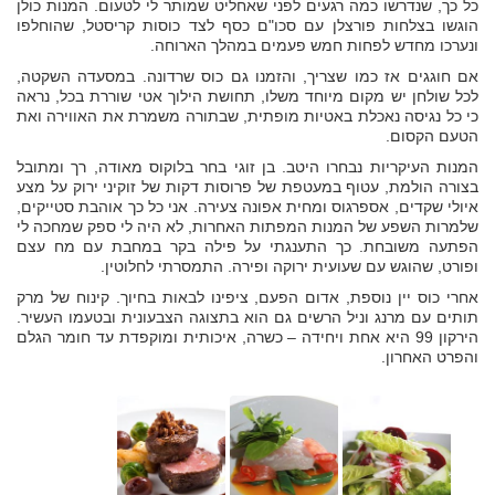
כל כך, שנדרשו כמה רגעים לפני שאחליט שמותר לי לטעום. המנות כולן
הוגשו בצלחות פורצלן עם סכו"ם כסף לצד כוסות קריסטל, שהוחלפו
ונערכו מחדש לפחות חמש פעמים במהלך הארוחה.
אם חוגגים אז כמו שצריך, והזמנו גם כוס שרדונה. במסעדה השקטה,
לכל שולחן יש מקום מיוחד משלו, תחושת הילוך אטי שוררת בכל, נראה
כי כל נגיסה נאכלת באטיות מופתית, שבתורה משמרת את האווירה ואת
הטעם הקסום.
המנות העיקריות נבחרו היטב. בן זוגי בחר בלוקוס מאודה, רך ומתובל
בצורה הולמת, עטוף במעטפת של פרוסות דקות של זוקיני ירוק על מצע
איולי שקדים, אספרגוס ומחית אפונה צעירה. אני כל כך אוהבת סטייקים,
שלמרות השפע של המנות המפתות האחרות, לא היה לי ספק שמחכה לי
הפתעה משובחת. כך התענגתי על פילה בקר במחבת עם מח עצם
ופורט, שהוגש עם שעועית ירוקה ופירה. התמסרתי לחלוטין.
אחרי כוס יין נוספת, אדום הפעם, ציפינו לבאות בחיוך. קינוח של מרק
תותים עם מרנג וניל הרשים גם הוא בתצוגה הצבעונית ובטעמו העשיר.
הירקון 99 היא אחת ויחידה – כשרה, איכותית ומוקפדת עד חומר הגלם
והפרט האחרון.