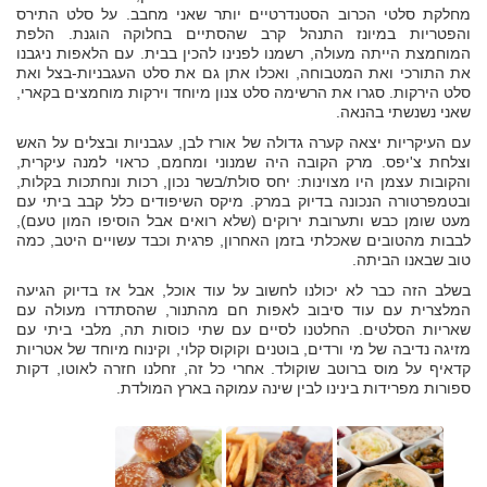
מחלקת סלטי הכרוב הסטנדרטיים יותר שאני מחבב. על סלט התירס
והפטריות במיונז התנהל קרב שהסתיים בחלוקה הוגנת. הלפת
המוחמצת הייתה מעולה, רשמנו לפנינו להכין בבית. עם הלאפות ניגבנו
את התורכי ואת המטבוחה, ואכלו אתן גם את סלט העגבניות-בצל ואת
סלט הירקות. סגרו את הרשימה סלט צנון מיוחד וירקות מוחמצים בקארי,
שאני נשנשתי בהנאה.
עם העיקריות יצאה קערה גדולה של אורז לבן, עגבניות ובצלים על האש
וצלחת צ'יפס. מרק הקובה היה שמנוני ומחמם, כראוי למנה עיקרית,
והקובות עצמן היו מצוינות: יחס סולת/בשר נכון, רכות ונחתכות בקלות,
ובטמפרטורה הנכונה בדיוק במרק. מיקס השיפודים כלל קבב ביתי עם
מעט שומן כבש ותערובת ירוקים (שלא רואים אבל הוסיפו המון טעם),
לבבות מהטובים שאכלתי בזמן האחרון, פרגית וכבד עשויים היטב, כמה
טוב שבאנו הביתה.
בשלב הזה כבר לא יכולנו לחשוב על עוד אוכל, אבל אז בדיוק הגיעה
המלצרית עם עוד סיבוב לאפות חם מהתנור, שהסתדרו מעולה עם
שאריות הסלטים. החלטנו לסיים עם שתי כוסות תה, מלבי ביתי עם
מזיגה נדיבה של מי ורדים, בוטנים וקוקוס קלוי, וקינוח מיוחד של אטריות
קדאיף על מוס ברוטב שוקולד. אחרי כל זה, זחלנו חזרה לאוטו, דקות
ספורות מפרידות בינינו לבין שינה עמוקה בארץ המולדת.