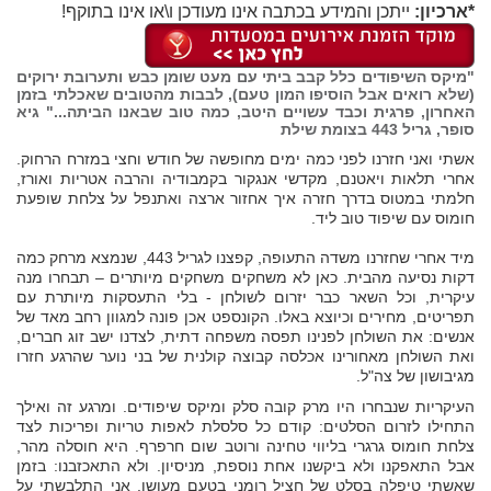
*ארכיון:
ייתכן והמידע בכתבה אינו מעודכן ו\או אינו בתוקף!
"מיקס השיפודים כלל קבב ביתי עם מעט שומן כבש ותערובת ירוקים
(שלא רואים אבל הוסיפו המון טעם), לבבות מהטובים שאכלתי בזמן
האחרון, פרגית וכבד עשויים היטב, כמה טוב שבאנו הביתה..." גיא
סופר, גריל 443 בצומת שילת
אשתי ואני חזרנו לפני כמה ימים מחופשה של חודש וחצי במזרח הרחוק.
אחרי תלאות ויאטנם, מקדשי אנגקור בקמבודיה והרבה אטריות ואורז,
חלמתי במטוס בדרך חזרה איך אחזור ארצה ואתנפל על צלחת שופעת
חומוס עם שיפוד טוב ליד.
מיד אחרי שחזרנו משדה התעופה, קפצנו לגריל 443, שנמצא מרחק כמה
דקות נסיעה מהבית. כאן לא משחקים משחקים מיותרים – תבחרו מנה
עיקרית, וכל השאר כבר יזרום לשולחן - בלי התעסקות מיותרת עם
תפריטים, מחירים וכיוצא באלו. הקונספט אכן פונה למגוון רחב מאד של
אנשים: את השולחן לפנינו תפסה משפחה דתית, לצדנו ישב זוג חברים,
ואת השולחן מאחורינו אכלסה קבוצה קולנית של בני נוער שהרגע חזרו
מגיבושון של צה"ל.
העיקריות שנבחרו היו מרק קובה סלק ומיקס שיפודים. ומרגע זה ואילך
התחילו לזרום הסלטים: קודם כל סלסלת לאפות טריות ופריכות לצד
צלחת חומוס גרגרי בליווי טחינה ורוטב שום חרפרף. היא חוסלה מהר,
אבל התאפקנו ולא ביקשנו אחת נוספת, מניסיון. ולא התאכזבנו: בזמן
שאשתי טיפלה בסלט של חציל רומני בטעם מעושן, אני התלבשתי על