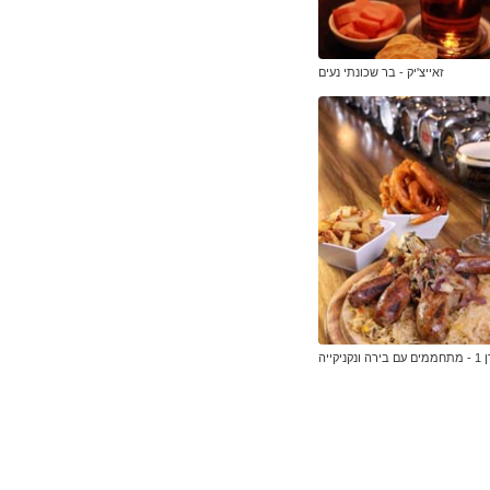
זאייצ'יק - בר שכונתי נעים
ונקניקייה