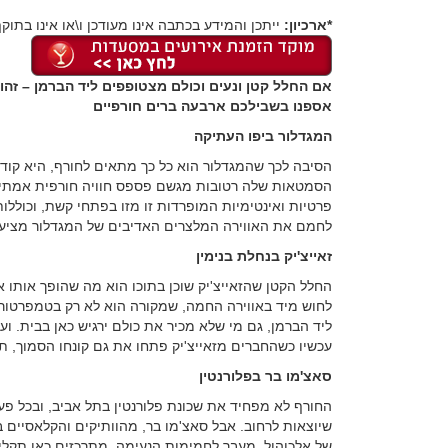
*ארכיון:
ייתכן והמידע בכתבה אינו מעודכן ו\או אינו בתוקף
אם החלל קטן ונעים וכולם מצטופפים ליד הברמן – זהו 
אספנו בשבילכם ארבעה ברים חורפיים
המגדלור ביפו העתיקה
הסיבה לכך שהמגדלור הוא כל כך מתאים לחורף, היא קודם
הסמטאות שלה רטובות מגשם פספס חוויה חורפית אמתית. 
פרטיות ואינטימיות המופרדות זו מזו בפתחי קשת, וכוללות
לחמם את האווירה המלצרים האדיבים של המגדלור מציעים 
זאייצ'יק בנחלת בנימין
החלל הקטן שהזאייצ'יק שוכן בתוכו הוא מה שהופך אותו אי
לחוש מיד באווירה החמה, שמקורה הוא לא רק בטמפרטורה
ליד הברמן, גם מי שלא מכיר את כולם ירגיש כאן בבית. ו
עכשיו כשהחברים מזאייצ'יק פתחו את גם קונחו הסמוך, ת
סאצ'מו בר בפלורנטין
החורף לא מפחיד את שכונת פלורנטין בתל אביב, ובכל 
שיוצאות לרחוב. אבל סאצ'מו בר, מהוותיקים והקלאסיים ב
של אלכוהול. מעבר לחמימות הנעימה, מתרכזים כאן תקלי