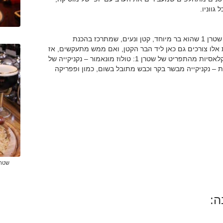
גווניו.
עוד בפלורנטין, שכאמור לא אכפת לה שחורף, תמצאו את שטרן 1 שהוא בר מיוחד, קטן ונעים, שמתרכז בהכנת
 אלו צורכים גם כאן ליד הבר הקטן, ואם ממש מתעקשים, אז
אפשר לצאת לרגע אל הקור – לעשן ולחזור. שתי המלצות קלאסיות מהתפריט של שטרן 1: טולוז מונאמור – נקניקייה של
נית – נקניקייה מבשר בקר וכבש מתובל בשום, כמון ופפריקה
שטרן 1 - מתחממים עם בירה 
ה: