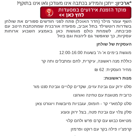
*ארכיון:
ייתכן והמידע בכתבה אינו מעודכן ו\או אינו בתוקף!
השף עומר מילר (חדר האוכל) פתח לפני חודשים ספורים את שולחן
בשדרות רוטשילד בתל אביב, מסעדה אורבנית שמתכתבת היטב עם
סביבתה. לשמחת כולם מוגשות כאן באמצע השבוע ארוחות
עסקיות, כך שאפשר גם ליהנות וגם בזול
העסקית של שולחן
מוגשת בימים א'-ה' בשעות 12:00-16:00
כוללת מנה ראשונה, עיקרית, לחם ומתבלים ותה קר
מחיר העסקית: 62 ₪
מנות ראשונות:
סלט ירוק עם גבינת עזים, שקדים קלויים וגבינת סנט מור
כרובית מטוגנת עם טחינה ואורגנו
סלט קלמארי קר - חומוס, עגבניות מיובשות ויוגורט צאן
סלק צלוי עם גבינת פטה, בצל ירוק ונענע
מטיאס כבוש עם קרם פרש ולחם קלוי
קרפצ'יו פילה בקר עם רוקט ופרמזן