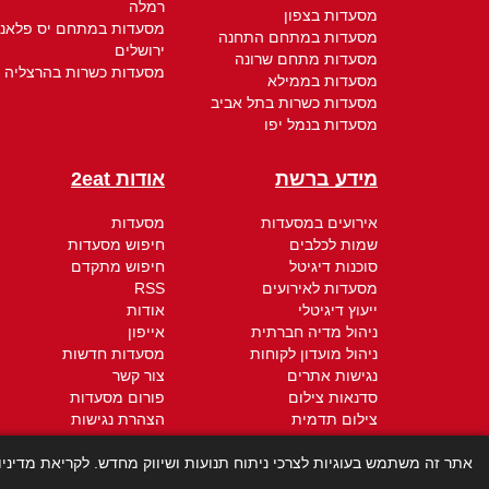
רמלה
מסעדות בצפון
מסעדות במתחם יס פלאנ
מסעדות במתחם התחנה
ירושלים
מסעדות מתחם שרונה
מסעדות כשרות בהרצליה
מסעדות בממילא
מסעדות כשרות בתל אביב
מסעדות בנמל יפו
מידע ברשת
אודות 2eat
אירועים במסעדות
מסעדות
שמות לכלבים
חיפוש מסעדות
סוכנות דיגיטל
חיפוש מתקדם
מסעדות לאירועים
RSS
ייעוץ דיגיטלי
אודות
ניהול מדיה חברתית
אייפון
ניהול מועדון לקוחות
מסעדות חדשות
נגישות אתרים
צור קשר
סדנאות צילום
פורום מסעדות
צילום תדמית
הצהרת נגישות
חברת קידום אתרים
תקנון - תנאי שימוש
אתר זה משתמש בעוגיות לצרכי ניתוח תנועות ושיווק מחדש. לקריאת מדיני
קידום ממומן
מדיניות הפרטיות