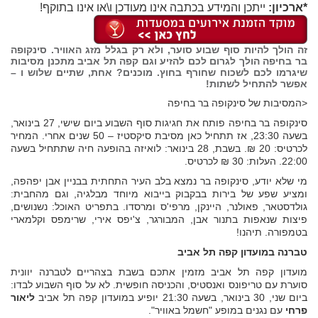
*ארכיון:
ייתכן והמידע בכתבה אינו מעודכן ו\או אינו בתוקף!
זה הולך להיות סוף שבוע סוער, ולא רק בגלל מזג האוויר. סינקופה
בר בחיפה הולך לגרום לכם להזיע וגם קפה תל אביב מתכנן מסיבות
שיגרמו לכם לשכוח שחורף בחוץ. מוכנים? אחת, שתיים שלוש ו –
אפשר להתחיל לשתות!
<המסיבות של סינקופה בר בחיפה
סינקופה בר בחיפה פותח את חגיגות סוף השבוע ביום שישי, 27 בינואר,
בשעה 23:30, אז תתחיל כאן מסיבת סיקסטיז – 50 שנים אחרי. המחיר
לכרטיס: 20 ₪. בשבת, 28 בינואר: לואיזה בהופעה חיה שתתחיל בשעה
22:00. העלות: 30 ₪ לכרטיס.
מי שלא יודע, סינקופה בר נמצא בלב העיר התחתית בבניין אבן יפהפה,
ומציע שפע של בירות בבקבוק בייבוא מיוחד מבלגיה, וגם מהחבית:
גולדסטאר, פאולנר, היינקן, מרפי'ס ומרסדו. בתפריט האוכל: נשנושים,
פיצות שנאפות בתנור אבן, המבורגר, צ'יפס אירי, שרימפס וקלמארי
בטמפורה. תיהנו!
טברנה במועדון קפה תל אביב
מועדון קפה תל אביב מזמין אתכם בשבת בצהריים לטברנה יוונית
סוערת עם טריפונס ואנסטיס, והכניסה חופשית. לא על סוף השבוע לבדו:
ביום שני, 30 בינואר, בשעה 21:30 יופיע במועדון קפה תל אביב
ליאור
פרחי
עם נגנים במופע "חשמל באוויר".