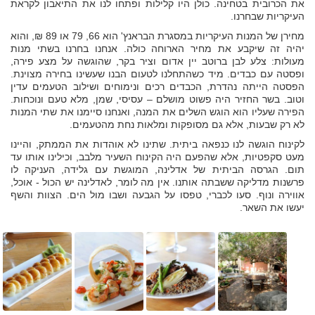
את הכרובית בטחינה. כולן היו קלילות ופתחו לנו את התיאבון לקראת
העיקריות שבחרנו.
מחירן של המנות העיקריות במסגרת הבראנץ' הוא 66, 79 או 89 ₪, והוא
יהיה זה שיקבע את מחיר הארוחה כולה. אנחנו בחרנו בשתי מנות
מעולות: צלע לבן ברוטב יין אדום וציר בקר, שהוגשה על מצע פירה,
ופסטה עם כבדים. מיד כשהתחלנו לטעום הבנו שעשינו בחירה מצוינת.
הפסטה הייתה נהדרת, הכבדים רכים ונימוחים ושילוב הטעמים עדין
וטוב. בשר החזיר היה פשוט מושלם – עסיסי, שמן, מלא טעם ונוכחות.
הפירה שעליו הוא הוגש השלים את המנה, ואנחנו סיימנו את שתי המנות
לא רק שבעות, אלא גם מסופקות ומלאות נחת מהטעמים.
לקינוח הוגשה לנו כנפאה ביתית. שתינו לא אוהדות את הממתק, והיינו
מעט סקפטיות, אלא שהפעם היה הקינוח השעיר מלבב, וכילינו אותו עד
תום. הגרסה הביתית של אדלינה, המוגשת עם גלידה, העניקה לו
פרשנות מדליקה ששבתה אותנו. אין מה לומר, לאדלינה יש הכול - אוכל,
אווירה ונוף. סעו לכברי, טפסו על הגבעה ושבו מול הים. הצוות והשף
יעשו את השאר.