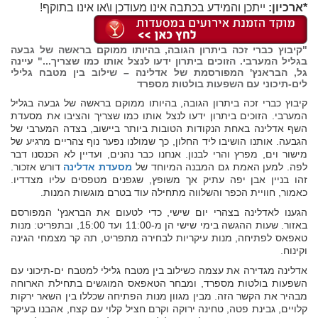
*ארכיון:
ייתכן והמידע בכתבה אינו מעודכן ו\או אינו בתוקף!
"קיבוץ כברי זכה ביתרון הגובה, בהיותו ממוקם בראשה של גבעה
בגליל המערבי. הזוכים ביתרון ידעו לנצל אותו כמו שצריך..." עיינה
גל, הבראנץ' המפורסמת של אדלינה – שילוב בין מטבח גלילי
לים-תיכוני עם השפעות בולטות מספרד
קיבוץ כברי זכה ביתרון הגובה, בהיותו ממוקם בראשה של גבעה בגליל
המערבי. הזוכים ביתרון ידעו לנצל אותו כמו שצריך והציבו את מסעדת
השף אדלינה באחת הנקודות הטובות ביותר ביישוב, בצדה המערבי של
הגבעה. אותנו הושיבו ליד החלון, כך שמולנו נפער נוף צהריים מרגיע של
מישור וים, מפרץ והרי לבנון. אנחנו כבר נהנים, ועדיין לא הכנסנו דבר
לפה. למען האמת גם המבנה המיוחד של
מסעדת אדלינה
דורש אזכור.
זהו בניין אבן יפה עתיק אך משופץ, שגפנים מטפסים עליו מצדדיו.
כאמור, חוויית הכפר והשלווה מתחילה עוד בטרם מוגשות המנות.
הגענו לאדלינה בצהרי יום שישי, כדי לטעום את הבראנץ' המפורסם
באזור. שעות ההגשה בימי שישי הן מ-11:00 ועד 15:00, ובתפריט: מנות
טאפאס לפתיחה, מנות עיקריות לבחירה מתפריט, תה קר מצמחי הגינה
וקינוח.
אדלינה מגדירה את עצמה כשילוב בין מטבח גלילי למטבח ים-תיכוני עם
השפעות בולטות מספרד, ומבחר הטאפאס המוגשים בתחילת הארוחה
מבהיר את הקשר הזה. מבין מגוון מנות הפתיחה שכללו בין השאר ירקות
קלויים, גבינת פטה, טחינה ירוקה וקרם חציל קלוי עם קצח, אהבנו בעיקר