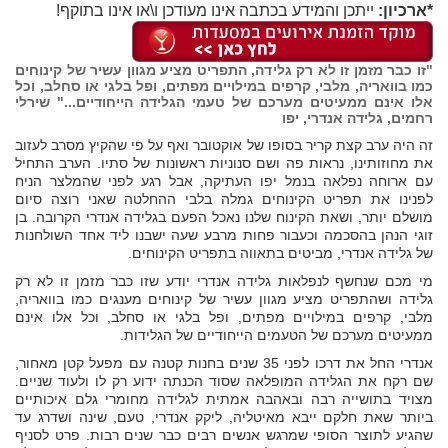
*ארכיון:
ייתכן והמידע בכתבה אינו מעודכן ו\או אינו בתוקף!
"זו כבר מזמן זו לא רק גלידה, התפריט מציע מגוון עשיר של קינוחים
כמו בוואריה, מלבי, קרפים במילויים מפתים, ופל בלגי או סחלב, וכל
אלו אינם ממעיטים מערכם של טעמי הגלידה הייחודיים..." שירלי
רחמים, גלידה אנדרי, יפו
זה היה ערב קצת קריר בסופו של אוקטובר ואף על פי שהקיץ מסרב לעזוב
את מחוזותינו, נראות פה ושם סנוניות ראשונות של סתיו. הערב התחיל
עם ארוחה נפלאה בנמל יפו העתיקה, אבל רגע לפני שהמלצר הניח
לפנינו את תפריט הקינוחים גמלה בלבי ההחלטה שאני רוצה סיום
מושלם יותר, ושאת הקינוח שלנו נאכל הפעם בגלידה אנדרי הקרובה. בן
זוגי הנהן בהסכמה וכעבור פחות מרבע שעה ישבנו ליד אחד השולחנות
של גלידה אנדרי, מביטים בתאווה בתפריט הקינוחים.
מי מכם שנחשף לנפלאות גלידה אנדרי יודע שזו כבר מזמן זו לא רק
גלידה ושהתפריט מציע מגוון עשיר של קינוחים מענגים כמו בוואריה,
מלבי, קרפים במילויים מפתים, ופל בלגי או סחלב, וכל אלו אינם
ממעיטים מערכם של הטעמים הייחודיים של הגלידות.
אנדרי החל את דרכו לפני 35 שנים בחנות קטנה עם מפעל קטן מאחור,
שם רקח את הגלידה המופלאה שסוד הכנתה ידוע רק לו ולעוד שניים.
מצויד בתושייה רבה ובאהבה אמתית לגלידה מחומרי גלם איכותיים
ביותר שאת חלקם ייבא מאיטליה, ליקק אנדרי, טעם, שינה ושדרג עד
שהגיע לתוצר הסופי שמרגש אנשים רבים כבר שנים רבות. פרט לסניף