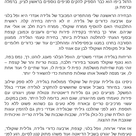
הדגל ביפו הוא כבר הספיק להקים סניפים נוספים בראשון לציון, ברמלה
וברמת גן.
הבחירה הראשונה שלי מהתפריט המכובד של גלידה אנדרי היא ופל בלגי
עם ארבעה כדורים של גלידה. זו לא הייתה בחירה קלה. ראשית
התלבטתי האם להוסיף ממרח שוקולד, ממרח ריבת חלב או אולי את
שניהם. אחר כך בחרתי בקפידה פירות טריים ורעננים וכמובן קצפת
ובסוף הגעתי להחלטה הגורלית ביותר, בחירת טעמי הגלידה. ממגוון
הסורבה בחרנו במנגו ובפסיפלורה ומהחלביים עוד שני כדורים חלומיים
של וניל מקופלת ושוקולד לבן עם אגוזי לוז.
הריחות בגלידה אנדרי משכרים, הוופל הבלגי מענג, לוהט, רך, נמס בפה,
הוא נוטף שוקולד מעוטר בפירורי חלבה, בננות טריות והר של קצפת –
זוהי מנת שחיתות מושלמת. כפית לי וכפית לו, ועוד שתיים לי ועוד אחת
לו, אני מנסה לשאול אותו שאלות פתוחות כדי להשאיר לי יותר.
ניסינו גם גלילית ענקית של שוקולד ממולאת בגלידה, ללא ספק שילוב
גאוני. במיוחד בשביל אנשים שחוששים להתקרב לגלידה אנדרי בגלל
המשקל, מציעים כאן גם גלידות דיאטטיות ונטולת שומן ויוגורט עם
פירות. טעמתי מעט מהיוגורט, שגם הוא, בדומה לכל היתר, מוכן במקום,
עשוי מרכיבים טריים ובאורח פלא טעים גם כשהוא פשוט ללא כל
תוספת. רגע לפני שהלכנו גיליתי שבגלידה אנדרי ניתן גם להזמין עוגות
יום הולדת שהן כל-כולן גלידה, שכבות-שכבות של גלידה טרייה ואיכותית
שגונבת את ההצגה.
אז אחרי ארוחה, וופל בלגי, קצפת, ארבעה כדורי גלידה, גלילית שוקולד,
טעימות של יוגורט בשביל הדיאטה ועוד משהו מתוק קטן לסיום, רגע לפני