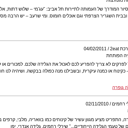
ת מומלצות
ור המודרך של העמותה לתיירות תל אביב: "עג'מי – שלוש דתות, אלו
 ובבית השגריר הצרפתי וגם אוכלים חומוס. ומי שרעב – יש הרבה מסע
ת 2eat
04/02/2011
יה הפותחת
פרקים לא צריך להפריע לכם לאכול את הגלידה שלכם. למכורים או 
כקינוח או כמנה עיקרית, ובשבילנו מנה כפולה בבקשה. ושיהיה לנו חו
ה גופרה
י רחמים
02/11/2010
ידה, התפריט מציע מגוון עשיר של קינוחים כמו בוואריה, מלבי, קרפים ב
ל טעמי הגלידה הייחודיים..." שירלי רחמים, גלידה אנדרי, יפו