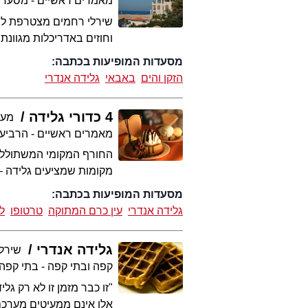
מאמרים ראשיים - מסעדו
שירלי רחמים מצטרפת לסי
וחוזים באדריכלות מגוונת
מסעדות המופיעות בכתבה:
הזקן והים
באבאי
גלידה אנדרי
4 כדורי גלידה
מערכ
מאמרים ראשיים - הרביע
החורף המקומי המשתולל ל
מקומות שמציעים גלידה – 
מסעדות המופיעות בכתבה:
גלידה אנדרי
עין כרם המתוקה
טרטופו
ל
גלידה אנדרי
שירל
קפה ובתי קפה - בתי קפה
"זו כבר מזמן זו לא רק גל
אלו אינם ממעיטים מערכם ש