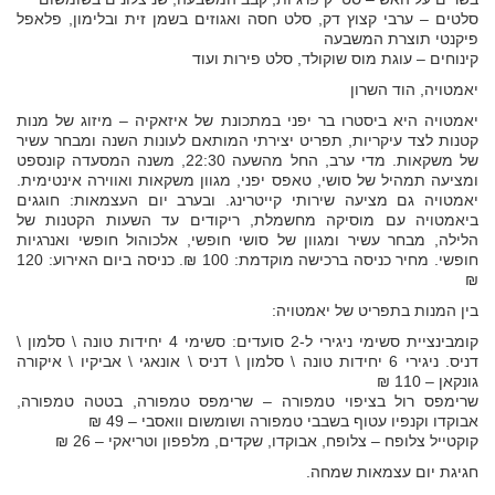
סלטים – ערבי קצוץ דק, סלט חסה ואגוזים בשמן זית ובלימון, פלאפל
פיקנטי תוצרת המשבעה
קינוחים – עוגת מוס שוקולד, סלט פירות ועוד
יאמטויה, הוד השרון
יאמטויה היא ביסטרו בר יפני במתכונת של איזאקיה – מיזוג של מנות
קטנות לצד עיקריות, תפריט יצירתי המותאם לעונות השנה ומבחר עשיר
של משקאות. מדי ערב, החל מהשעה 22:30, משנה המסעדה קונספט
ומציעה תמהיל של סושי, טאפס יפני, מגוון משקאות ואווירה אינטימית.
יאמטויה גם מציעה שירותי קייטרינג. ובערב יום העצמאות: חוגגים
ביאמטויה עם מוסיקה מחשמלת, ריקודים עד השעות הקטנות של
הלילה, מבחר עשיר ומגוון של סושי חופשי, אלכוהול חופשי ואנרגיות
חופשי. מחיר כניסה ברכישה מוקדמת: 100 ₪. כניסה ביום האירוע: 120
₪
בין המנות בתפריט של יאמטויה:
קומבינציית סשימי ניגירי ל-2 סועדים: סשימי 4 יחידות טונה \ סלמון \
דניס. ניגירי 6 יחידות טונה \ סלמון \ דניס \ אונאגי \ אביקיו \ איקורה
גונקאן – 110 ₪
שרימפס רול בציפוי טמפורה – שרימפס טמפורה, בטטה טמפורה,
אבוקדו וקנפיו עטוף בשבבי טמפורה ושומשום וואסבי – 49 ₪
קוקטייל צלופח – צלופח, אבוקדו, שקדים, מלפפון וטריאקי – 26 ₪
חגיגת יום עצמאות שמחה.