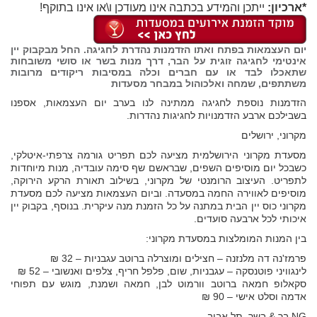
*ארכיון:
ייתכן והמידע בכתבה אינו מעודכן ו\או אינו בתוקף!
יום העצמאות בפתח ואתו הזדמנות נהדרת לחגיגה. החל מבקבוק יין
אינטימי לחגיגה זוגית על הבר, דרך מנות בשר או סושי משובחות
שתאכלו לבד או עם חברים וכלה במסיבות ריקודים מרובות
משתתפים, שמחה ואלכוהול במבחר מסעדות
הזדמנות נוספת לחגיגה ממתינה לנו בערב יום העצמאות, אספנו
בשבילכם ארבע הזדמנויות לחגיגות נהדרות.
מקרוני, ירושלים
מסעדת מקרוני הירושלמית מציעה לכם תפריט גורמה צרפתי-איטלקי,
כשבכל יום מוסיפים השפים, שבראשם שף סימה עובדיה, מנות מיוחדות
לתפריט. העיצוב הרומנטי של מקרוני, בשילוב תאורת הרקע הירוקה,
מוסיפים לאווירה החמה במסעדה. וביום העצמאות מציעה לכם מסעדת
מקרוני כוס יין הבית במתנה על כל הזמנת מנה עיקרית. בנוסף, בקבוק יין
איכותי לכל ארבעה סועדים.
בין המנות המומלצות במסעדת מקרוני:
פרמז'נה דה מלנזנה – חצילים ומוצרלה ברוטב עגבניות – 32 ₪
לינגוויני פוטנסקה – עגבניות, שום, פלפל חריף, צלפים ואנשובי – 52 ₪
סקאלופ חמאה ברוטב וורמוט לבן, חמאה ושמנת, מוגש עם תפוחי
אדמה וסלט אישי – 90 ₪
NG בר & בשר, תל אביב