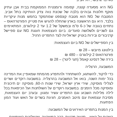
NG היא מסעדה קטנה, קסומה ורומנטית הממוקמת בבית אבן עתיק
מוקף חלונות גבוהים בלבה של שכונת נווה צדק הוותיקה בתל אביב.
המטבח של NG הוא מטבח קונספט שמתמקד בחמש מנות עיקריות
בלבד, היא גם הראשונה בארץ שהחלה להגיש את סטייק הפורטרהאוס –
נתחים בגובה של כ-6 ס"מ ובמשקל של 1.2 עד 2 קילוגרם, המתאימים
גם לשניים ולשלושה סועדים. ביום העצמאות חוגגת NG עם ספיישל
קרניבורים ובירות בוטיק ישראליות לצד התפריט הרגיל.
בין הספיישלים של NG ביום העצמאות:
בילטונג מיובש – 28 ₪
פורטרהאוס 2 קילוגרם – 480 ₪
בירה של דנסינג קאמל (חצי ליטר) – 28 ₪
המשבעה, הרצליה
כדי לרקוד, להשתגע, להשתחרר ולהתפרע מהמתח שמאפיין את המדינה
בכל ימות השנה, בואו אל המשבעה בהרצליה. במשבעה רוקדים ושרים
לצלילי מוסיקה, שירי ארץ ישראל, שירי שנות ה-60, מוסיקה ים תיכונית
ומוסיקה מכל הזמנים. במשבעה רוקדים על השולחנות ועל הכיסאות בכל
לילה מלילות השבוע וגם התפריט עשיר ומגוון. ובערב יום העצמאות,
מסיבת עצמאות עם מיטב האמנים, חגיגת בשרים על האש ועוד המון
הפתעות.
בין המנות בתפריט האירועים של המשבעה:
בשרים על האש – סטייק פרגיות, קבב המשבעה, שניצלונים בשומשום